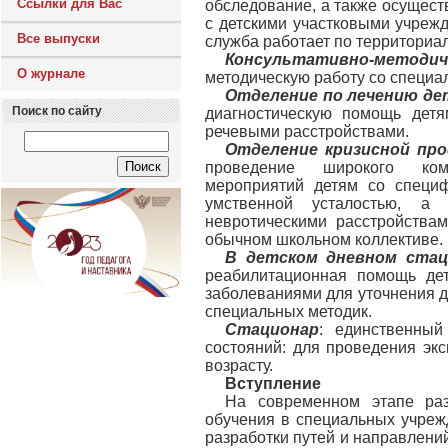
Ссылки для Вас
обследование, а также осущест
с детскими участковыми учреж
Все выпуски
служба работает по территориа
Консультативно-методич
О журнале
методическую работу со специа
Отделение по лечению де
Поиск по сайту
диагностическую помощь детя
речевыми расстройствами.
Отделение кризисной пр
проведение широкого компл
мероприятий детям со специ
умственной усталостью, а
невротическими расстройства
обычном школьном коллективе.
В детском дневном стац
реабилитационная помощь дет
заболеваниями для уточнения д
специальных методик.
Стационар
: единственный
состояний: для проведения эк
возрасту.
Вступление
На современном этапе раз
обучения в специальных учре
разработки путей и направлени