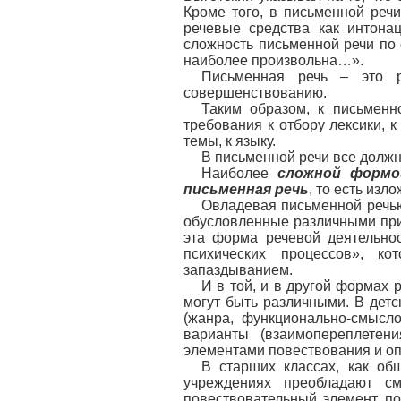
Кроме того, в письменной реч
речевые средства как интона
сложность письменной речи по 
наиболее произвольна…».
Письменная речь – это р
совершенствованию.
Таким образом, к письменн
требования к отбору лексики, 
темы, к языку.
В письменной речи все должно
Наиболее
сложной формо
письменная речь
, то есть изл
Овладевая письменной речью
обусловленные различными прич
эта форма речевой деятельно
психических процессов», к
запаздыванием.
И в той, и в другой формах
могут быть различными. В дет
(жанра, функционально-смысл
варианты (взаимопереплетен
элементами повествования и оп
В старших классах, как об
учреждениях преобладают с
повествовательный элемент, по