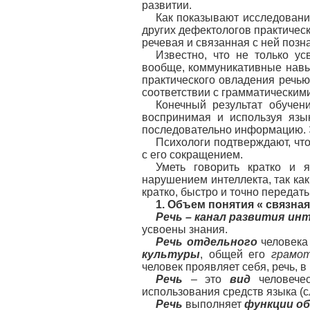
развитии.
Как показывают исследования
других дефектологов практическ
речевая и связанная с ней позн
Известно, что не только ус
вообще, коммуникативные навык
практического овладения речью
соответствии с грамматическим
Конечный результат обучен
воспринимая и используя язы
последовательно информацию.
Психологи подтверждают, чт
с его сокращением.
Уметь говорить кратко и я
нарушением интеллекта, так ка
кратко, быстро и точно передат
1.
Объем понятия « связная
Речь – канал развития ин
усвоены знания.
Речь отдельного
человека
культуры
, общей его
грамо
человек проявляет себя, речь, 
Речь
– это
вид
человече
использования средств языка (с
Речь
выполняет
функции о