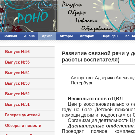
Главная
Анонс
Архив
Авторы
Авторам
Партнеры
Конт
Выпуск №56
Развитие связной речи у 
работы воспитателя)
Выпуск №55
Выпуск №54
Авторcтво: Адзерико Алексан
Петербург
Выпуск №53
Выпуск №52
Несколько слов о ЦВЛ
Центр восстановительного л
Выпуск №51
году на базе Детской психон
помощи детям и подросткам от 0 
Галерея учителей
Организация деятельности Ц
Обзоры и новости
Диспансерные отделения
Проводят полное комплексн