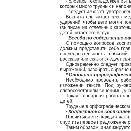
- словарь текста должен быт
которых много трудных и непоня
- следует избегать употребле
Воспитатель читает текст м
ударений, чтобы дети могли по
(выписан на отдельных карточка
детей читает его вслух.
·
Беседа по содержанию ра
С помощью вопросов воспита
должны представить себе глав
последовательность событий
рассказа или сказки следует св
Одновременно следует прово
выражений, разобрать образно-
* Словарно-орфографичес
Необходимо проводить рабо
изложении текста. Под руков
словосочетаниям синонимы, уча
Такая словарная работа пре
детей.
Трудные в орфографическом 
·
Коллективное составлен
Прочитывается каждая часть
опустить первое предложение р
Таким образом, анализируетс