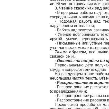
детей чистого описания или рас
3. Чтение сказок как вид р
· В процессе работы над тек
сосредоточивать внимание на од
· Подобная работа над тек
нарушением интеллекта;
· Работа над текстом развива
· Умение воспринимать текст
другой – умение пересказывать 
· Письменные или устные пе
учат логически мыслить, прави
Таким образом
, все выше
связной речи.
·
Ответы на вопросы по 
Первоначально дети получа
каждый вопрос ответить одним 
На следующем этапе работы 
небольшим частям текста. Отве
·
Распространение коротк
· Распространение рассказа 
(с предложениями));
· Распространение рассказа 
· Распространение рассказа п
После такой проработки кол
построение предложений, на 