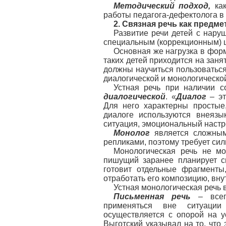
Методический подход,
как
работы педагога-дефектолога в
2. Связная речь как предме
Развитие речи детей с нару
специальным (коррекционным) 
Основная же нагрузка в фор
таких детей приходится на заня
должны научиться пользоваться
диалогической и монологическо
Устная речь при наличии с
диалогической
. «
Диалог
– эт
Для него характерны простые
диалоге используются внеязы
ситуация, эмоциональный настро
Монолог
является сложным 
репликами, поэтому требует си
Монологическая речь не мо
пишущий заранее планирует св
готовит отдельные фрагменты
отработать его композицию, вн
Устная монологическая речь 
Письменная речь
– всегд
применяться вне ситуации
осуществляется с опорой на у
Выготский указывал на то, что