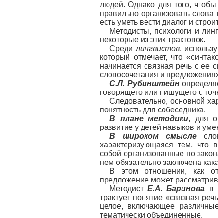
людей. Однако для того, чтобы
правильно организовать слова
есть уметь вести диалог и стро
Методисты, психологи и лин
некоторые из этих трактовок.
Среди
лингвистов
, использ
который отмечает, что «синтак
начинается связная речь с ее 
словосочетания и предложения»
С.Л. Рубинштейн
определяе
говорящего или пишущего с точк
Следовательно, основной хар
понятность для собеседника.
В плане методики
, для 
развитие у детей навыков и уме
В широком смысле
слов
характеризующаяся тем, что 
собой организованные по закон
нем обязательно заключена как
В этом отношении, как о
предложение может рассматрива
Методист
Е.А. Баринова
в 
трактует понятие «связная реч
целое, включающее различные
тематически объединенные.