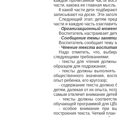
каждой прочитанной части восп
части, какова ее главная мысль.
К какой части дети подбираю
записывают на доске. Эти загол
Следующий этап: детям пред
части и каждую часть озаглавить
·
Организационный момен
Воспитатель настраивает дете
·
Сообщение темы заняти
Воспитатель сообщает тему з
·
Чтение текста воспита
Надо отметить, что, выбир
следующими требованиями:
- тексты для чтения должн
образцом для подражания;
- тексты должны выполнять 
общественного значения, вос
опыт ребенка, его кругозор;
- содержание текста должно 
детям, далекая от их опыта, по
самым отвлечет внимание детей
- тексты должны соответств
обучающей программой для ЦВЛ
- особое внимание при вы
построения текста. Четкий план