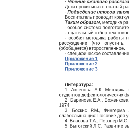
·
Чтение сжатого рассказа
Дети прочитывают сжатый рас
·
Подведение итогов заня
Воспитатель проводит кратк
Таким образом
, методика р
- особая система подготовит
- тщательный отбор текстово
- особая методика работы н
рассуждение (что опустить,
(обобщается) второстепенное.
- специфическое составление
Приложение 1
Приложение 2
Приложение 3
Литература:
1. Аксенова А.К. Методика
студентов дефектологических фак
2. Баринова Е.А., Боженкова
1974.
3. Боскис Р.М., Фингерма
слабослышащих: Пособие для уч
4. Власова Т.А., Певзнер М.С.
5. Выготский Л.С. Развитие в