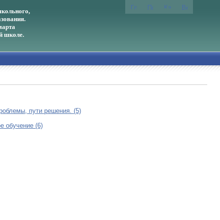
кольного,
зования.
марта
й школе.
облемы, пути решения. (5)
 обучение (6)