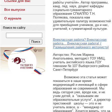
Ссылки для Вас
работы учителя». Автор программы,
канд. пед. наук, доцент кафедры
Все выпуски
социально-гуманитарного
образования СПбАППО Т.Н.
Полякова, показала нам
О журнале
удивительную палитру возможностей
для приобщения учеников, да и нас,
Поиск по сайту
учителей, к гуманитарной культуре.
Внеклассная работа? Внеклассная
работа... Внеклассная работа! (
Размышления районного методиста)
Авторcтво: Рослик Марина
Анатольевна, методист ГОУ НМЦ,
учитель английского языка ГОУ
гимназии № 107 Выборгского района
Санкт-Петербург
Возможно эта статья может
показаться в наше время
модернизаций и инноваций в сфере
образования не современной. Мы
ведь сегодня уже, вроде как, и не
учим детей, а "оказываем им
образовательные услуги", а директор
престижной школы — это и не
учитель вовсе, а - "менеджер от
образования". Хочется верить, что за