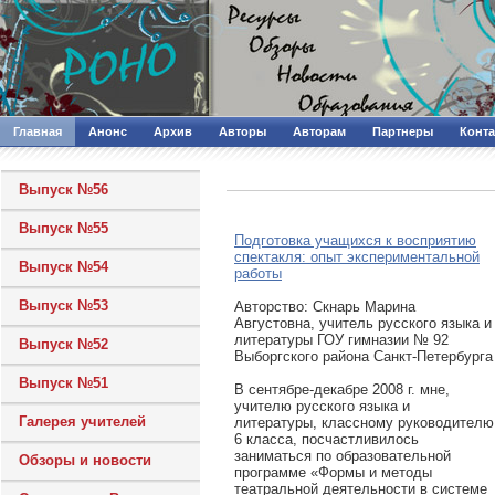
Главная
Анонс
Архив
Авторы
Авторам
Партнеры
Конт
Выпуск №56
Выпуск №55
Подготовка учащихся к восприятию
спектакля: опыт экспериментальной
Выпуск №54
работы
Выпуск №53
Авторcтво: Скнарь Марина
Августовна, учитель русского языка и
литературы ГОУ гимназии № 92
Выпуск №52
Выборгского района Санкт-Петербурга
Выпуск №51
В сентябре-декабре 2008 г. мне,
учителю русского языка и
Галерея учителей
литературы, классному руководителю
6 класса, посчастливилось
заниматься по образовательной
Обзоры и новости
программе «Формы и методы
театральной деятельности в системе