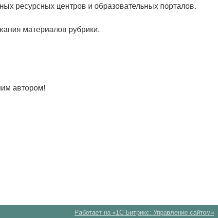
нных ресурсных центров и образовательных порталов.
жания материалов рубрики.
шим автором!
Работает на «1С-Битрикс: Управление сайтом»