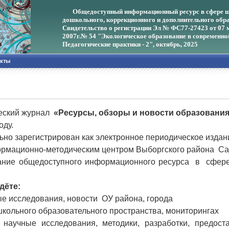
Общедоступный информационный ресурс в сфере ш
дошкольного, коррекционного и дополнительного обра
Свидетельство о регистрации Эл № ФС77-27423 от 07 
2007г.
№ 54 "Экологическое образование в современно
Педагогические практики - 2", октябрь, 2025
акты
ческий журнал
«Ресурсы, обзоры и новости образовани
оду.
ьно зарегистрирован как электронное периодическое издан
ормационно-методическим центром Выборгского района Са
ание общедоступного информационного ресурса в сфере
.
дёте:
довые исследования, новости ОУ района, города
кольного образовательного пространства, мониторингах
 научные исследования, методики, разработки, предос