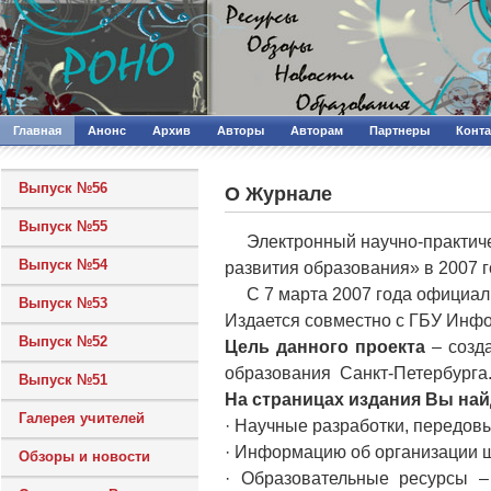
Главная
Анонс
Архив
Авторы
Авторам
Партнеры
Конт
Выпуск №56
О Журнале
Выпуск №55
Электронный научно-практи
Выпуск №54
развития образования» в 2007 г
С 7 марта 2007 года официал
Выпуск №53
Издается совместно с ГБУ Инф
Выпуск №52
Цель данного проекта
– созд
образования Санкт-Петербурга
Выпуск №51
На страницах издания Вы най
Галерея учителей
· Научные разработки, пере
· Информацию об организации ш
Обзоры и новости
· Образовательные ресурсы –