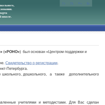
кольного,
зования.
марта
й школе.
я»
(
«РОНО»
) был основан «Центром поддержки и
ие.
Свидетельство о регистрации
.
нкт-Петербурга.
 школьного, дошкольного, а также дополнительного
тавленные учителями и методистами. Для Вас сделан