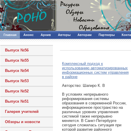
Главная
Анонс
Архив
Авторы
Авторам
Партнеры
Конт
Выпуск №56
Выпуск №55
Комплексный подход к
использованию автоматизированных
Выпуск №54
информационных систем управления
в районе
Выпуск №53
Авторcтво: Шапиро К. В
Выпуск №52
В условиях непрерывного
реформирования системы
Выпуск №51
образования в современной России,
информационное пространство на
Галерея учителей
различных уровнях управления
системой также непрерывно
меняется. В Санкт-Петербурге
Обзоры и новости
сегодня сложилась ситуация при
которой развитие районного