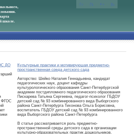
кольного,
зования.
марта
й школе.
ГОС ДО
Культурные практики и мотивирующая предметно-
пространственная среда детского сада
тарший
Авторcтво: Шейко Наталия Геннадьевна, кандидат
педагогических наук, доцент кафедры
культурологического образования Санкт-Петербургской
академии постдипломного педагогического образования
и
Пискарева Татьяна Сергеевна, педагог-психолог ГБДОУ
е ФГОС
детский сад № 93 комбинированного вида Выборгского
ий
района Санкт-Петербурга Тихонова Ольга Борисовна,
ает
воспитатель ГБДОУ детский сад № 93 комбинированного
фики
вида Выборгского района Санкт-Петербурга
В статье рассматривается роль предметно-
пространственной среды детского сада в организации
культурно-образовательных практик дошкольников,