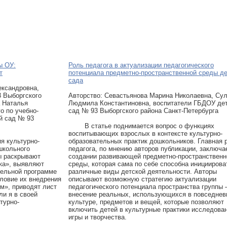
ы ОУ:
Роль педагога в актуализации педагогического
т
потенциала предметно-пространственной среды де
сада
ександровна,
 Выборгского
Авторcтво: Севастьянова Марина Николаевна, Су
а Наталья
Людмила Константиновна, воспитатели ГБДОУ де
о по учебно-
сад № 93 Выборгского района Санкт-Петербурга
й сад № 93
В статье поднимается вопрос о функциях
воспитывающих взрослых в контексте культурно-
я культурно-
образовательных практик дошкольников. Главная 
школьного
педагога, по мнению авторов публикации, заключа
ы раскрывают
создании развивающей предметно-пространственн
ка», выявляют
среды, которая сама по себе способна инициирова
тельной программе
различные виды детской деятельности. Авторы
словие их внедрения
описывают возможную стратегию актуализации
ом», приводят лист
педагогического потенциала пространства группы 
и я в своей
внесение реальных, использующихся в повседнев
турно-
культуре, предметов и вещей, которые позволяют
включить детей в культурные практики исследова
игры и творчества.