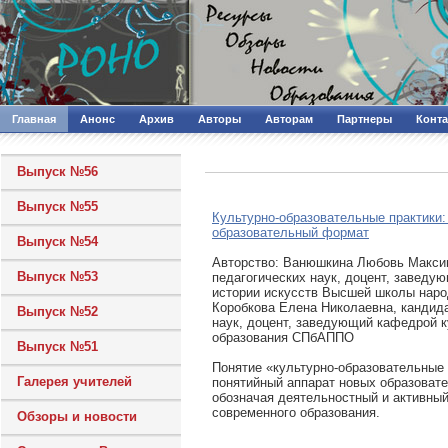
Главная
Анонс
Архив
Авторы
Авторам
Партнеры
Конт
Выпуск №56
Выпуск №55
Культурно-образовательные практики:
образовательный формат
Выпуск №54
Авторcтво: Ванюшкина Любовь Макси
Выпуск №53
педагогических наук, доцент, заведу
истории искусств Высшей школы наро
Коробкова Елена Николаевна, кандида
Выпуск №52
наук, доцент, заведующий кафедрой к
образования СПбАППО
Выпуск №51
Понятие «культурно-образовательные 
Галерея учителей
понятийный аппарат новых образоват
обозначая деятельностный и активный
современного образования.
Обзоры и новости