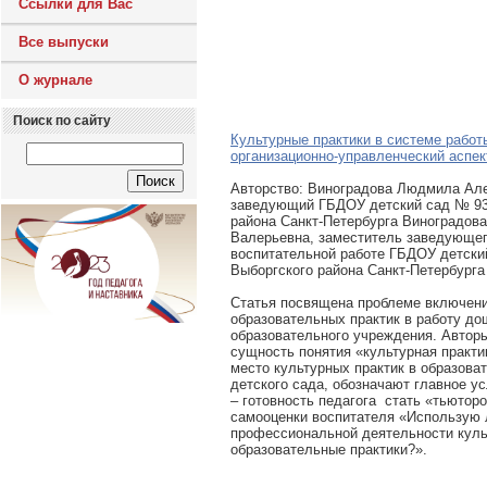
Ссылки для Вас
Все выпуски
О журнале
Поиск по сайту
Культурные практики в системе работ
организационно-управленческий аспек
Авторcтво: Виноградова Людмила Ал
заведующий ГБДОУ детский сад № 93
района Санкт-Петербурга Виноградов
Валерьевна, заместитель заведующег
воспитательной работе ГБДОУ детски
Выборгского района Санкт-Петербурга
Статья посвящена проблеме включени
образовательных практик в работу до
образовательного учреждения. Автор
сущность понятия «культурная практи
место культурных практик в образова
детского сада, обозначают главное у
– готовность педагога стать «тьютор
самооценки воспитателя «Использую л
профессиональной деятельности куль
образовательные практики?».