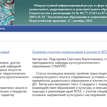
Общедоступный информационный ресурс в сфере ш
дошкольного, коррекционного и дополнительного обра
Свидетельство о регистрации Эл № ФС77-27423 от 07 
2007г.
№ 54 "Экологическое образование в современно
Педагогические практики - 2", октябрь, 2025
акты
 новый
Освоение культуры дошкольником в контексте Ф
Авторcтво: Подгорнова Светлана Валентиновна, с
мовна, доктор
преподаватель кафедры культурологического
ющий кафедрой
образования СПбАППО
дных искусств,
т педагогических
Статья посвящена анализу проблем трансляции
ультурологического
социокультурного опыта в современных условиях 
приоритетах дошкольного образования в контекст
ДО. Автор рассматривает текст Стандарта с позиц
практики» вошло в
взаимодействия образования и культуры и описыв
ельных стандартов,
подходы к реализации идей ФГОС с учетом специ
 характер
основных направлений культурного наследования.