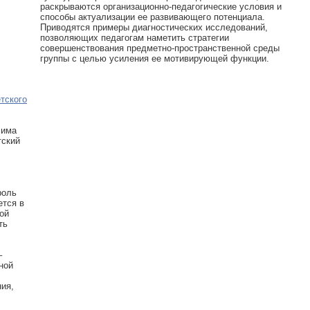
раскрываются организационно-педагогические условия и
способы актуализации ее развивающего потенциала.
Приводятся примеры диагностических исследований,
позволяющих педагогам наметить стратегии
совершенствования предметно-пространственной среды
группы с целью усиления ее мотивирующей функции.
тского
лима
тский
роль
ется в
ой
ть
–
ной
ния,