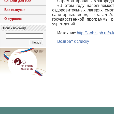
Отремонтированы 6 загородны
Ссылки для Вас
«В этом году наполняемос
Все выпуски
оздоровительных лагерях смог
санитарных мер», - сказал А
О журнале
государственной программы р
учреждений.
Поиск по сайту
Источник:
http://k-obr.spb.ru/
Возврат к списку