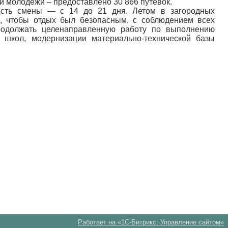
и молодежи – предоставлено 30 866 путевок.
ость смены — с 14 до 21 дня. Летом в загородных
е, чтобы отдых был безопасным, с соблюдением всех
продолжать целенаправленную работу по выполнению
 школ, модернизации материально-технической базы
Работает на «1С-Битрикс: Управление сайтом»