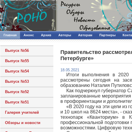
Главная
Анонс
Архив
Авторы
Авторам
Партнеры
Конт
Выпуск №56
Правительство рассмотрел
Петербурге»
Выпуск №55
18.05.2021
Выпуск №54
Итоги выполнения в 2020 
рассмотрены сегодня на засе
Выпуск №53
образованию Наталия Путиловс
Как подчеркнул губернатор С
Выпуск №52
запланированные мероприятия 
в профориентации и дополните
Выпуск №51
«В 2020 году на эти цели из
и 10 школ на 8624 места», - ск
Галерея учителей
технопарк «Кванториум» в 
профессиональной подготовки 
Обзоры и новости
возможностями. Цифровую техни