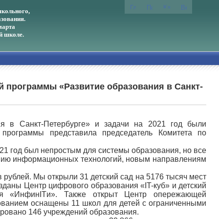
кольного,
зования.
марта
й школе.
й программы «Развитие образования в Санкт-
ия в Санкт-Петербурге» и задачи на 2021 год были
и программы представила председатель Комитета по
021 год был непростым для системы образования, но все
нию информационных технологий, новым направлениям
 рублей. Мы открыли 31 детский сад на 5176 тысяч мест
созданы Центр цифрового образования «IT-куб» и детский
ия «ИнфинITи». Также открыт Центр опережающей
ованием оснащены 11 школ для детей с ограниченными
ировано 146 учреждений образования.