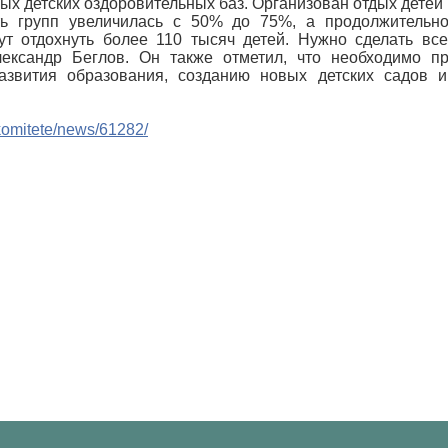
х детских оздоровительных баз. Организован отдых детей 
ть групп увеличилась с 50% до 75%, а продолжительн
ут отдохнуть более 110 тысяч детей. Нужно сделать вс
лександр Беглов. Он также отметил, что необходимо 
азвития образования, созданию новых детских садов и
o-komitete/news/61282/