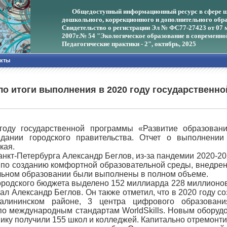
Общедоступный информационный ресурс в сфере ш
дошкольного, коррекционного и дополнительного обра
Свидетельство о регистрации Эл № ФС77-27423 от 07 
2007г.
№ 54 "Экологическое образование в современно
Педагогические практики - 2", октябрь, 2025
акты
о итоги выполнения в 2020 году государственно
году государственной программы «Развитие образован
дании городского правительства. Отчет о выполнени
кая.
анкт-Петербурга Александр Беглов, из-за пандемии 2020-2
по созданию комфортной образовательной среды, внедре
льном образовании были выполнены в полном объеме.
 городского бюджета выделено 152 миллиарда 228 миллионов
азал Александр Беглов. Он также отметил, что в 2020 году 
Калининском районе, 3 центра цифрового образован
по международным стандартам WorldSkills. Новым оборуд
ку получили 155 школ и колледжей. Капитально отремонт