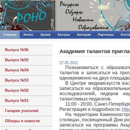
Главная
Анонс
Архив
Авторы
Авторам
Партнеры
Конт
Выпуск №56
Академия талантов пригла
Выпуск №55
27.05.2021
Познакомиться с образова
Выпуск №54
талантов и записаться на про
одновременно на двух площадка
Выпуск №53
В Центре медиаискусств вас
записаться на образовательны
Выпуск №52
исследователей, лидеров на
талантливых педагогов.
Выпуск №51
11:00 - 20:00, Санкт-Петербур
Регистрация и подробности:
htt
Галерея учителей
На территории Каменноостро
столица», посвященный Дню ро
Обзоры и новости
записаться на программы Акад