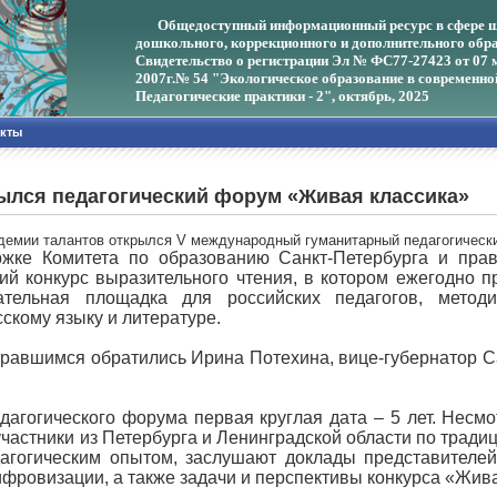
Общедоступный информационный ресурс в сфере ш
дошкольного, коррекционного и дополнительного обра
Свидетельство о регистрации Эл № ФС77-27423 от 07 
2007г.
№ 54 "Экологическое образование в современно
Педагогические практики - 2", октябрь, 2025
акты
ылся педагогический форум «Живая классика»
адемии талантов открылся V международный гуманитарный педагогичес
жке Комитета по образованию Санкт-Петербурга и прави
ий конкурс выразительного чтения, в котором ежегодно 
тельная площадка для российских педагогов, методис
скому языку и литературе.
равшимся обратились Ирина Потехина, вице-губернатор С
едагогического форума первая круглая дата – 5 лет. Несм
участники из Петербурга и Ленинградской области по трад
агогическим опытом, заслушают доклады представителей
ифровизации, а также задачи и перспективы конкурса «Жива