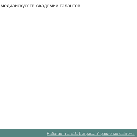
е медиаискусств Академии талантов.
Работает на «1С-Битрикс: Управление сайтом»