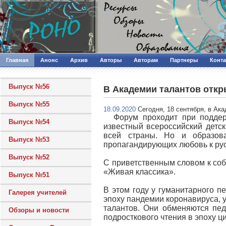
Главная
Анонс
Архив
Авторы
Авторам
Партнеры
Конт
Выпуск №56
В Академии талантов откр
Выпуск №55
18.09.2020
Сегодня, 18 сентября, в Ак
Форум проходит при поддер
Выпуск №54
известный всероссийский детск
всей страны. Но и образова
Выпуск №53
пропагандирующих любовь к рус
Выпуск №52
С приветственным словом к соб
«Живая классика».
Выпуск №51
В этом году у гуманитарного п
Галерея учителей
эпоху пандемии коронавируса, 
талантов. Они обменяются пед
Обзоры и новости
подросткового чтения в эпоху ц