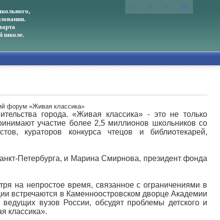
кольного,
зования.
марта
й школе.
кий форум «Живая классика»
тельства города. «Живая классика» - это не только
принимают участие более 2,5 миллионов школьников со
тов, кураторов конкурса чтецов и библиотекарей,
анкт-Петербурга, и Марина Смирнова, президент фонда
отря на непростое время, связанное с ограничениями в
иции встречаются в Каменноостровском дворце Академии
 ведущих вузов России, обсудят проблемы детского и
я классика».