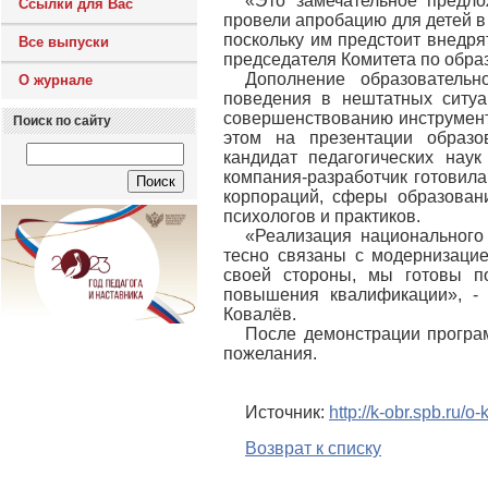
«Это замечательное предло
Ссылки для Вас
провели апробацию для детей в
поскольку им предстоит внедря
Все выпуски
председателя Комитета по обр
Дополнение образователь
О журнале
поведения в нештатных ситуа
совершенствованию инструмент
Поиск по сайту
этом на презентации образо
кандидат педагогических нау
компания-разработчик готовил
корпораций, сферы образован
психологов и практиков.
«Реализация национального
тесно связаны с модернизаци
своей стороны, мы готовы по
повышения квалификации», -
Ковалёв.
После демонстрации програм
пожелания.
Источник:
http://k-obr.spb.ru/
Возврат к списку