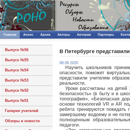
Главная
Анонс
Архив
Авторы
Авторам
Партнеры
Конт
Выпуск №56
В Петербурге представил
Выпуск №55
08.09.2020
Научить школьников приним
Выпуск №54
опасности, поможет виртуаль
представили учителям образов
Выпуск №53
реальности.
Уроки рассчитаны на детей 
Выпуск №52
безопасность» (в быту и в шко
топография», «Безопасная дор
Выпуск №51
основе технологий VR и AR по
ребята тренируются покидать г
Галерея учителей
замерзшему водоему и не потер
полноценным образовательны
Обзоры и новости
педагоги.