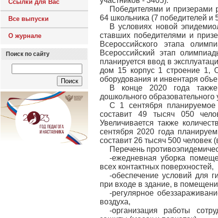
участников - 3405).
Ссылки для Вас
Победителями и призерами р
64 школьника (7 победителей и
Все выпуски
В условиях новой эпидемиол
ставших победителями и призе
О журнале
Всероссийского этапа олимп
Всероссийский этап олимпиад
Поиск по сайту
планируется ввод в эксплуатаци
дом 15 корпус 1 строение 1,
оборудования и инвентаря объе
В конце 2020 года также
дошкольного образовательного у
С 1 сентября планируемое
составит 49 тысяч 050 чело
Увеличивается также количест
сентября 2020 года планируе
составит 26 тысяч 500 человек 
Перечень противоэпидемичес
-ежедневная уборка помеще
всех контактных поверхностей,
-обеспечение условий для г
при входе в здание, в помещен
-регулярное обеззараживани
воздуха,
-организация работы сотр