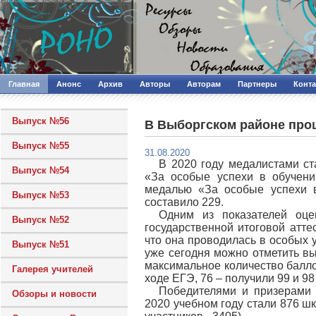
Главная
Анонс
Архив
Авторы
Авторам
Партнеры
Конт
Выпуск №56
В Выборгском районе прош
Выпуск №55
31.08.2020
В 2020 году медалистами ст
Выпуск №54
«За особые успехи в обучени
медалью «За особые успехи 
Выпуск №53
составило 229.
Одним из показателей оцен
Выпуск №52
государственной итоговой атте
что она проводилась в особых 
Выпуск №51
уже сегодня можно отметить в
максимальное количество балло
Галерея учителей
ходе ЕГЭ, 76 – получили 99 и 98
Победителями и призерами 
Обзоры и новости
2020 учебном году стали 876 ш