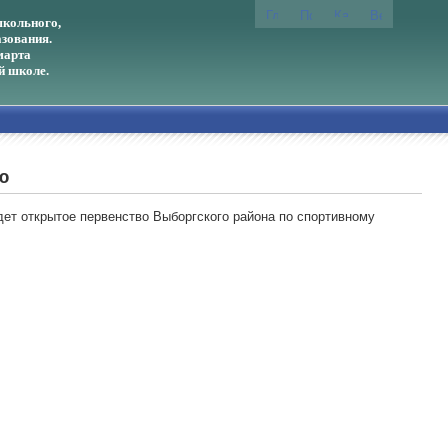
кольного,
зования.
марта
й школе.
ю
ойдет открытое первенство Выборгского района по спортивному