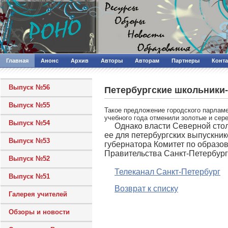
Главная
Анонс
Архив
Авторы
Авторам
Партнеры
Конт
Выпуск №56
Петербургские школьники-
Выпуск №55
Такое предложение городского парламе
учебного года отменили золотые и сер
Выпуск №54
Однако власти Северной стол
ее для петербургских выпускник
Выпуск №53
губернатора Комитет по образо
Правительства Санкт-Петербург
Выпуск №52
Телеканал Санкт-Петербург
Выпуск №51
Возврат к списку
Галерея учителей
Обзоры и новости