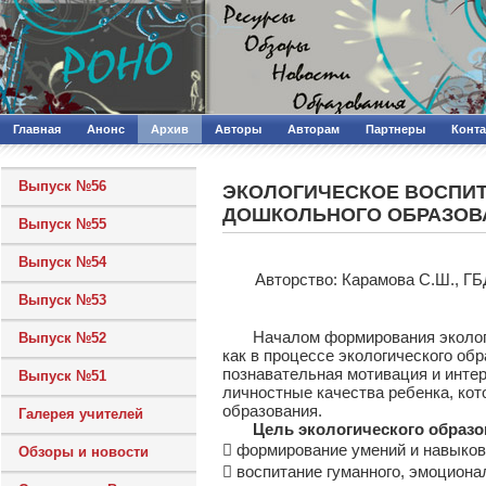
Главная
Анонс
Архив
Авторы
Авторам
Партнеры
Конт
Выпуск №56
ЭКОЛОГИЧЕСКОЕ ВОСПИТ
ДОШКОЛЬНОГО ОБРАЗОВ
Выпуск №55
Выпуск №54
Авторcтво: Карамова С.Ш., Г
Выпуск №53
Началом формирования экологиче
Выпуск №52
как в процессе экологического об
познавательная мотивация и интере
Выпуск №51
личностные качества ребенка, ко
образования.
Галерея учителей
Цель экологического образо
 формирование умений и навыков
Обзоры и новости
 воспитание гуманного, эмоциона