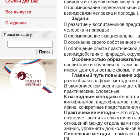
Ссылки для Вас
природы и окружающему миру в ц
 формирование первоначальной с
Все выпуски
взаимосвязи человека и природы).
Задачи:
О журнале
 развитие у воспитанников пред
человека и природы;
Поиск по сайту
 формирование эмоционально – ц
 осознание своего собственного 
 обобщение опыта практической 
взаимодействия с природой, окруж
Особенностью образователь
воспитания и обучения не сами по 
имеют деятельностные формы и о
Главный путь повышения эф
разнообразных форм, методов и п
В экологическом воспитании дете
практические, словесные.
К наглядным методам
относятся
кинофильмов, видеофильмов, пре
яркие, конкретные представления 
Практические методы
– это игра
позволяет воспитателю уточнять п
отношений между отдельными пре
знания, упражнять дошкольников в
Словесные методы
– помогают 
[3].