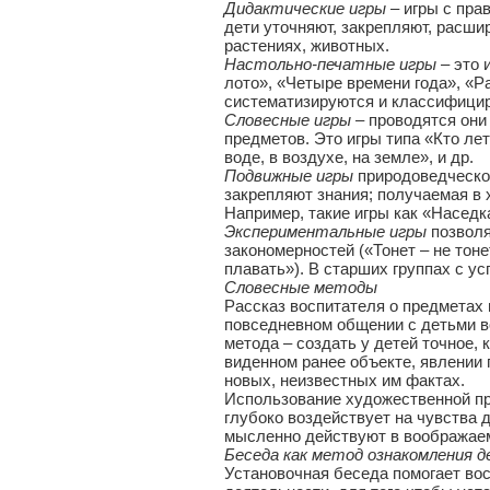
Дидактические игры
– игры с пра
дети уточняют, закрепляют, расш
растениях, животных.
Настольно-печатные игры
– это 
лото», «Четыре времени года», «Ра
систематизируются и классифицир
Словесные игры –
проводятся они 
предметов. Это игры типа «Кто лета
воде, в воздухе, на земле», и др.
Подвижные игры
природоведческог
закрепляют знания; получаемая в 
Например, такие игры как «Наседк
Экспериментальные игры
позволя
закономерностей («Тонет – не тон
плавать»). В старших группах с у
Словесные методы
Рассказ воспитателя о предметах и
повседневном общении с детьми в
метода – создать у детей точное,
виденном ранее объекте, явлении 
новых, неизвестных им фактах.
Использование художественной пр
глубоко воздействует на чувства 
мысленно действуют в воображаем
Беседа как метод ознакомления д
Установочная беседа помогает во