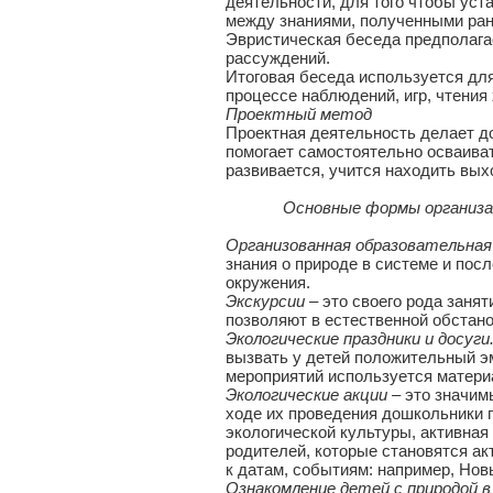
деятельности, для того чтобы уст
между знаниями, полученными ране
Эвристическая беседа предполага
рассуждений.
Итоговая беседа используется для
процессе наблюдений, игр, чтения 
Проектный метод
Проектная деятельность делает д
помогает самостоятельно осваива
развивается, учится находить вых
Основные формы организации 
Организованная образовательная
знания о природе в системе и пос
окружения.
Экскурсии
– это своего рода заня
позволяют в естественной обстано
Экологические праздники и досуги
вызвать у детей положительный э
мероприятий используется матери
Экологические акции
– это значи
ходе их проведения дошкольники 
экологической культуры, активная
родителей, которые становятся а
к датам, событиям: например, Новы
Ознакомление детей с природой в