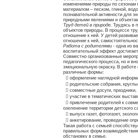
изменениями природы по сезонам н
материалом – песком, глиной, водо
познавательной активности для э
природными явлениями и объекта
Труд детей в природе.
Трудясь в п
объектов природы. В процессе тр
отношение к ней. У детей развива
отношение к ней, самостоятельнос
Работа с родителями
- одна из в
воспитательный эффект достигаетс
Совместно организованные меропр
педагогического процесса, но и в
эмоциональную окраску. В работе
различные формы:
 оформление наглядной информа
 родительские собрания, круглы
 совместные досуги, праздники, в
 участие в тематических выставк
 привлечение родителей к совмес
озеленение территории детского с
 выпуск газет, фотогазет, эколог
 анкетирование, проведение опр
Такая работа с семьей способств
правильных форм взаимодействия 
обстановку в семье.