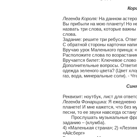
Кори
Легенда Короля:
На данном астеро
Вы прибыли на мою планету! Но не
назвать три слова, которые важны
слова.
Задание: решите три ребуса. Ответ
С обратной стороны карточки нап
Вручаю урок Маленького принца: «
Расположите слова по возрастани
Вручается билет: Ключевое слово
Дополнительные вопросы. Ответить
одежда зеленого цвета? (Цвет хло
газ, вода, минеральные соли). - Ч
Синя
Реквизит: ноутбук, лист для ответ
Легенда Фонарщика:
Я ежедневно 
планете! И мне кажется, что без 
песни, то ее звуки навсегда остан
Прослушать музыкальные фрагме
заданию – (клумба).
4) «Маленькая страна»; 2) «Лезгин
«Айсберг»