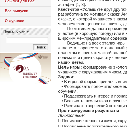
Ссылки для Вас
эстафет [1, 3].
Квест-игра «Услышьте друг друга»
Все выпуски
разработана по мотивам сказки А
сказке, с которой учащиеся знако
О журнале
человеческие ценности – жизнь, д
По мотивам данного произведени
Поиск по сайту
участке (в хорошую погоду) или в
широким межпредметным содержа
Ведущие на всех этапах игры од
«планет», заранее заготовленный 
планетам в поисках частей волшеб
понимать и ценить красоту челов
наших детей.
Цель игры:
формирование экологи
учащихся с окружающим миром, др
Задачи:
• В игровой форме привлечь вним
• Формировать положительное эм
обучения.
• Поддерживать интерес и познав
• Включать школьников в разные 
• Развивать творческий потенциа
Прогнозируемые результаты
Личностные:
 Понимание ценности жизни, окр
 Проявление положительного эмо