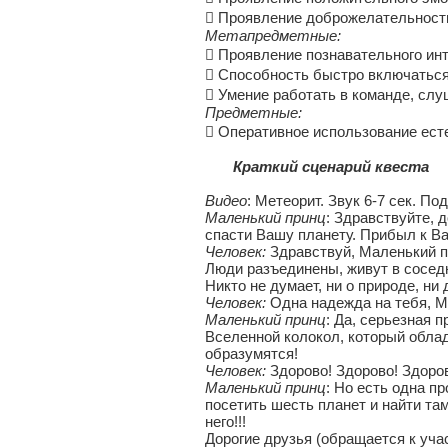
 Проявление доброжелательности 
Метапредметные:
 Проявление познавательного инт
 Способность быстро включаться
 Умение работать в команде, слу
Предметные:
 Оперативное использование ест
Краткий сценарий квеста
Видео
: Метеорит. Звук 6-7 сек. 
Маленький принц
: Здравствуйте, 
спасти Вашу планету. Прибыл к Вам
Человек:
Здравствуй, Маленький п
Люди разъединены, живут в соседн
Никто не думает, ни о природе, ни д
Человек:
Одна надежда на тебя, М
Маленький принц
: Да, серьезная 
Вселенной колокол, который облад
образумятся!
Человек:
Здорово! Здорово! Здоро
Маленький принц
: Но есть одна п
посетить шесть планет и найти та
него!!!
Дорогие друзья (обращается к уча