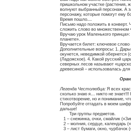
пришкольном участке (растения, ж
волнуют выбранный персонаж. А з
персонажу, которые помогут ему б
Время пошло....
Письмо надо положить в конверт. 
сложить слово во множественном ч
Вручаю урок Маленького принца»: 
планете».
Вручается билет: ключевое слово 
Дополнительные вопросы: 1. Дары 
окунется, неведимкой обернется (с
(Ладожское). 4. Какой русский цар
северных лесов называют «царско
древесиной – использовалась для
Оран
Легенда Честолюбца:
Я всех крас
сколько знаю я… никто не знает!!!
стихотворение, но и понимание, чт
Попробуйте отгадать в моем шифр
дальше!
Три группы предметов.
1 – снежинка, очки, смайлик («Зим
2 – молния, сердце, календарь («В
3 – лист бумаги, окно, чурбачок («