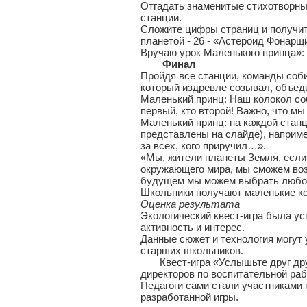
Отгадать знаменитые стихотворные
станции.
Сложите цифры страниц и получит
планетой - 26 - «Астероид Фонарщ
Вручаю урок Маленького принца»
Финал
Пройдя все станции, команды соб
который издревле созывал, объед
Маленький принц: Наш колокол соб
первый, кто второй! Важно, что м
Маленький принц: на каждой стан
представлены на слайде), наприме
за всех, кого приручил…».
«Мы, жители планеты Земля, если 
окружающего мира, мы сможем возр
будущем мы можем выбрать любое 
Школьники получают маленькие кол
Оценка результата
Экологический квест-игра была у
активность и интерес.
Данные сюжет и технология могут 
старших школьников.
Квест-игра «Услышьте друг друг
директоров по воспитательной раб
Педагоги сами стали участниками
разработанной игры.