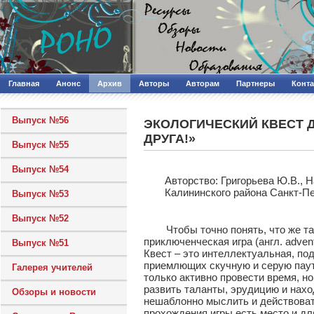
Главная
Анонс
Архив
Авторы
Авторам
Партнеры
Конт
Выпуск №56
ЭКОЛОГИЧЕСКИЙ КВЕСТ 
ДРУГА!»
Выпуск №55
Выпуск №54
Авторcтво: Григорьева Ю.В., 
Калининского района Санкт-П
Выпуск №53
Выпуск №52
Чтобы точно понять, что же такое
приключенческая игра (англ. adven
Выпуск №51
Квест – это интеллектуальная, по
приемлющих скучную и серую паути
Галерея учителей
только активно провести время, н
развить таланты, эрудицию и нах
Обзоры и новости
нешаблонно мыслить и действовать
прохождения игры есть место и дл