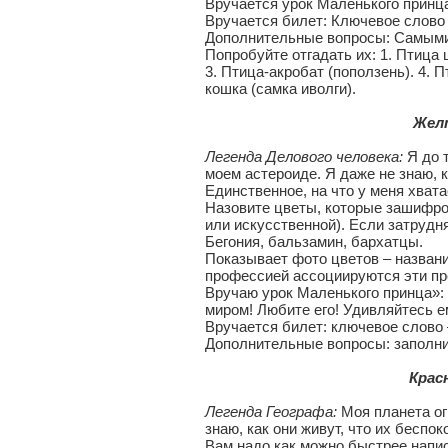
Вручается урок Маленького принца
Вручается билет: Ключевое слово
Дополнительные вопросы: Самыми
Попробуйте отгадать их: 1. Птица 
3. Птица-акробат (поползень). 4. П
кошка (самка иволги).
Желт
Легенда Делового человека:
Я до т
моем астероиде. Я даже не знаю, 
Единственное, на что у меня хват
Назовите цветы, которые зашифров
или искусственной). Если затрудня
Бегония, бальзамин, бархатцы.
Показывает фото цветов – названи
профессией ассоциируются эти пр
Вручаю урок Маленького принца»: 
миром! Любите его! Удивляйтесь е
Вручается билет: ключевое слово 
Дополнительные вопросы: заполни
Красна
Легенда Географа:
Моя планета ог
знаю, как они живут, что их беспок
Вам надо как можно быстрее напис