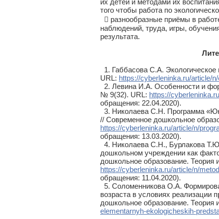
их детей и методами их воспитани
того чтобы работа по экологическ
 разнообразные приёмы в работе
наблюдений, труда, игры, обучени
результата.
Литер
1. Габбасова С.А. Экологическое в
URL:
https://cyberleninka.ru/article
2. Левина И.А. Особенности и фор
№ 9(32). URL:
https://cyberleninka.
обращения: 22.04.2020).
3. Николаева С.Н. Программа «Юн
// Современное дошкольное образов
https://cyberleninka.ru/article/n/pr
обращения: 13.03.2020).
4. Николаева С.Н., Бурлакова Т.Ю
дошкольном учреждении как фактор
дошкольное образование. Теория и 
https://cyberleninka.ru/article/n/m
обращения: 11.04.2020).
5. Соломенникова О.А. Формирова
возраста в условиях реализации п
дошкольное образование. Теория и 
elementarnyh-ekologicheskih-predstav