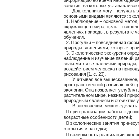
информацию во время наблюдений,
занятия, на которых устанавливаю
Дошкольники могут получать экол
основными видами являются: эколо
1. Наблюдение – основной метод 
окружающего мира; цель – накопл
явлениях природы, в результате ч
обучения.
2. Прогулки – повседневная форма
природы, явлениями, которые прои
3. Экологические экскурсии опред
наблюдение и изучение явлений ра
знакомятся с явлениями природы,
воздействием человека на природу
рисования [1, с. 23].
Учитывая всё вышесказанное, хо
пространственной развивающей ср
экологии. Она позволяет углублят
растительном мире, неживой природ
природным явлениям и объектам у
В заключении, можно сделать н
 при организации работы с дошк
возрастные особенности детей;
 экологические занятия принесу
открытия и находки;
 возможность реализации экологи