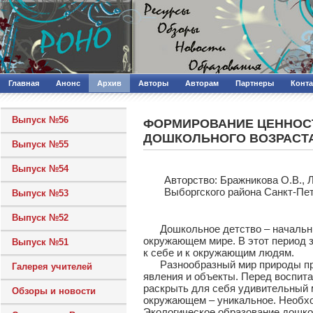
Главная
Анонс
Архив
Авторы
Авторам
Партнеры
Конт
Выпуск №56
ФОРМИРОВАНИЕ ЦЕННОСТ
ДОШКОЛЬНОГО ВОЗРАСТ
Выпуск №55
Выпуск №54
Авторcтво: Бражникова О.В., 
Выборгского района Санкт-Пе
Выпуск №53
Выпуск №52
Дошкольное детство – начальный
окружающем мире. В этот период з
Выпуск №51
к себе и к окружающим людям.
Разнообразный мир природы проб
Галерея учителей
явления и объекты. Перед воспит
раскрыть для себя удивительный м
Обзоры и новости
окружающем – уникальное. Необхо
Экологическое образование дошко