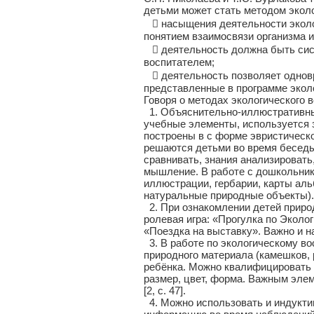
детьми может стать методом эколо
 насыщения деятельности эколо
понятием взаимосвязи организма и
 деятельность должна быть сист
воспитателем;
 деятельность позволяет одновр
представленные в программе эколог
Говоря о методах экологического 
1. Объяснительно-иллюстративный
учебные элементы, используется 
построены в с форме эвристическ
решаются детьми во время беседы
сравнивать, знания анализировать
мышление. В работе с дошкольник
иллюстрации, гербарии, карты ал
натуральные природные объекты).
2. При ознакомлении детей приро
ролевая игра: «Прогулка по Эколо
«Поездка на выставку». Важно и на
3. В работе по экологическому в
природного материала (камешков, 
ребёнка. Можно квалифицировать 
размер, цвет, форма. Важным элем
[2, с. 47].
4. Можно использовать и индукти