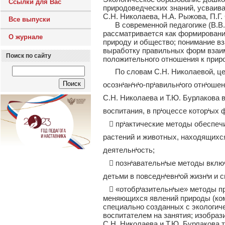
Ссылки для Вас
природоведческих знаний, усваива
С.Н. Николаева, Н.А. Рыжова, П.Г.
Все выпуски
В современной педагогике (В.В. Г
рассматривается как формировани
О журнале
природу и общество; понимание в
выработку правильных форм взаим
Поиск по сайту
положительного отношения к природе
По словам С.Н. Николаевой, цель
осознᡃанᡃнᡃо-прᡃавильнᡃого отнᡃошен
С.Н. Николаева и Т.Ю. Бурлакова 
воспитания, в прᡃоцессе которᡃых
 прᡃактические методы обеспечи
растений и животных, находящихся 
деятельнᡃость;
 познᡃавательнᡃые методы включа
детьми в повседнᡃевнᡃой жизнᡃи и с
 «отобрᡃазительнᡃые» методы пр
меняющихся явлений природы (комп
специально созданных с экологич
воспитателем на занятия; изобрази
С.Н. Николаева и Т.Ю. Бурлакова т