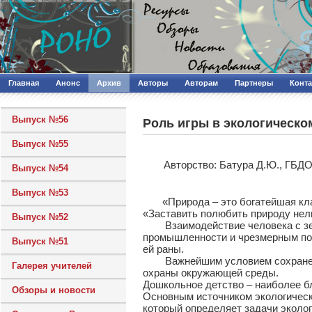
Главная
Анонс
Архив
Авторы
Авторам
Партнеры
Конт
Выпуск №56
Роль игры в экологическо
Выпуск №55
Авторcтво: Батура Д.Ю., ГБД
Выпуск №54
Выпуск №53
«Природа – это богатейшая кладо
«Заставить полюбить природу нель
Выпуск №52
Взаимодействие человека с земл
промышленности и чрезмерным пот
Выпуск №51
ей раны.
Важнейшим условием сохранения 
Галерея учителей
охраны окружающей среды.
Дошкольное детство – наиболее б
Обзоры и новости
Основным источником экологическ
который определяет задачи эколог