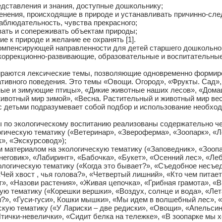
дставления и знания, доступные дошкольнику;
енения, происходящие в природе и устанавливать причинно-сле
аблюдательность, чувства прекрасного;
ать и сопереживать объектам природы;
 к природе и желание ее охранять [1].
нсирующей направленности для детей старшего дошкольного в
 коррекционно-развивающие, образовательные и воспитательные
тся лексические темы, позволяющие одновременно формиров
тивного поведения. Это темы «Овощи. Огород», «Фрукты. Сад»,
ые и зимующие птицы», «Дикие животные наших лесов», «Дома
ивотный мир зимой», «Весна. Растительный и животный мир вес
с детьми подразумевает собой подбор и использование необхо
 экологическому воспитанию реализованы содержательно чер
гическую тематику («Ветеринар», «Звероферма», «Зоопарк», «Л
», «Экскурсовод»);
 материалом на экологическую тематику («Заповедник», «Зоопа
Снеговик», «Лабиринт», «Бабочка», «Букет», «Осенний лес», «Ле
логическую тематику («Когда это бывает?», «Съедобное несъедоб
«Чей хвост , чья голова?», «Четвертый лишний», «Кто чем питаетс
», «Назови растения», «Живая цепочка», «Грибная грамота», «В по
ю тематику («Корешки вершки», «Воздух, солнце и вода», «Лет
?», «Гуси-гуси», Кошки мышки», «Мы идем в волшебный лес», «
кую тематику («У Лариски – две редиски», «Овощи», «Апельсин
ички-невелички», «Сидит белка на тележке», «В зоопарке мы ход