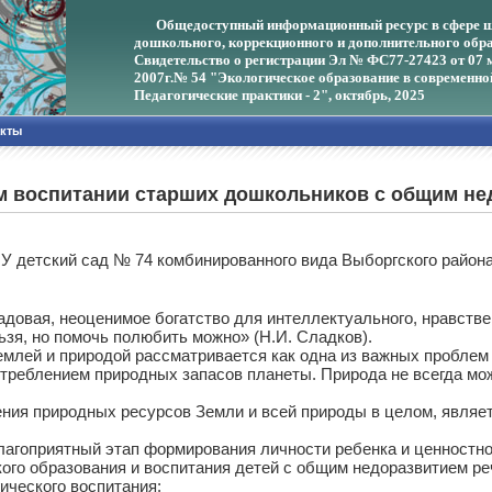
Общедоступный информационный ресурс в сфере ш
дошкольного, коррекционного и дополнительного обра
Свидетельство о регистрации Эл № ФС77-27423 от 07 
2007г.
№ 54 "Экологическое образование в современно
Педагогические практики - 2", октябрь, 2025
акты
м воспитании старших дошкольников с общим не
ОУ детский сад № 74 комбинированного вида Выборгского район
вая, неоценимое богатство для интеллектуального, нравственн
зя, но помочь полюбить можно» (Н.И. Сладков).
ей и природой рассматривается как одна из важных проблем 
реблением природных запасов планеты. Природа не всегда мож
природных ресурсов Земли и всей природы в целом, являетс
лагоприятный этап формирования личности ребенка и ценностно
ого образования и воспитания детей с общим недоразвитием ре
ического воспитания: