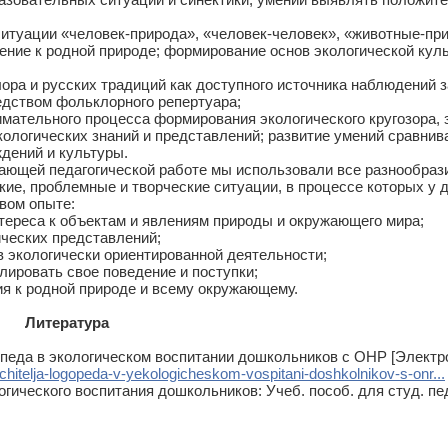
итуации «человек-природа», «человек-человек», «животные-при
ние к родной природе; формирование основ экологической куль
ора и русских традиций как доступного источника наблюдений 
едством фольклорного репертуара;
имательного процесса формирования экологического кругозора, 
ологических знаний и представлений; развитие умений сравнив
дений и культуры.
ей педагогической работе мы использовали все разнообразие
кие, проблемные и творческие ситуации, в процессе которых у
вом опыте:
тереса к объектам и явлениям природы и окружающего мира;
ческих представлений;
в экологически ориентированной деятельности;
ировать свое поведение и поступки;
я к родной природе и всему окружающему.
Литература
опеда в экологическом воспитании дошкольников с ОНР [Электр
chitelja-logopeda-v-yekologicheskom-vospitani-doshkolnikov-s-onr...
ического воспитания дошкольников: Учеб. пособ. для студ. пед. у