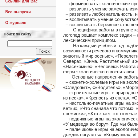
Ссылки для Вас
– формировать экологические пре
– развивать умение замечать изм
Все выпуски
– развивать любознательность, н
– воспитывать умение сочувствов
О журнале
– воспитывать бережное отношение
Специфика работы в группе компе
Поиск по сайту
логопед решает комплекс задач –
лексическим принципом.
На каждый учебный год подбираю
возможности речевого и коммуника
животный мир осенью», «Перелетн
Севера», «Зима. Растительный и ж
«Насекомые», «Человек». Работа 
форм экологического воспитания.
Основные направления работы по
– сюжетно-ролевые игры на эколо
«Следопыт», ««Водитель», «Моряк
– строительные игры с природным
из песка», «Крепость из снега», «
– настольно-печатные игры на эко
ветки», «Что сначала что потом», 
снежинки», «Кто знает тот отвечает
– подвижные игры на экологическу
«У медведя во бору», Где мы были
– пальчиковые игры на экологичес
дождик погулять», «Кормушка», «Пт