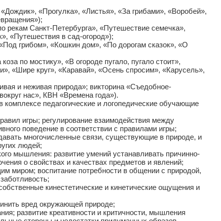
«Дождик», «Прогулка», «Листья», «За грибами», «Воробей»,
евращения»);
о рекам Санкт-Петербурга», «Путешествие семечка»,
», «Путешествия в сад-огород»);
«Под грибом», «Кошкин дом», «По дорогам сказок», «О
коза по мостику», «В огороде пугало, пугало стоит»,
и», «Шире круг», «Каравай», «Осень спросим», «Карусель»,
ивая и неживая природа»; викторина «Съедобное-
округ нас», КВН «Времена года»).
в комплексе педагогические и логопедические обучающие
равил игры; регулирование взаимодействия между
ивного поведение в соответствии с правилами игры;
давать многочисленные связи, существующие в природе, и
ругих людей;
ого мышления: развитие умений устанавливать причинно-
чения о свойствах и качествах предметов и явлений;
им миром; воспитание потребности в общении с природой,
 заботливость;
собственные кинестетические и кинетические ощущения и
чинить вред окружающей природе;
ния; развитие креативности и критичности, мышления
ельные стороны и недостатки придуманных образов