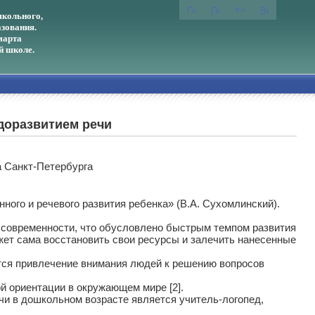
кольного,
зования.
марта
й школе.
доразвитием речи
а Санкт-Петербурга
ого и речевого развития ребенка» (В.А. Сухомлинский).
современности, что обусловлено быстрым темпом развития
ет сама восстановить свои ресурсы и залечить нанесенные
я привлечение внимания людей к решению вопросов
й ориентации в окружающем мире [2].
чи в дошкольном возрасте является учитель-логопед,