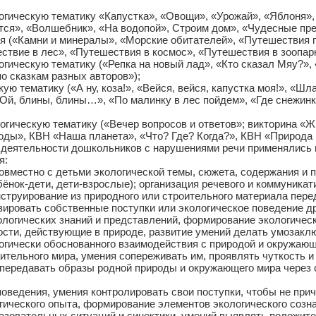
гическую тематику «Капустка», «Овощи», «Урожай», «Яблоня», 
тся», «Волшебник», «На водопой», Строим дом», «Чудесные пр
я («Камни и минералы», «Морские обитателей», «Путешествия п
твие в лес», «Путешествия в космос», «Путешествия в зоопарк
гическую тематику («Репка на новый лад», «Кто сказал Мяу?», 
о сказкам разных авторов»);
ю тематику («А ну, коза!», «Вейся, вейся, капустка моя!», «Шла 
Ой, блины, блины…», «По малинку в лес пойдем», «Где снежинк
гическую тематику («Вечер вопросов и ответов»; викторина «Ж
ды», КВН «Наша планета», «Что? Где? Когда?», КВН «Природа в
й деятельности дошкольников с нарушениями речи применялись 
я:
вместно с детьми экологической темы, сюжета, содержания и п
бёнок-дети, дети-взрослые); организация речевого и коммуникат
струирование из природного или строительного материала пере
озировать собственные поступки или экологическое поведение д
логических знаний и представлений, формирование экологическ
сти, действующие в природе, развитие умений делать умозаклю
огически обоснованного взаимодействия с природой и окружающ
ительного мира, умения сопереживать им, проявлять чуткость и
 передавать образы родной природы и окружающего мира через 
оведения, умения контролировать свои поступки, чтобы не при
ического опыта, формирование элементов экологического созна
азовательных ситуаций и синектики, умений выявлять положит