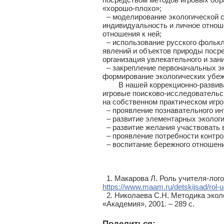
«хорошо-плохо»;
– моделирование экологической с
индивидуальность и личное отноше
отношения к ней;
– использование русского фолькл
явлений и объектов природы поср
организация увлекательного и зан
– закрепление первоначальных эк
формирование экологических убеж
В нашей коррекционно-развивающ
игровые поисково-исследовательс
на собственном практическом игро
– проявление познавательного ин
– развитие элементарных экологи
– развитие желания участвовать 
– проявление потребности контрол
– воспитание бережного отношени
1. Макарова Л. Роль учителя-лог
https://www.maam.ru/detskijsad/rol-u
2. Николаева С.Н. Методика эколог
«Академия», 2001. – 289 с.
Поделиться: