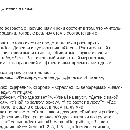
дственные связи;
озраста с нарушениями речи состоит в том, что учитель-
 задачи, которые реализуются в соответствии с
ать экологические представления и расширять
 «Лес. Деревья и кустарники», «Осень. Растительный и
шние животные и птицы», «Животные жарких стран и
ной», «Лето. Растительный и животный мир летом»,
димых направлений и эффективных приемов, методов и
ез игровую деятельность:
есник», «Фермер», «Садовод», «Дачник», «Пикник»,
рк», «Деревня», «Город», «Корабль», «Звероферма», «Замок
бедь», «Птица»);
ное», «Кто где живет?», «Узнай на вкус», «Детки с какой
я», «Узнай по запаху, вкусу», «Что растет в лесу?», «Где
ле, в саду, в огороде, в лесу, на лугу»);
ает не летает», «Солнышко и дождик», «Рыбаки и рыбки»,
Деревья» «Превращения», «Ходят капельки по кругу»);
», «Осень», «Листья», «Пчела», «По грибы», «Вышел
или», «Хозяйка», «1, 2, 3, 4, 5…», «Листик с осинки»,