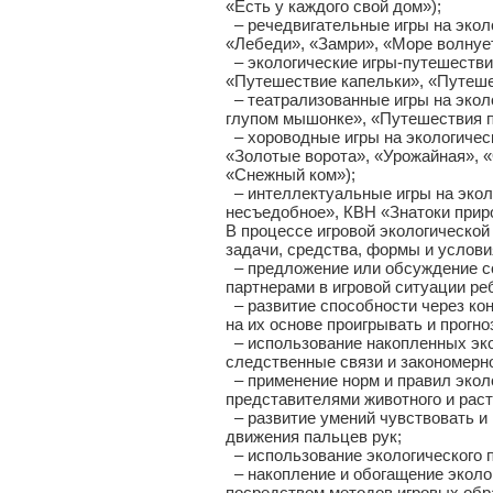
«Есть у каждого свой дом»);
– речедвигательные игры на эколо
«Лебеди», «Замри», «Море волнуе
– экологические игры-путешестви
«Путешествие капельки», «Путешес
– театрализованные игры на эколо
глупом мышонке», «Путешествия п
– хороводные игры на экологическу
«Золотые ворота», «Урожайная», «
«Снежный ком»);
– интеллектуальные игры на эколо
несъедобное», КВН «Знатоки приро
В процессе игровой экологическо
задачи, средства, формы и услови
– предложение или обсуждение со
партнерами в игровой ситуации ре
– развитие способности через кон
на их основе проигрывать и прогн
– использование накопленных эко
следственные связи и закономерно
– применение норм и правил экол
представителями животного и раст
– развитие умений чувствовать и
движения пальцев рук;
– использование экологического п
– накопление и обогащение эколог
посредством методов игровых обр