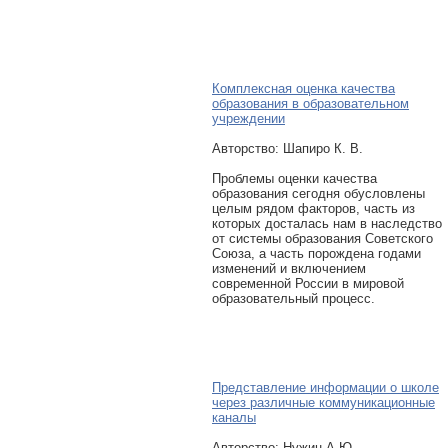
Комплексная оценка качества
образования в образовательном
учреждении
Авторcтво: Шапиро К. В.
Проблемы оценки качества
образования сегодня обусловлены
целым рядом факторов, часть из
которых досталась нам в наследство
от системы образования Советского
Союза, а часть порождена годами
изменений и включением
современной России в мировой
образовательный процесс.
Представление информации о школе
через различные коммуникационные
каналы
Авторcтво: Нужин А.Ю.