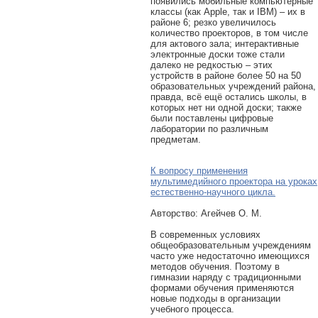
появились мобильные компьютерные
классы (как Apple, так и IBM) – их в
районе 6; резко увеличилось
количество проекторов, в том числе
для актового зала; интерактивные
электронные доски тоже стали
далеко не редкостью – этих
устройств в районе более 50 на 50
образовательных учреждений района,
правда, всё ещё остались школы, в
которых нет ни одной доски; также
были поставлены цифровые
лаборатории по различным
предметам.
К вопросу применения
мультимедийного проектора на уроках
естественно-научного цикла.
Авторcтво: Агейчев О. М.
В современных условиях
общеобразовательным учреждениям
часто уже недостаточно имеющихся
методов обучения. Поэтому в
гимназии наряду с традиционными
формами обучения применяются
новые подходы в организации
учебного процесса.