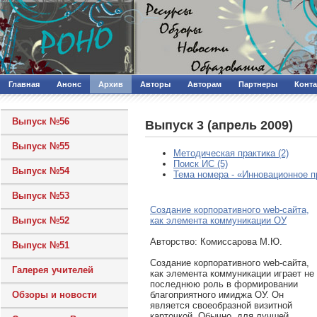
Главная
Анонс
Архив
Авторы
Авторам
Партнеры
Конт
Выпуск №56
Выпуск 3 (апрель 2009)
Выпуск №55
Методическая практика (2)
Поиск ИС (5)
Выпуск №54
Тема номера - «Инновационное п
Выпуск №53
Создание корпоративного web-сайта,
как элемента коммуникации ОУ
Выпуск №52
Авторcтво: Комиссарова М.Ю.
Выпуск №51
Создание корпоративного web-сайта,
Галерея учителей
как элемента коммуникации играет не
последнюю роль в формировании
благоприятного имиджа ОУ. Он
Обзоры и новости
является своеобразной визитной
карточкой. Обычно, для лучшей