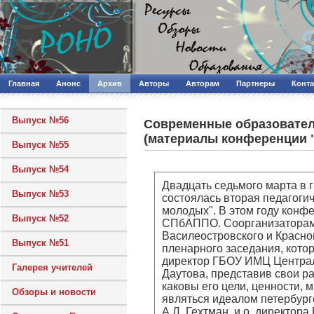
Главная
Анонс
Архив
Авторы
Авторам
Партнеры
Конт
Выпуск №56
Современные образовател
(материалы конференции 
Выпуск №55
Выпуск №54
Двадцать седьмого марта в 
Выпуск №53
состоялась вторая педагоги
молодых". В этом году конфе
Выпуск №52
СПбАППО. Соорганизаторам
Василеостровского и Красно
Выпуск №51
пленарного заседания, кото
директор ГБОУ ИМЦ Централь
Галерея учителей
Даутова, представив свои р
каковы его цели, ценности, 
Обзоры и новости
являться идеалом петербург
А.Л. Гехтман, и.о. директор