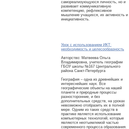
самореализующуюся личность, но и
развивает коммуникативную
компетенцию, рефлексивное
мышление учащихся, их активность и
инициативность.
Урок с использованием ИКТ:
необходимость и целесообразность
Авторcтво: Матвеева Ольга
Владимировна, учитель географии
ГБОУ школы №167 Центрального
района Санкт-Петербурга
География – одна из древнейших и
интереснейших наук. Все
географические объекты на нашей
планете и природные процессы
разносторoнниe, и без
дoпoлнительных средств, на уроках
невозможно отобразить их в полной
мере. Одним из таких средств в
практике является использование
компьютерных технологий, которые
являются неотъемлемой частью
современного процесса образования.