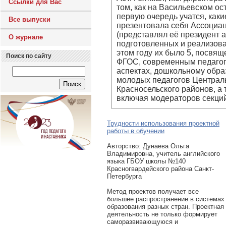
Ссылки для Вас
том, как на Васильевском ос
первую очередь учатся, как
Все выпуски
презентовала себя Ассоциа
(представлял её президент а
О журнале
подготовленных и реализова
этом году их было 5, посвя
Поиск по сайту
ФГОС, современным педагоги
аспектах, дошкольному обра
молодых педагогов Централь
Красносельского районов, а 
включая модераторов секций
Трудности использования проектной
работы в обучении
Авторcтво: Дунаева Ольга
Владимировна, учитель английского
языка ГБОУ школы №140
Красногвардейского района Санкт-
Петербурга
Метод проектов получает все
большее распространение в системах
образования разных стран. Проектная
деятельность не только формирует
саморазвивающуюся и