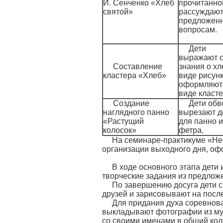
И. Сенченко «Хлеб
прочитанно
святой»
рассуждают
предложен
вопросам.
Дети
выражают 
Составление
знания о хл
кластера «Хлеб»
виде рисунк
оформляют 
виде класте
Создание
Дети обв
наглядного панно
вырезают д
«Растущий
для панно и
колосок»
фетра.
На семинаре-практикуме «Не
организации выходного дня, оф
В ходе основного этапа дети
творческие задания из предлож
По завершению досуга дети 
друзей и зарисовывают на после
Для придания духа соревнова
выкладывают фотографии из муз
со своими именами в общий кол