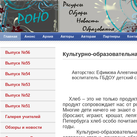
Главная
Анонс
Архив
Авторы
Авторам
Партнеры
Конт
Выпуск №56
Культурно-образовательна
Выпуск №55
Авторcтво: Ефимова Алевтина
Выпуск №54
воспитатель ГБДОУ детский с
Выпуск №53
Выпуск №52
Хлеб – это не только продукт
продукт сопровождает нас от р
Выпуск №51
Многие дети ничего не знают о
(бросают, играют, крошат, ле
Галерея учителей
Петербурга хлеб особо почитае
годы.
Обзоры и новости
Культурно-образовательная 