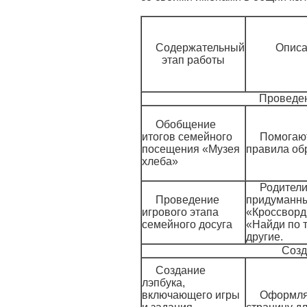
Содержательный
Описа
этап работы
Проведен
Обобщение
итогов семейного
Помогаю
посещения «Музея
правила об
хлеба»
Родители
Проведение
придуманны
игрового этапа
«Кроссворд
семейного досуга
«Найди по т
другие.
Созд
Создание
лэпбука,
включающего игры
Оформля