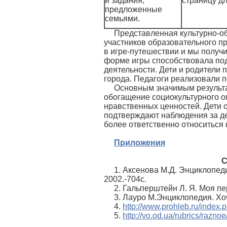
и задания,
страницу дл
предложенные
семьями.
Представленная культурно-об
участников образовательного п
в игре-путешествии и мы получ
форме игры способствовала под
деятельности. Дети и родители
города. Педагоги реализовали 
Основным значимым результа
обогащение социокультурного о
нравственных ценностей. Дети 
подтверждают наблюдения за де
более ответственно относиться к
Приложения
С
1. Аксенова М.Д. Энциклопеди
2002.-704с.
2. Гальперштейн Л. Я. Моя пе
3. Лауро М.Энциклопедия. Хоч
4.
http://www.prohleb.ru/index
5.
http://vo.od.ua/rubrics/razno