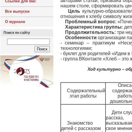
авторами статьи, призвана обр
Ссылки для Вас
нашем столе, сформировать цен
Цель
культурно-образовате
Все выпуски
отношения к хлебу символу жизн
Проблемный вопрос
: «Поче
О журнале
Характеристика группы
: де
Продолжительность:
три не
Поиск по сайту
Особенности
организации па
- семинар – практикум «Нес
технологиями;
- буклет для родителей «Идем в
- группа ВКонтакте «Хлеб – это
Ход культурно – об
Описа
Содержательный
содержа
этап работы
работ
дошкольн
Дети сл
рассказ,
Знакомство
высказыва
детей с рассказом
свое мнени