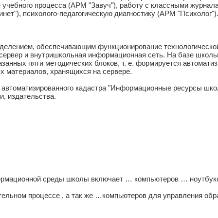
учебного процесса (АРМ "Завуч"), работу с классными журнала
ет"), психолого-педагогическую диагностику (АРМ "Психолог")
делением, обеспечивающим функционирование технологической
сервер и внутришкольная информационная сеть. На базе школьн
занных пяти методических блоков, т. е. формируется автомати
х материалов, хранящихся на сервере.
е автоматизированного кадастра "Информационные ресурсы шко
и, издательства.
ормационной среды школы включает … компьютеров … ноутбуко
тельном процессе , а так же …компьютеров для управления об