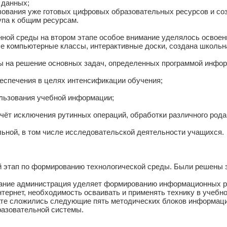
 данных;
ования уже готовых цифровых образовательных ресурсов и со
па к общим ресурсам.
ной среды на втором этапе особое внимание уделялось освое
 компьютерные классы, интерактивные доски, создана школьн
ы на решение основных задач, определенных программой инфор
беспечения в целях интенсификации обучения;
льзования учебной информации;
счёт исключения рутинных операций, обработки различного род
ьной, в том числе исследовательской деятельности учащихся.
й этап по формированию технологической среды. Были решены 
ание администрация уделяет формированию информационных ре
нтернет, необходимость осваивать и применять технику в учебн
тате сложились следующие пять методических блоков информа
разовательной системы.