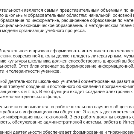
еятельности является самым представительным объемным по и
о школьным образовательным областям: начальной, основной и
образование по информатике, расширенное образование по мате
 социально-экономическое образование. В методическом плане 
модели организации учебного процесса.
ой деятельности призван сформировать интеллигентного челове
скник современной школы должен владеть литературным, муз
ию культуры школьника должен способствовать широкий выбор 
ьностей. Этот блок отвечает за формирование информационной,
ти и толерантности учеников.
ой деятельности школьных учителей ориентирован на развитие 
ия требует создания и постоянного обновления программно-м
анционных и т. п.). В его функции входит создание электронны
раммно-методического фонда.
тельности основывается на работе школьного научного обществ
и работы в информационном обществе. Эта цель достигается за
ых информационных технологий. В его работу должны входить 
ность, обслуживание административной системы, работа в Инте
венной деятельности обеспечивает формирование и тиражирован