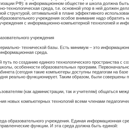
тизации РФ): в информационном обществе и школа должна быт
о-технологическая среда, т.е. основной упор в ней должен де
емой структурой, оптимальной в плане эффективного использова
образовательного учреждения особое внимание надо обратить н
 учреждения с информационно-компьютерной технологией и ин
разовательного учреждения
риально- технической базы. Есть минимум – это информационны
 информационная среда.
 путь по созданию единого технологического пространства с с
школы, особенности образовательных программ. Первоначальн
абинета (сегодня такие компьютеры доступны педагогам на базе
одня реально функционирует. Таким образом, были совершены п
зователям (как администрации, так и учителям) общаться межд
ния новых компьютерных технологий всеми членами педагогичес
еда образовательного учреждения. Единая информационная сре
 управленческие функции. И эта среда должна быть единой: