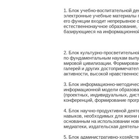
1. Блок учебно-воспитательной д
электронные учебные материалы п
его функции входит непрерывное 
естественнонаучное образование,
базирующиеся на информационной 
2. Блок культурно-просветительн
по фундаментальным наукам выпу
мировой цивилизации. Формирован
галерей и других достопримечател
активности, высокой нравственнос
3. Блок информационно-методическ
информационной модели образован
(проектных, индивидуальных, дист
конференций, формирование прог
4. Блок научно-продуктивной дея
навыков, необходимых для жизни 
основанным на использовании нов
медиатеки, издательская деятель
5. Блок административно-хозяйст