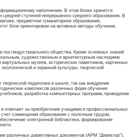
нформационному наполнению. В этом блоке хранятся
 средней ступеней непрерывного среднего образования. В
матике, предметное гуманитарное образование,
этот блок ориентирован на активные методы обучения,
ка постиндустриального общества. Кроме основных знаний
ыкальным, художественным и архитектурным наследием
виртуальных музеев, исторических памятников, картинных
 экологической и экранной культуры, творческой
творческой педагогики в школе, так как внедрение
етодических комплексов различных форм обучения
х учебников, разработка компьютерных программ, проведение
а и отвечает за приобретение учащимися профессиональных
 счет совмещения образования с полезным трудом,
обеспечение электронной библиотеки, формирование
рнете.
ие различных директивных документов (АРМ "Директор"),