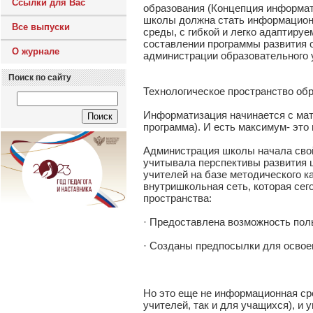
Ссылки для Вас
образования (Концепция информа
школы должна стать информационн
Все выпуски
среды, с гибкой и легко адаптиру
составлении программы развития 
О журнале
администрации образовательного
Поиск по сайту
Технологическое пространство об
Информатизация начинается с мате
программа). И есть максимум- это
Администрация школы начала свой
учитывала перспективы развития 
учителей на базе методического к
внутришкольная сеть, которая сег
пространства:
· Предоставлена возможность поль
· Созданы предпосылки для освое
Но это еще не информационная ср
учителей, так и для учащихся), и