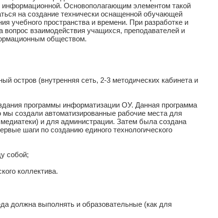
ь информационной. Основополагающим элементом такой
латься на создание технически оснащенной обучающей
ния учебного пространства и времени. При разработке и
а вопрос взаимодействия учащихся, преподавателей и
формационным обществом.
й остров (внутренняя сеть, 2-3 методических кабинета и
оздания программы информатизации ОУ. Данная программа
о мы создали автоматизированные рабочие места для
 медиатеки) и для администрации. Затем была создана
ервые шаги по созданию единого технологического
у собой;
кого коллектива.
да должна выполнять и образовательные (как для