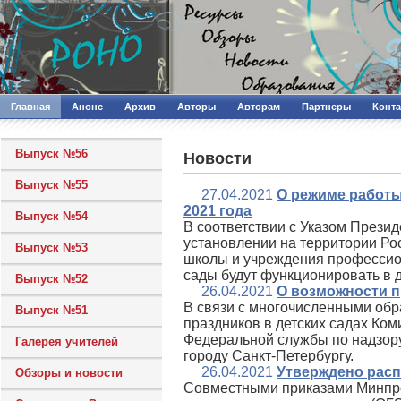
Главная
Анонс
Архив
Авторы
Авторам
Партнеры
Конт
Выпуск №56
Новости
Выпуск №55
27.04.2021
О режиме работы
2021 года
Выпуск №54
В соответствии с Указом Прези
установлении на территории Рос
Выпуск №53
школы и учреждения профессиона
сады будут функционировать в 
Выпуск №52
26.04.2021
О возможности п
В связи с многочисленными об
Выпуск №51
праздников в детских садах Ко
Федеральной службы по надзору
Галерея учителей
городу Санкт-Петербургу.
26.04.2021
Утверждено расп
Обзоры и новости
Совместными приказами Минпр