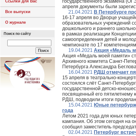
государственного экзамена (ОГЭ
Ссылки для Вас
апреля документы были зареги
Все выпуски
21.04.2021
В Петербурге про
16-17 апреля во Дворце учащей
О журнале
образовательных учреждений со
дошкольного и раннего школьно
в рамках реализации Концепци
Поиск по сайту
самоопределения детей и молод
чемпионате по 17 компетенциям
19.04.2021
Акция «Медаль м
Акция «Медаль моей памяти» ст
Архивного комитета Санкт-Пете
Петербурга Александра Беглова
16.04.2021
РДШ отмечает п
15 апреля в театрально-концер
состоялся слёт Санкт-Петербур
государственной детско-юношес
посвященный его пятилетнему ю
РДШ, подводили итоги проделан
15.04.2021
Юные петербуржц
года
Летом 2021 года для юных пете
кампания. Об этом сегодня на о
сообщил заместитель председа
02.04.2021
Петербург встре