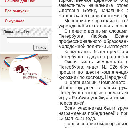
торжественная церемония отк
Ссылки для Вас
заместитель начальника отд
Светлана Белик, начальник 
Все выпуски
Чалганская и представители об
Мероприятие проходило с со
О журнале
учреждений и всех санитарно-э
С приветственными словами 
Поиск по сайту
Петербурга Любовь Еселе
профессионального образован
молодежной политики Златоусто
Конкурсанты были представ
Петербурга, в двух возрастных ка
Очная часть чемпионата 
Петербурга, лицея № 226 Фру
прошли по шести компетенц
художник по костюму, Народный 
В организации Чемпионата 
«Наше будущее в наших рука
Петербурга, которые предлагал
игру «Разбуди умейку» и юные
персонажей.
Всем участникам были вруч
награждения победителей и пр
12 мая 2021 года.
Соревнования были организ