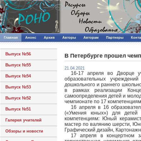
Главная
Анонс
Архив
Авторы
Авторам
Партнеры
Конт
Выпуск №56
В Петербурге прошел чемпи
Выпуск №55
21.04.2021
16-17 апреля во Дворце у
Выпуск №54
образовательных учреждений
дошкольного и раннего школьн
Выпуск №53
в рамках реализации Конце
самоопределения детей и молод
Выпуск №52
чемпионате по 17 компетенциям
16 апреля в 16 образовател
Выпуск №51
(«Умения юных») для детей 
компетенциям: Юный керамист
Галерея учителей
мастер по валянию шерсти, Юны
Графический дизайн, Картонажн
Обзоры и новости
17 апреля в концертном з