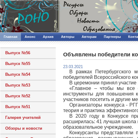
Главная
Анонс
Архив
Авторы
Авторам
Партнеры
Конт
Выпуск №56
Объявлены победители ко
Выпуск №55
23.03.2021
В рамках Петербургского м
Выпуск №54
победителей Всероссийского ко
В церемонии принял участие 
Выпуск №53
«Главное – чтобы мы все с
инструменты для повышения ка
Выпуск №52
участников посетить и другие м
Организаторы конкурса - РГ
Выпуск №51
теория и практика эффективног
В 2020 году в Конкурсе пр
Галерея учителей
расширилась: 41 лучшая школа п
образовательное учреждение.
Обзоры и новости
Конкурсанты представляли 