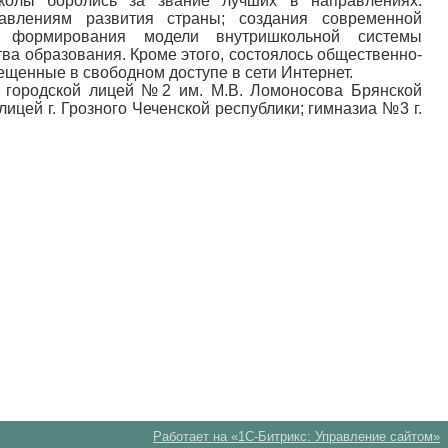
колы боролись за звание лучших в направлениях:
авлениям развития страны; создания современной
 формирования модели внутришкольной системы
ва образования. Кроме этого, состоялось общественно-
щенные в свободном доступе в сети Интернет.
; городской лицей №2 им. М.В. Ломоносова Брянской
цей г. Грозного Чеченской республики; гимназиа №3 г.
Работает на «1С-Битрикс: Управление сайтом»