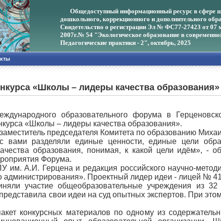
Общедоступный информационный ресурс в сфере ш
дошкольного, коррекционного и дополнительного обра
Свидетельство о регистрации Эл № ФС77-27423 от 07 
2007г.
№ 54 "Экологическое образование в современно
Педагогические практики - 2", октябрь, 2025
акты
нкурса «Школы – лидеры качества образования»
еждународного образовательного форума в Герценовск
нкурса «Школы – лидеры качества образования».
заместитель председателя Комитета по образованию Михаи
 вами разделяли единые ценности, единые цели образ
чества образования, понимая, к какой цели идём», - о
ероприятия Форума.
ПУ им. А.И. Герцена и редакция российского научно-метод
о администрирования». Проектный лидер идеи - лицей № 4
иняли участие общеобразовательные учреждения из 32 
редставила свои идеи на суд опытных экспертов. При этом
пакет конкурсных материалов по одному из содержатель