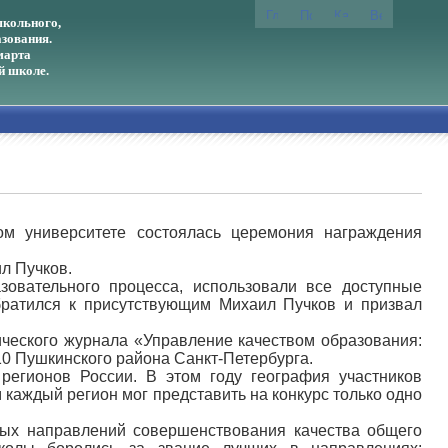
кольного,
зования.
марта
й школе.
ом университете состоялась церемония награждения
л Пучков.
овательного процесса, использовали все доступные
братился к присутствующим Михаил Пучков и призвал
ического журнала «Управление качеством образования:
10 Пушкинского района Санкт-Петербурга.
регионов России. В этом году география участников
 каждый регион мог представить на конкурс только одно
ных направлений совершенствования качества общего