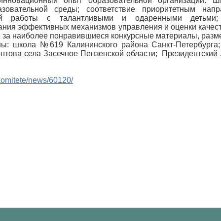
инновационный опыт образовательной организации. Ш
зовательной среды; соответствие приоритетным напр
ной работы с талантливыми и одаренными детьми;
ания эффективных механизмов управления и оценки качест
за наиболее понравившиеся конкурсные материалы, разме
ны: школа №619 Калининского района Санкт-Петербурга
нтова села Засечное Пензенской области; Президентский ли
o-komitete/news/60120/