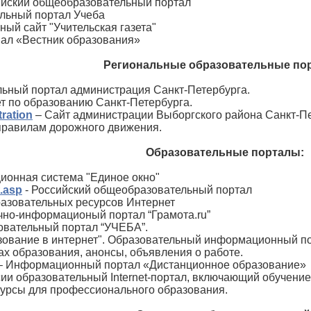
ийский общеобразовательный портал
льный портал Учеба
ый сайт "Учительская газета"
ал «Вестник образования»
Региональные образовательные по
ьный портал администрация Санкт-Петербурга.
т по образованию Санкт-Петербурга.
tration
– Сайт администрации Выборгского района Санкт-Пе
правилам дорожного движения.
Образовательные порталы:
онная система "Единое окно"
.
asp
- Российский общеобразовательный портал
разовательных ресурсов Интернет
но-информационый портал “Грамота.ru”
овательный портал “УЧЕБА”.
зование в интернет". Образовательный информационный пор
х образования, анонсы, объявления о работе.
 Информационный портал «Дистанционное образование»
ии образовательный Internet-портал, включающий обучение
 курсы для профессионального образования.