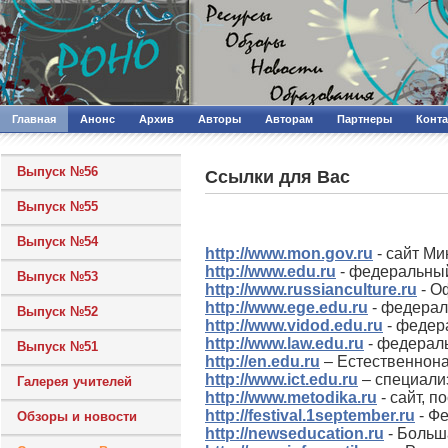
Главная
Анонс
Архив
Авторы
Авторам
Партнеры
Конт
Выпуск №56
Ссылки для Вас
Выпуск №55
Выпуск №54
http://
www
.mon.gov.ru
- сайт Ми
http://www.edu.ru
- федеральный
Выпуск №53
http://www.russianculture.ru
- О
http://www.ege.edu.ru
- федерал
Выпуск №52
http://www.vidod.edu.ru
- федер
http://www.law.edu.ru
- федерал
Выпуск №51
http://en.edu.ru
– Естественнон
http://www.ict.edu.ru
– специали
Галерея учителей
http://www.metodika.ru
- сайт, 
http://festival.1september.ru
- Фе
Обзоры и новости
http://newseducation.ru
- Больш