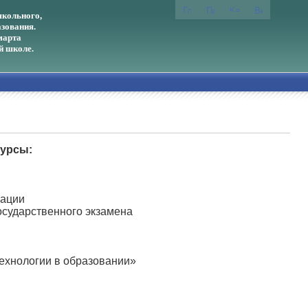
кольного,
зования.
марта
й школе.
урсы:
рации
сударственного экзамена
хнологии в образовании»