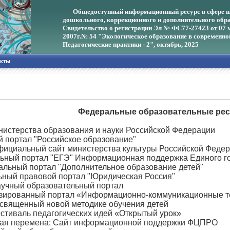
Общедоступный информационный ресурс в сфере ш
дошкольного, коррекционного и дополнительного обра
Свидетельство о регистрации Эл № ФС77-27423 от 07 
2007г.
№ 54 "Экологическое образование в современно
Педагогические практики - 2", октябрь, 2025
акты
Федеральные образовательные рес
нистерства образования и науки Российской Федерации
 портал "Российское образование"
фициальный сайт министерства культуры Российской Феде
ьный портал "ЕГЭ" Информационная поддержка Единого го
альный портал "Дополнительное образование детей"
ьный правовой портал "Юридическая Россия"
аучный образовательный портал
зированный портал «Информационно-коммуникационные те
посвященный новой методике обучения детей
стиваль педагогических идей «Открытый урок»
ая перемена: Сайт информационной поддержки ФЦПРО