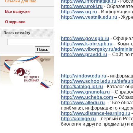
http://www.informatika.ru
- Росс
Ссылки для Вас
http://www.uroki.ru
- Образовате
Все выпуски
http://www.ug.ru
- Информационн
http
://
www
.
vestnik
.
edu
.
ru
- Журн
О журнале
Поиск по сайту
http://www.gov.spb.ru
- Официал
http://www.k-obr.spb.ru
– Комите
http://www.viborgsky.ru/adminis
http://www.pravdd.ru
– Сайт по 
http
://
window
.
edu
.
ru
-
информаци
http
://
www
.
school
.
edu
.
ru
/
default
http
://
katalog
.
iot
.
ru
- Каталог об
http://www.gramota.ru
– Cправоч
http://www.ucheba.com
– Образ
http://www.alledu.ru
– "Всё обра
приёмная, информация о лидера
http://www.distance-learning.ru
–
http://college.ru
– первый в Росс
биология и другие предметы) и