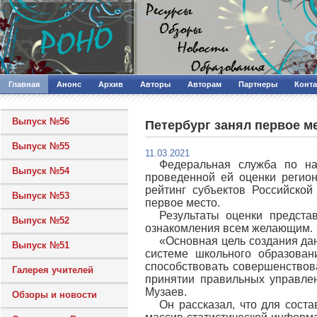
Главная
Анонс
Архив
Авторы
Авторам
Партнеры
Конт
Выпуск №56
Петербург занял первое м
Выпуск №55
11.03.2021
Федеральная служба по на
Выпуск №54
проведенной ей оценки регион
рейтинг субъектов Российско
Выпуск №53
первое место.
Результаты оценки предст
Выпуск №52
ознакомления всем желающим.
«Основная цель создания да
Выпуск №51
системе школьного образован
способствовать совершенствов
Галерея учителей
принятии правильных управлен
Музаев.
Обзоры и новости
Он рассказал, что для сост