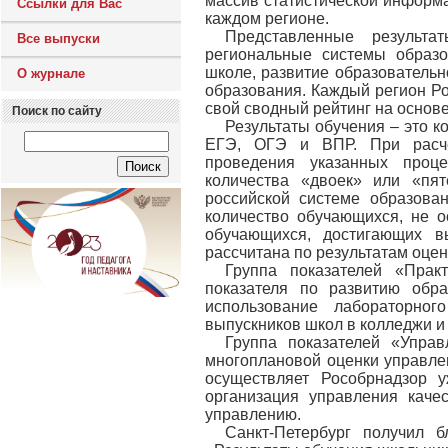
массив статистической информ
Ссылки для Вас
каждом регионе.
Представленные результа
Все выпуски
региональные системы образ
школе, развитие образователь
О журнале
образования. Каждый регион Ро
свой сводный рейтинг на основе
Поиск по сайту
Результаты обучения – это к
ЕГЭ, ОГЭ и ВПР. При расче
проведения указанных проц
количества «двоек» или «пя
российской системе образова
количество обучающихся, не 
обучающихся, достигающих в
рассчитана по результатам оцен
Группа показателей «Прак
показателя по развитию обр
использование лабораторно
выпускников школ в колледжи и 
Группа показателей «Управ
многоплановой оценки управле
осуществляет Рособрнадзор 
организация управления каче
управлению.
Санкт-Петербург получил 