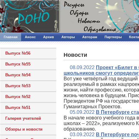
Главная
Анонс
Архив
Авторы
Авторам
Партнеры
Конт
Выпуск №56
Новости
Выпуск №55
08.09.2022
Проект «Билет в
школьников смогут определи
Выпуск №54
Вот уже четвёртый год ведущий
реализуемый в рамках нацпроек
Выпуск №53
жизни, найти профессию, котора
жизнь человека в будущем. При
Выпуск №52
Президентом РФ на государств
Гуманитарных Проектов.
Выпуск №51
05.09.2022
В Петербурге ст
В начале нового учебного года 
Галерея учителей
школах – 2022», реализуемого 
образованию.
Обзоры и новости
03.09.2022
В Петербурге по