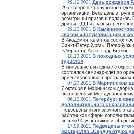
29.10.2021
День рождения Р
29 октября петербургское отде
организации. Весь день в груп
розыгрыши призов и подарков. 
друзья РДШ из разных регионов
29.10.2021
В Каменноостро
знаком «За гуманизацию шко
В Академии талантов состоялос
Санкт‑Петербурга». Петербуржц
губернатор Александр Беглов.
18.10.2021
В походных усло
туристов
В минувшие выходные в окрест
состоялся семинар-слет по ори
ориентированию в программах т
07.10.2021
В Мариинском дв
7 октября в Мариинском дворце
посвященный Международному 
06.10.2021
Петербург в фин
дополнительного образован
Подведены итоги заочного этап
работников сферы дополнительн
вышли 90 участников из 45 рег
17.09.2021
Подведены итоги
мастерства «Сердце отдаю д