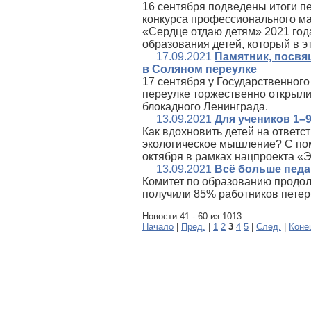
16 сентября подведены итоги пе
конкурса профессионального м
«Сердце отдаю детям» 2021 год
образования детей, который в эт
17.09.2021
Памятник, посвя
в Соляном переулке
17 сентября у Государственног
переулке торжественно открыли
блокадного Ленинграда.
13.09.2021
Для учеников 1–
Как вдохновить детей на ответ
экологическое мышление? С пом
октября в рамках нацпроекта «
13.09.2021
Всё больше пед
Комитет по образованию продол
получили 85% работников петер
Новости 41 - 60 из 1013
Начало
|
Пред.
|
1
2
3
4
5
|
След.
|
Коне