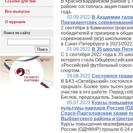
В Красногвардейском районе у
Ссылки для Вас
районе состоялась акция памят
Все выпуски
года.
02.09.2022
В Академии тала
О журнале
Президентских соревнований
2 сентября в Каменноостровск
победителей и призеров в обще
Поиск по сайту
соревнований (игр) школьников
в Санкт‑Петербурге в 2021/2022
01.09.2022
В 35 школах Пет
С 1 сентября 2022 года в 35 шк
которого стала Общероссийска
«Российский футбольный союз».
спортом.
29.08.2022
Состоялся тради
В БКЗ «Октябрьский» состоялся
прорыв!». Более трех тысяч ру
участие в его работе. Перед с
Беглов, председатель Законода
05.07.2022
Курсы повышени
культуры народов России (О
Спасо-Парголовском храме п
Выборгского района и Центр
Курсы повышения квалификации
России (ОДНКНР) прошли 6-24 