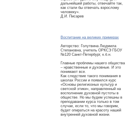
дальнейшей работы, отвечайте так,
как стали бы отвечать взрослому
человеку».
Д.И. Писарев
Воспитание на великих примерах
Авторcтво: Голутвина Людмила
Степановна, учитель ОРКСЭ ГБОУ
№120 Санкт-Петербург, к.б.н.
Главные проблемы нашего общества
– нравственные и духовные. И это
понимают все.
Как следствие такого понимания в
школах России и появился курс
«Основы религиозных культур и
светской этики», направленный на
восполнение духовной пустоты в
обществе. Но мы будем успешны в
преподавании курса только в том
случае, если то, что мы говорим,
будет опираться на красоту нашей
внутренней духовной жизни.