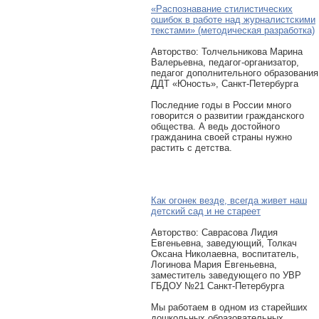
«Распознавание стилистических
ошибок в работе над журналистскими
текстами» (методическая разработка)
Авторcтво: Толчельникова Марина
Валерьевна, педагог-организатор,
педагог дополнительного образования
ДДТ «Юность», Санкт-Петербурга
Последние годы в России много
говорится о развитии гражданского
общества. А ведь достойного
гражданина своей страны нужно
растить с детства.
Как огонек везде, всегда живет наш
детский сад и не стареет
Авторcтво: Саврасова Лидия
Евгеньевна, заведующий, Толкач
Оксана Николаевна, воспитатель,
Логинова Мария Евгеньевна,
заместитель заведующего по УВР
ГБДОУ №21 Санкт-Петербурга
Мы работаем в одном из старейших
дошкольных образовательных