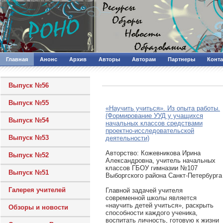
Главная
Анонс
Архив
Авторы
Авторам
Партнеры
Конт
Выпуск №56
Выпуск №55
«Научить учиться». Из опыта работы.
(Формирование УУД у учащихся
Выпуск №54
начальных классов средствами
проектно-исследовательской
Выпуск №53
деятельности)
Авторcтво: Кожевникова Ирина
Выпуск №52
Александровна, учитель начальных
классов ГБОУ гимназии №107
Выпуск №51
Выборгского района Санкт-Петербурга
Галерея учителей
Главной задачей учителя
современной школы является
«научить детей учиться», раскрыть
Обзоры и новости
способности каждого ученика,
воспитать личность, готовую к жизни