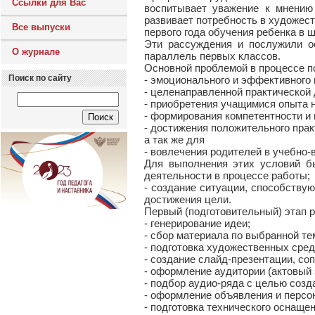
Ссылки для Вас
воспитывает уважение к мнению 
развивает потребность в художест
Все выпуски
первого года обучения ребенка в 
Эти рассуждения и послужили ос
О журнале
параллель первых классов.
Основной проблемой в процессе по
Поиск по сайту
- эмоционального и эффективного 
- целенаправленной практической 
- приобретения учащимися опыта 
- формирования компетентности и 
- достижения положительного практ
а так же для
- вовлечения родителей в учебно-
Для выполнения этих условий бы
деятельности в процессе работы;
- создание ситуации, способству
достижения цели.
Первый (подготовительный) этап 
- генерирование идеи;
- сбор материала по выбранной те
- подготовка художественных сре
- создание слайд-презентации, с
- оформление аудитории (актовый 
- подбор аудио-ряда с целью соз
- оформление объявления и персо
- подготовка технического оснащен