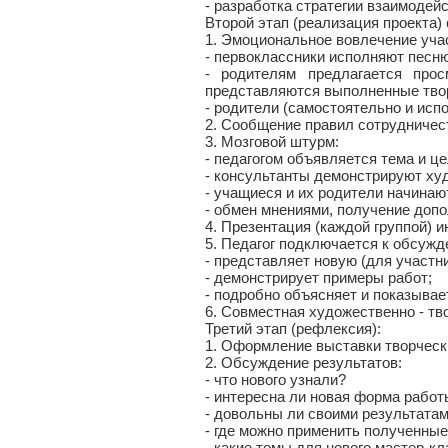
- разработка стратегии взаимодейс
Второй этап (реализация проекта
1. Эмоциональное вовлечение уча
- первоклассники исполняют песню
- родителям предлагается про
представляются выполненные твор
- родители (самостоятельно и испо
2. Сообщение правил сотрудничес
3. Мозговой штурм:
- педагогом объявляется тема и це
- консультанты демонстрируют ху
- учащиеся и их родители начинают
- обмен мнениями, получение доп
4. Презентация (каждой группой) 
5. Педагог подключается к обсуж
- представляет новую (для участн
- демонстрирует примеры работ;
- подробно объясняет и показыва
6. Совместная художественно - тв
Третий этап (рефлексия):
1. Оформление выставки творческ
2. Обсуждение результатов:
- что нового узнали?
- интересна ли новая форма работ
- довольны ли своими результата
- где можно применить полученные
- какие темы для нового мастер-к