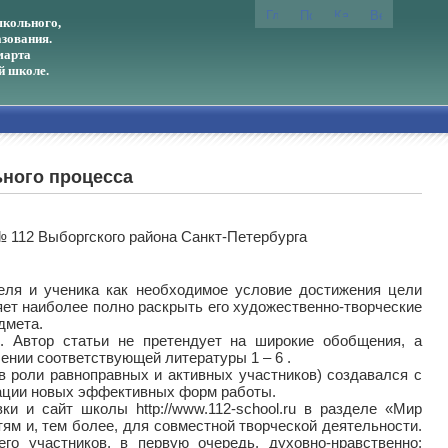
кольного,
зования.
марта
й школе.
ьного процесса
 112 Выборгского района Санкт-Петербурга
теля и ученика как необходимое условие достижения цели
ет наиболее полно раскрыть его художественно-творческие
дмета.
. Автор статьи не претендует на широкие обобщения, а
чении соответствующей литературы 1 – 6 .
 в роли равноправных и активных участников) создавался с
бации новых эффективных форм работы.
и и сайт школы http://www.112-school.ru в разделе «Мир
етям и, тем более, для совместной творческой деятельности.
го участников, в первую очередь, духовно-нравственно;