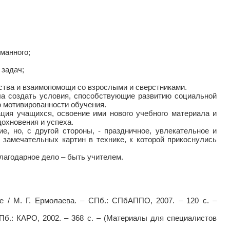
манного;
 задач;
ства и взаимопомощи со взрослыми и сверстниками.
ла создать условия, способствующие развитию социальной
ю мотивированности обучения.
ация учащихся, освоение ими нового учебного материала и
дохновения и успеха.
е, но, с другой стороны, - праздничное, увлекательное и
 замечательных картин в технике, к которой прикоснулись
лагодарное дело – быть учителем.
ие / М. Г. Ермолаева. – СПб.: СПбАППО, 2007. – 120 с. –
Пб.: КАРО, 2002. – 368 с. – (Материалы для специалистов