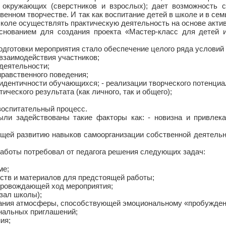
окружающих (сверстников и взрослых); дает возможность со
венном творчестве. И так как воспитание детей в школе и в сем
школе осуществлять практическую деятельность на основе актив
нованием для создания проекта «Мастер-класс для детей и
дготовки мероприятия стало обеспечение целого ряда условий 
взаимодействия участников;
деятельности;
нравственного поведения;
идентичности обучающихся; - реализации творческого потенциа
ического результата (как личного, так и общего);
воспитательный процесс.
ли задействованы такие факторы как: - новизна и привлека
ющей развитию навыков самоорганизации собственной деятель
работы потребовал от педагога решения следующих задач:
ме;
дств и материалов для предстоящей работы;
опровождающей ход мероприятия;
зал школы);
дания атмосферы, способствующей эмоциональному «пробужден
нальных приглашений;
ия;