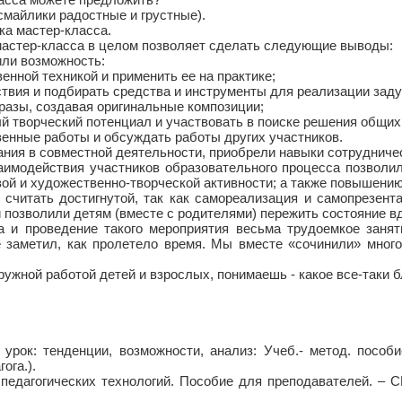
смайлики радостные и грустные).
ка мастер-класса.
мастер-класса в целом позволяет сделать следующие выводы:
или возможность:
енной техникой и применить ее на практике;
ствия и подбирать средства и инструменты для реализации заду
разы, создавая оригинальные композиции;
й творческий потенциал и участвовать в поиске решения общих
венные работы и обсуждать работы других участников.
ания в совместной деятельности, приобрели навыки сотрудниче
имодействия участников образовательного процесса позволи
вой и художественно-творческой активности; а также повышени
считать достигнутой, так как самореализация и самопрезент
 позволили детям (вместе с родителями) пережить состояние в
а и проведение такого мероприятия весьма трудоемкое заняти
е заметил, как пролетело время. Мы вместе «сочинили» много
ужной работой детей и взрослых, понимаешь - какое все-таки б
урок: тенденции, возможности, анализ: Учеб.- метод. пособ
ога.).
 педагогических технологий. Пособие для преподавателей. – С