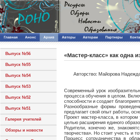
Главная
Анонс
Архив
Авторы
Авторам
Партнеры
Конт
Выпуск №56
«Мастер-класс» как одна 
Выпуск №55
Авторcтво: Майорова Надежда
Выпуск №54
Выпуск №53
Современный урок изобразительн
процесса обучения в целом. Вклю
Выпуск №52
способности и создает благоприя
Разнообразные формы проведени
Выпуск №51
предлагает свой опыт работы, осн
Проект мастер-класса, в котором
Галерея учителей
целью расширения единого образо
Родители, конечно же, знакомят
Обзоры и новости
творчества». Но стоит учесть и т
Процесс сотрудничества в облас