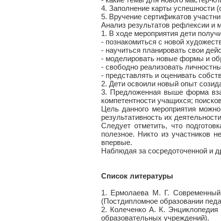
4. Заполнение карты успешности (
5. Вручение сертификатов участни
Анализ результатов рефлексии и 
1. В ходе мероприятия дети получ
- познакомиться с новой художеств
- научиться планировать свои дей
- моделировать новые формы и об
- свободно реализовать личностны
- представлять и оценивать собст
2. Дети освоили новый опыт созид
3. Предложенная выше форма вза
компетентности учащихся; поиско
Цель данного мероприятия можно 
результативность их деятельности
Следует отметить, что подготовк
полезное. Никто из участников н
впервые.
Наблюдая за сосредоточенной и др
Список литературы
1. Ермолаева М. Г. Современный 
(Постдипломное образовании педаг
2. Колеченко А. К. Энциклопедия
образовательных учреждений).