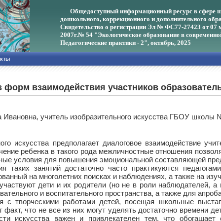
Общедоступный информационный ресурс в сфере ш
дошкольного, коррекционного и дополнительного обра
Свидетельство о регистрации Эл № ФС77-27423 от 07 
2007г.
№ 54 "Экологическое образование в современно
Педагогические практики - 2", октябрь, 2025
акты
из форм взаимодействия участников образовател
 Ивановна, учитель изобразительного искусства ГБОУ школы №
ого искусства предполагает диалоговое взаимодействие учи
чение ребенка в такого рода межличностные отношения позволя
тные условия для повышения эмоциональной составляющей пре
я таких занятий достаточно часто практикуются педагогами
ованный на многолетних поисках и наблюдениях, а также на изу
 участвуют дети и их родители (но не в роли наблюдателей, а
вательного и воспитательного пространства, а также для апро
ся с творческими работами детей, посещая школьные выставк
от факт, что не все из них могут уделять достаточно времени д
ти искусства важен и привлекателен тем, что обогащает е