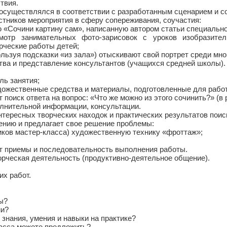
твия.
) осуществлялся в соответствии с разработанным сценарием и 
стников мероприятия в сферу сопереживания, соучастия:
 «Сочини картину сам», написанную автором статьи специально
смотр занимательных фото-зарисовок с уроков изобразит
ческие работы детей;
льзуя подсказки «из зала») отыскивают свой портрет среди мно
тва и представление консультантов (учащихся средней школы).
ль занятия;
дожественные средства и материалы, подготовленные для рабо
 поиск ответа на вопрос: «Что же можно из этого сочинить?» (в
олнительной информации, консультации.
интересных творческих находок и практических результатов поис
дению и предлагает свое решение проблемы:
иков мастер-класса) художественную технику «фроттаж»;
ет приемы и последовательность выполнения работы.
орческая деятельность (продуктивно-деятельное общение).
их работ.
ы?
ми?
 знания, умения и навыки на практике?
ласса можете предложить?