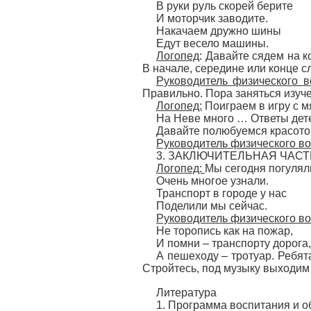
В руки руль скорей берите
И моторчик заводите.
Накачаем дружно шины
Едут весело машины.
Логопед
: Давайте сядем на к
В начале, середине или конце с
Руководитель физического в
Правильно. Пора заняться изуч
Логопед:
Поиграем в игру с м
На Неве много … Ответы детей
Давайте полюбуемся красотой
Руководитель физ
ического в
3. ЗАКЛЮЧИТЕЛЬНАЯ ЧАСТ
Логопед:
Мы сегодня погулял
Очень многое узнали.
Транспорт в городе у нас
Поделили мы сейчас.
Руководитель физического во
Не торопись как на пожар,
И помни – транспорту дорога,
А пешеходу – тротуар. Ребят
Стройтесь, под музыку выходим 
Литература
1. Программа воспитания и об