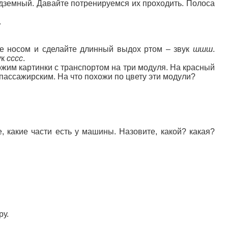
одземный. Давайте потренируемся их проходить. Полоса
.
ите носом и сделайте длинный выдох ртом – звук
шшш
.
ук
сссс
.
ожим картинки с транспортом на три модуля. На красный
 пассажирским. На что похожи по цвету эти модули?
, какие части есть у машины. Назовите, какой? какая?
ру.