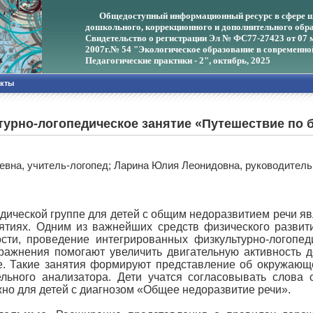
Общедоступный информационный ресурс в сфере ш
дошкольного, коррекционного и дополнительного обра
Свидетельство о регистрации Эл № ФС77-27423 от 07 
2007г.
№ 54 "Экологическое образование в современно
Педагогические практики - 2", октябрь, 2025
акты
турно-логопедическое занятие «Путешествие по 
евна, учитель-логопед; Ларина Юлия Леонидовна, руководител
ической группе для детей с общим недоразвитием речи явл
нятиях. Одним из важнейших средств физического развит
ости, проведение интегрированных физкультурно-логопед
пражнения помогают увеличить двигательную активность 
е. Такие занятия формируют представление об окружающ
ельного анализатора. Дети учатся согласовывать слова
жно для детей с диагнозом «Общее недоразвитие речи».