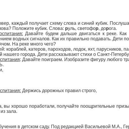
овер, каждый получает схему слова и синий кубик. Послушайт
лова? Положите кубик. Слова:
р
уль, светофо
р
, до
р
ога.
оспитания:
Давайте будем дальше двигаться к реке. Как 
ением водных сигналов. Как их правильно подавать. Дети п
ячом. На реке много чего?
: кораблей, катеров, пароходов, лодок, яхт, парусников, п
 нашего города. Дети рассказывают стихи о Санкт-Петербу
оспитания
: Давайте поиграем. Изобразите фигуру любого т
Ь.
и,
спитания:
Держись дорожных правил строго,
а, вы хорошо поработали, получайте поощрительные призы
из зала.
учения в детском саду. Под редакцией Васильевой М.А., Гер