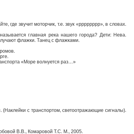
е, где звучит моторчик, т.е. звук «рррррррр», в словах.
называется главная река нашего города? Дети: Нева.
олучают флажки. Танец с флажками.
аромов.
рге.
ранспорта «Море волнуется раз…»
. (Наклейки с транспортом, светоотражающие сигналы).
бовой В.В., Комаровой Т.С. М., 2005.