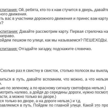
спитания:
Ой, ребята, кто-то к нам стучится в дверь, давай
ного движения.
ть вас в участники дорожного движения и принес вам карт
ы?
оспитания:
Давайте рассмотрим карту. Первая стрелочка на
направо.
пойдем пешком по улице, как мы называемся? ПЕШЕХОДЫ. Да
спитания:
Отгадайте загадку, подскажите словечко.
 Сколько раз я свистну в свисток, столько полосок вы выкл
иться в путь, давайте вспомним, что можно, а что нель
.
ко по зеленому, а по красному сигналу светофора нельзя.)
мотреть налево, а дойдя до середины дороги, нужно посмот
асти, а можно только во дворе.)
 только во дворе, а на дороге нельзя.) и т.д.
равляемся в путь. Пойдем по главной улице. Какой это пр