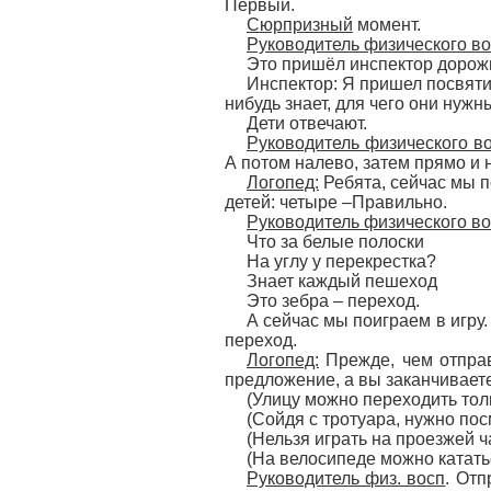
Первый.
Сюрпризный
момент.
Руководитель физического во
Это пришёл инспектор дорож
Инспектор: Я пришел посвяти
нибудь знает, для чего они нужн
Дети отвечают.
Руководитель физического в
А потом налево, затем прямо и 
Логопед:
Ребята, сейчас мы 
детей: четыре –Правильно.
Руководитель физического во
Что за белые полоски
На углу у перекрестка?
Знает каждый пешеход
Это зебра – переход.
А сейчас мы поиграем в игру.
переход.
Логопед:
Прежде, чем отправ
предложение, а вы заканчиваете
(Улицу можно переходить толь
(Сойдя с тротуара, нужно пос
(Нельзя играть на проезжей ч
(На велосипеде можно кататься
Руководитель физ. восп
. Отп