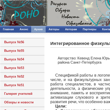
Главная
Анонс
Архив
Авторы
Авторам
Партнеры
Конт
Выпуск №56
Интегрированное физкуль
Выпуск №55
Авторcтво: Кевенд Елена Юрь
Выпуск №54
района Санкт-Петербурга
Выпуск №53
Спецификой работы в логопед
Выпуск №52
числе, и на физкультурных за
работа специалистов, в частн
Выпуск №51
деятельности, а физические у
внимание, память и восприяти
Галерея учителей
активизации слухового и зрит
развития речи, что особенно ва
Обзоры и новости
Цели: