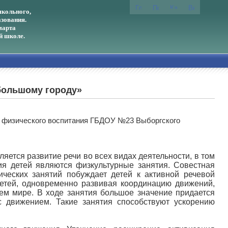
кольного,
зования.
марта
й школе.
большому городу»
ь физического воспитания ГБДОУ №23 Выборгского
яется развитие речи во всех видах деятельности, в том
ия детей являются физкультурные занятия. Совестная
ических занятий побуждает детей к активной речевой
детей, одновременно развивая координацию движений,
ем мире. В ходе занятия большое значение придается
 с движением. Такие занятия способствуют ускорению