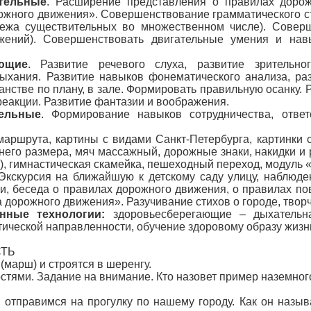
тельные
. Расширение представления о правилах дорож
ожного движения». Совершенствование грамматического ст
дежа существительных во множественном числе). Соверш
ений). Совершенствовать двигательные умения и нав
ающие
. Развитие речевого слуха, развитие зрительн
дыхания. Развитие навыков фонематического анализа, р
анстве по плану, в зале. Формировать правильную осанку. 
реакции. Развитие фантазии и воображения.
тельные
. Формирование навыков сотрудничества, ответ
маршрута, картины с видами Санкт-Петербурга, картинки с
него размера, мяч массажный, дорожные знаки, накидки и
), гимнастическая скамейка, пешеходный переход, модуль 
Экскурсия на ближайшую к детскому саду улицу, наблюд
ми, беседа о правилах дорожного движения, о правилах п
 дорожного движения». Разучивание стихов о городе, творч
нные технологии:
здоровьесберегающие – дыхательна
тической направленности, обучение здоровому образу жизн
СТЬ
 (марш) и строятся в шеренгу.
стями. Задание на внимание. Кто назовет пример наземно
 отправимся на прогулку по нашему городу. Как он называ