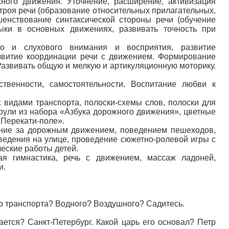
ного движения. Уточнение, расширение, активизация
роя речи (образование относительных прилагательных,
енствование синтаксической стороны речи (обучение
ыки в основных движениях, развивать точность при
ого и слухового внимания и восприятия, развитие
азвитие координации речи с движением. Формирование
Развивать общую и мелкую и артикуляционную моторику.
ственности, самостоятельности. Воспитание любви к
 видами транспорта, полоски-схемы слов, полоски для
 рули из набора «Азбука дорожного движения», цветные
«Перекати-поле».
ение за дорожным движением, поведением пешеходов,
оведения на улице, проведение сюжетно-ролевой игры с
еские работы детей.
я гимнастика, речь с движением, массаж ладоней,
и.
го транспорта? Водного? Воздушного? Садитесь.
ется? Санкт-Петербург. Какой царь его основал? Петр