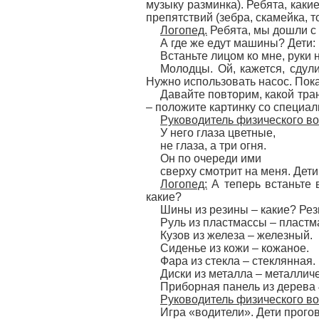
музыку разминка). Ребята, как
препятствий (зебра, скамейка, 
Логопед.
Ребята, мы дошли с 
А где же едут машины? Дети:
Встаньте лицом ко мне, руки 
Молодцы. Ой, кажется, сдул
Нужно использовать насос. Пока
Давайте повторим, какой тра
– положите картинку со специал
Руководитель физического во
У него глаза цветные,
не глаза, а три огня.
Он по очереди ими
сверху смотрит на меня. Дети
Логопед:
А теперь встаньте в
какие?
Шины из резины – какие? Ре
Руль из пластмассы – пластм
Кузов из железа – железный.
Сиденье из кожи – кожаное.
Фара из стекла – стеклянная.
Диски из металла – металлич
Приборная панель из дерева
Руководитель физического во
Игра «водители». Дети прого