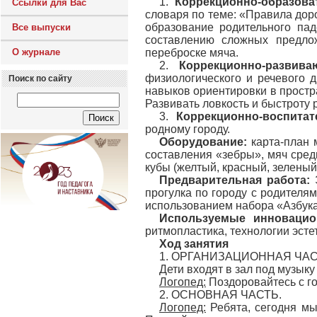
1.
Коррекционно-образова
Ссылки для Вас
словаря по теме: «Правила дор
образование родительного па
Все выпуски
составлению сложных предлож
О журнале
переброске мяча.
2.
Коррекционно-развив
физиологического и речевого 
Поиск по сайту
навыков ориентировки в простр
Развивать ловкость и быстроту 
3.
Коррекционно-воспита
родному городу.
Оборудование:
карта-план 
составления «зебры», мяч сред
кубы (желтый, красный, зеленый
Предварительная работа:
прогулка по городу с родителя
использованием набора «Азбука
Используемые инновацио
ритмопластика, технологии эсте
Ход занятия
1. ОРГАНИЗАЦИОННАЯ ЧА
Дети входят в зал под музыку
Логопед:
Поздоровайтесь с го
2. ОСНОВНАЯ ЧАСТЬ.
Логопед:
Ребята, сегодня мы