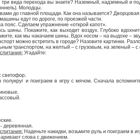
ие три вида перехода вы знаете? Наземный, надземный и п
тоннель). Молодцы.
вами до главной площади. Как она называется? Дворцовая
 машины едут по дороге, по проезжей части.
на пояс. Сделаем упражнение «открой капот».
ись шины. Покажите, как выходит воздух. Глубоко вдохн
жите, как мы накачаем шины. Вдох носом – на выдохе – зв
нспорт можно встретить в городе? Назовите картинки. Разл
ьным транспортом, на желтый – с грузовым, на зеленый – с
спитания:
Угадайте:
: светофор.
 полукруг и поиграем в игру с мячом. Сначала вспомните
зиновые.
ассовый.
еские.
–
деревянная.
спитания:
Наденьте накидки, возьмите руль и поиграем в иг
варивают слова с движением.