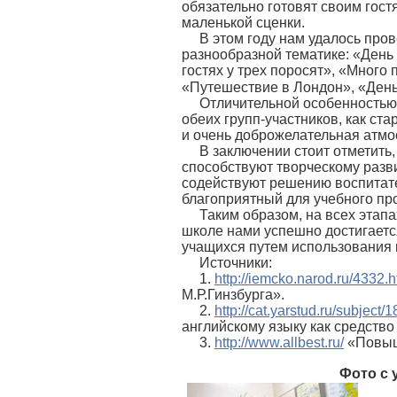
обязательно готовят своим гост
маленькой сценки.
В этом году нам удалось про
разнообразной тематике: «День
гостях у трех поросят», «Много
«Путешествие в Лондон», «День
Отличительной особенностью 
обеих групп-участников, как ст
и очень доброжелательная атмо
В заключении стоит отметить
способствуют творческому разви
содействуют решению воспитат
благоприятный для учебного пр
Таким образом, на всех этап
школе нами успешно достигаетс
учащихся путем использования 
Источники:
1.
http://iemcko.narod.ru/4332.h
М.Р.Гинзбурга».
2.
http://cat.yarstud.ru/subject
английскому языку как средств
3.
http://www.allbest.ru/
«Повыше
Фото с 