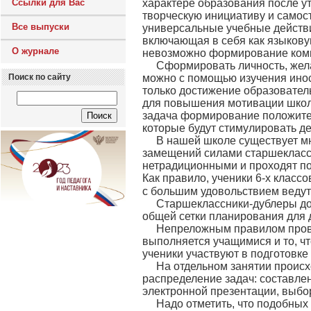
Ссылки для Вас
характере образования после у
творческую инициативу и само
Все выпуски
универсальные учебные действи
включающая в себя как языковую
О журнале
невозможно формирование комм
Сформировать личность, жел
Поиск по сайту
можно с помощью изучения инос
только достижение образовател
для повышения мотивации школь
задача формирование положите
которые будут стимулировать д
В нашей школе существует м
замещений силами старшекласс
нетрадиционными и проходят по
Как правило, ученики 6-х классов
с большим удовольствием ведут ур
Старшеклассники-дублеры до
общей сетки планирования для 
Непреложным правилом провед
выполняется учащимися и то, чт
ученики участвуют в подготовке
На отдельном занятии проис
распределение задач: составле
электронной презентации, выбор
Надо отметить, что подобных