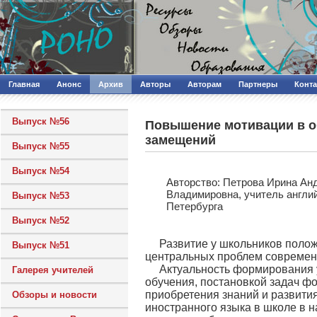
Главная
Анонс
Архив
Авторы
Авторам
Партнеры
Конт
Выпуск №56
Повышение мотивации в об
замещений
Выпуск №55
Выпуск №54
Авторcтво: Петрова Ирина Анд
Владимировна, учитель англи
Выпуск №53
Петербурга
Выпуск №52
Развитие у школьников полож
Выпуск №51
центральных проблем современ
Актуальность формирования 
Галерея учителей
обучения, постановкой задач ф
приобретения знаний и развити
Обзоры и новости
иностранного языка в школе в н