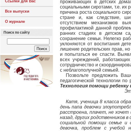
Ссылки для Вас
проживающих в детских дома
социальными сиротами, т.е. их 
Все выпуски
причина роста социального сир
стране и, как следствие, ш
О журнале
отсутствием механизмов вы
профилактикой данной проблем
Поиск по сайту
ранних стадиях в детском са
сохранение семьи. Нелегко рабо
уклоняются от воспитания дет
лишение родительских прав, но
и попытаться ее спасти. Выяв
всех учреждений, работающих
сотрудничество и скоординирова
с неблагополучной семьей.
Позвольте предложить Ваш
педагогической технологии по
Технология помощи ребенку 
Эт
Катя, ученица 8 класса об
день папа девочки злоупотреб
расстроена, плачет, не хочет
назад, других родственников в
социальной помощи семье и 
девочка, проблем с учебой 