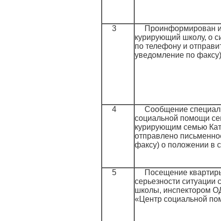
3
Проинформирован и
курирующий школу, о си
по телефону и отправи
уведомление по факсу
4
Сообщение специал
социальной помощи се
курирующим семью Кати
отправлено письменно
факсу) о положении в 
5
Посещение квартиры
серьезности ситуации
школы, инспектором О
«Центр социальной по