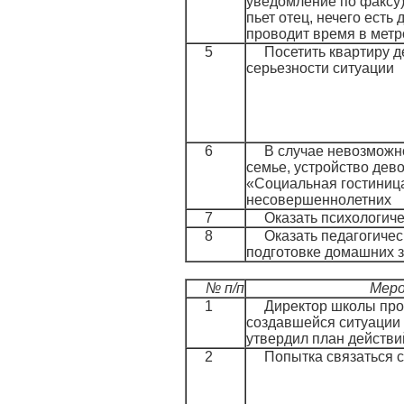
уведомление по факсу)
пьет отец, нечего есть
проводит время в метр
5
Посетить квартиру д
серьезности ситуации
6
В случае невозможн
семье, устройство дево
«Социальная гостиниц
несовершеннолетних
7
Оказать психологич
8
Оказать педагогичес
подготовке домашних 
№ п/п
Мер
1
Директор школы пр
создавшейся ситуации 
утвердил план действ
2
Попытка связаться 