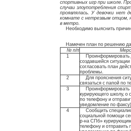
спортивных игр при школе. Пр
случаи злоупотребления спирт
проявлялась.
У девочки нет д
комнате с нетрезвым отцом, н
в метро.
Необходимо выяснить причин
Намечен план по решению д
№ п/п
Мер
1
Проинформировать 
создавшейся ситуации 
согласовать план дейс
проблемы.
2
Для прояснения сит
связаться с папой по 
3
Проинформировать 
курирующего школу, о с
по телефону и отправи
уведомление по факсу
4
Сообщить специали
социальной помощи се
р-на СПб» курирующим 
телефону и отправить