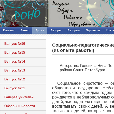
Главная
Анонс
Архив
Авторы
Авторам
Партнеры
Конт
Выпуск №56
Социально-педагогические
(из опыта работы)
Выпуск №55
Выпуск №54
Авторcтво: Головина Нина Пе
района Санкт-Петербурга
Выпуск №53
Выпуск №52
Социальное сиротство – о
общество и государство. Небл
Выпуск №51
счет того, что с каждым годо
рождается в неблагополучных с
Галерея учителей
детей, чьи родители нигде не ра
Обзоры и новости
воспитывать своих детей. А ве
только тех детей, которые поп