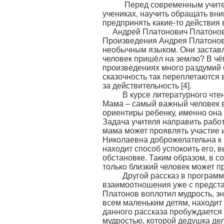
Перед современным учителе
учениках, научить обращать вни
предпринять какие-то действия
Андрей Платонович Платонов
Произведения Андрея Платонов
необычным языком. Они застав
человек пришёл на землю? В чё
произведениях много раздумий о 
сказочность так переплетаются 
за действительность [4].
В курсе литературного чтен
Мама – самый важный человек в
ориентиры ребенку, именно она
Задача учителя направить работу
мама может проявлять участие и
Николаевна доброжелательна к 
находит способ успокоить его, 
обстановке. Таким образом, в с
только близкий человек может п
Другой рассказ в программе
взаимоотношения уже с предста
Платонов воплотил мудрость, з
всем маленьким детям, находит 
данного рассказа пробуждается
мудростью, которой дедушка дел