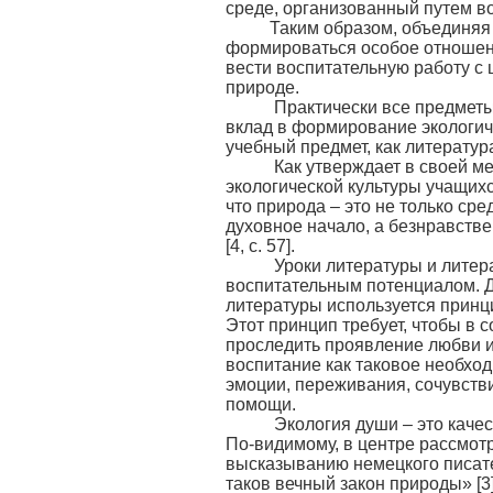
среде, организованный путем воз
Таким образом, объединяя з
формироваться особое отношени
вести воспитательную работу 
природе.
Практически все предметы, 
вклад в формирование экологиче
учебный предмет, как литератур
Как утверждает в своей мет
экологической культуры учащих
что природа – это не только ср
духовное начало, а безнравств
[4, с. 57].
Уроки литературы и литера
воспитательным потенциалом. Д
литературы используется принц
Этот принцип требует, чтобы в
проследить проявление любви и
воспитание как таковое необход
эмоции, переживания, сочувствие
помощи.
Экология души – это качест
По-видимому, в центре рассмот
высказыванию немецкого писате
таков вечный закон природы» [3]