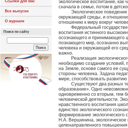
Ссылки для Вас
экологическое воспитание, как 
сначала в семье, потом в детск
Все выпуски
Экологическое поведение ск
окружающей среды, и отношения
О журнале
отношению к миру вокруг челове
Федеральный государственн
Поиск по сайту
воспитания истинного высокоин
осознающего и принимающего це
познающего мир, осознанно вып
человека и окружающей его сре
важно.
Реализация экологического 
необходимо создание условий, 
на Земле, основе самого ее су
стороны человека. Задача педа
мире, способствовать развитию 
Существуют два разных терм
образование». Одно невозможно
одновременно со вторым, тем б
человеческой деятельности. Эк
нравственного воспитания школ
единство экологического сознан
формирование экологического с
Н.А. Вершинина, экологическое 
целенаправленного повышения 