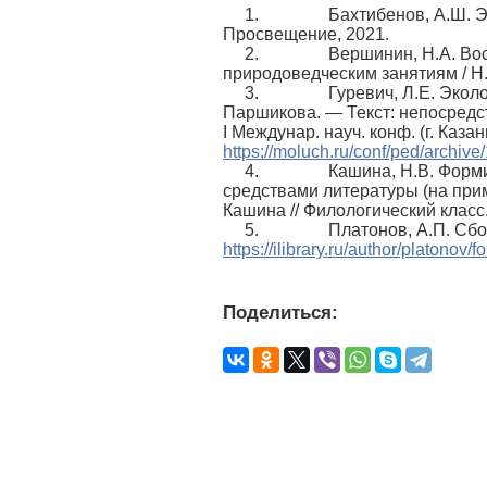
1. Бахтибенов, А.Ш. Эколо
Просвещение, 2021.
2. Вершинин, Н.А. Воспита
природоведческим занятиям / Н.
3. Гуревич, Л.Е. Экология 
Паршикова. — Текст: непосредс
I Междунар. науч. конф. (г. Казан
https://moluch.ru/conf/ped/archive
4. Кашина, Н.В. Формиров
средствами литературы (на прим
Кашина // Филологический класс. –
5. Платонов, А.П. Сборник
https://ilibrary.ru/author/platonov/
Поделиться: