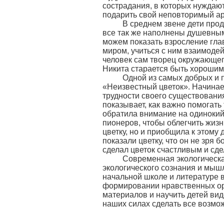
сострадания, в которых нуждают
подарить свой неповторимый аро
В среднем звене дети продо
все так же наполнены душевным
можем показать взросление гла
миром, учиться с ним взаимодей
человек сам творец окружающего 
Никита старается быть хорошим 
Одной из самых добрых и по
«Неизвестный цветок». Начинает
трудности своего существования
показывает, как важно помогат
обратила внимание на одинокий
пионеров, чтобы облегчить жизн
цветку, но и приобщила к этому
показали цветку, что он не зря 
сделал цветок счастливым и сд
Современная экологическая
экологического сознания и мышл
начальной школе и литературе 
формировании нравственных ори
материалов и научить детей виде
наших силах сделать все возмо