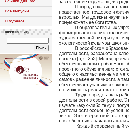
Ссылки для Вас
за состояние окружающей сред
Природа оказывает важное 
Все выпуски
нравственное, трудовое и физич
взрослых. Мы должны научить их 
О журнале
приумножать ее богатства.
В образовательных учрежде
Поиск по сайту
формированию у них экологичес
художественной литературы и 
экологической культуры школьн
В российском образовании 
деятельности, разработана кл
проекта [5, с. 253]. Метод прое
обеспечивающим проблемное обу
проектного обучения является з
общего с насильственными метод
самовыражение личности, а там,
обеспечивает учащимся самосто
возможность реализовать свои тв
Трудно представить работу
деятельности в своей работе. Э
изучать какую-либо тему и полу
деятельности особенно успешно
звене. Этот возрастной этап х
способностью к началам анализа
Каждый современный учител