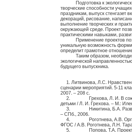
Подготовка к экологическим
творческие способности учащихс
праздникам, выпуск стенгазет в
декораций, рисование, написан
выполнение творческих и практ
окружающей среде. Проект позв
практическими навыками, разви
Применение проектов позвол
уникальную возможность форми
определит грамотное отношение
Таким образом, необходимо
экологической направленностью
будущего выпускника.
1. Литвинова, Л.С. Нравстве
сценарии мероприятий. 5-11 клас
2007. – 208 с.
2. Грехова, Л. И. В союзе 
детьми / Л. И. Грехова. – М.: Иле
3. Никитина, Б.А. Развиваю
– СПб., 2006.
4. Роготнева, А.В. Органи
ФГОС / А.В. Роготнева, Л.Н. Тара
5. Попова, Т.А. Проектная 