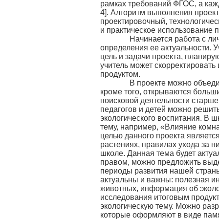
рамках требований ФГОС, а кажд
4]. Алгоритм выполнения проект
проектировочный, технологическ
и практическое использование п
Начинается работа с личн
определения ее актуальности. 
цель и задачи проекта, планиру
учитель может скорректировать 
продуктом.
В проекте можно объединит
кроме того, открываются больш
поисковой деятельности старше
педагогов и детей можно решить
экологического воспитания. В 
тему, например, «Влияние комн
целью данного проекта являетс
растениях, правилах ухода за н
школе. Данная тема будет актуа
правом, можно предложить выде
периоды развития нашей страны
актуальны и важны: полезная 
животных, информация об эколог
исследования итоговым продукт
экологическую тему. Можно разр
которые оформляют в виде пам