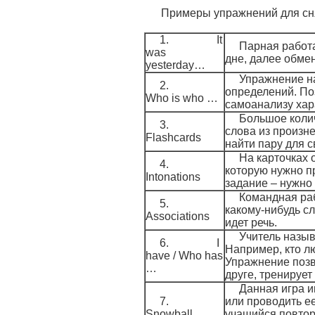
Примеры упражнений для сня
1. It
Парная работ
was
дне, далее обме
yesterday…
Упражнение на
2.
определений. По
Who is who …
самоанализу хар
Большое колич
3.
слова из произне
Flashcards
найти пару для с
На карточках 
4.
которую нужно п
Intonations
задание – нужно 
Командная раб
5.
какому-нибудь сл
Associations
идет речь.
Учитель назыв
6. I
Например, кто лю
have / Who has
Упражнение позв
…
друге, тренирует
Данная игра и
7.
или проводить е
Snowball
учащийся повторя