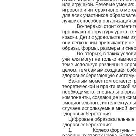
или игрушкой. Речевые умения:
игрового и интерактивного мет
для всех участников образовате
лучших способов организации а
Во-первых, стоит отметить,
проникают в структуру урока, 
краски. Дети с удовольствием 
они легко к ним привыкают и не
образы, формы, размеры и «нео
Во-вторых, в таких условия
учителя могут не только намного
теме используя различные серви
целом, тем самым создавая соб
здоровьесберегающую систему.
Важным моментом остается р
теоретической и практической ч
необходимого, специально орган
компоненты, создающие максим
эмоционального, интеллектуальн
случаев используемые мной инт
здоровьясбережения.
Цифровые образовательные р
здоровьесбережения:
1. Колесо фортуны – унив
различных этапах урока. Более т