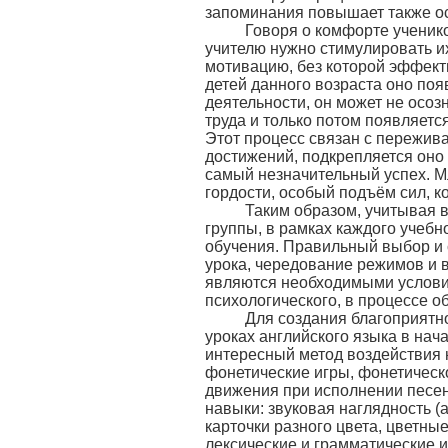
запоминания повышает также о
Говоря о комфорте учеников
учителю нужно стимулировать и
мотивацию, без которой эффекти
детей данного возраста оно поя
деятельности, он может не осоз
труда и только потом появляетс
Этот процесс связан с пережив
достижений, подкрепляется оно
самый незначительный успех. 
гордости, особый подъём сил, ко
Таким образом, учитывая в
группы, в рамках каждого учеб
обучения. Правильный выбор и
урока, чередование режимов и 
являются необходимыми условия
психологического, в процессе о
Для создания благоприятно
уроках английского языка в нач
интересный метод воздействия н
фонетические игры, фонетическ
движения при исполнении песен
навыки: звуковая наглядность (
карточки разного цвета, цветные
лексические и грамматические и