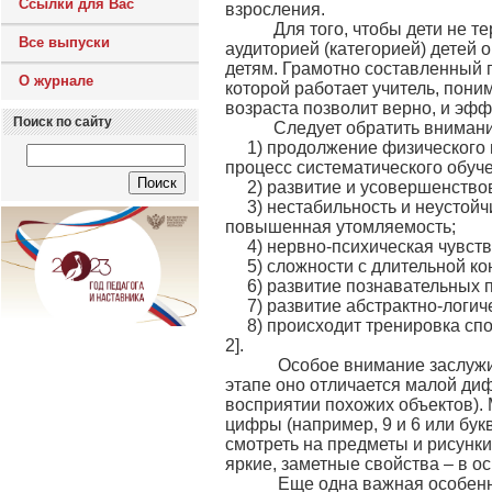
Ссылки для Вас
взросления.
Для того, чтобы дети не те
Все выпуски
аудиторией (категорией) детей 
детям. Грамотно составленный 
О журнале
которой работает учитель, пони
возраста позволит верно, и эф
Поиск по сайту
Следует обратить внимание 
1) продолжение физического 
процесс систематического обуче
2) развитие и усовершенство
3) нестабильность и неустой
повышенная утомляемость;
4) нервно-психическая чувств
5) сложности с длительной к
6) развитие познавательных 
7) развитие абстрактно-логи
8) происходит тренировка спо
2].
Особое внимание заслужива
этапе оно отличается малой ди
восприятии похожих объектов).
цифры (например, 9 и 6 или буквы
смотреть на предметы и рисунки
яркие, заметные свойства – в о
Еще одна важная особеннос