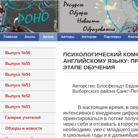
Главная
Анонс
Архив
Авторы
Авторам
Партнеры
Конт
Выпуск №56
ПСИХОЛОГИЧЕСКИЙ КОМФ
АНГЛИЙСКОМУ ЯЗЫКУ: П
Выпуск №55
ЭТАПЕ ОБУЧЕНИЯ
Выпуск №54
Выпуск №53
Авторcтво: Блосфельдт Евдок
Выборгского района Санкт-Пе
Выпуск №52
Выпуск №51
В настоящее время, в пери
интенсивного внедрения цифров
Галерея учителей
ориентироваться в потоке полу
через себя и отсеивать второст
Обзоры и новости
необходимо, уже с младшего шк
в школьные годы и в дальнейше