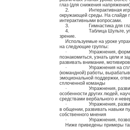
глаз (для снижения напряжения)
2. Интерактивная игра «Эк
окружающей среды. На слайде п
интерактивными вопросами.
3. Гимнастика для глаз, у
4. Таблица Шульте, упраж
зрение.
Используемые на уроке упра
на следующие группы:
· Упражнения, формирующ
познакомиться, узнать цели и з
развивать внимание, мотивиров
· Упражнения на сплочени
(командной) работы, вырабатыв
эмоциональной поддержки, ответ
сплоченной команды
· Упражнения, развивающи
особенности других людей, нау
средствами вербального и нев
· Упражнения, развивающ
в общении, развивать навыки п
собственного мнения
· Упражнения, позволяю
Ниже приведены примеры таки