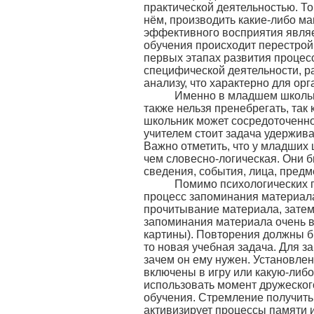
практической деятельностью. То 
нём, производить какие-либо м
эффективного восприятия являе
обучения происходит перестрой
первых этапах развития процес
специфической деятельности, р
анализу, что характерно для ор
Именно в младшем школьном
также нельзя пренебрегать, так
школьник может сосредоточенно 
учителем стоит задача удержив
Важно отметить, что у младших
чем словесно-логическая. Они 
сведения, события, лица, предм
Помимо психологических пар
процесс запоминания материала
прочитывание материала, затем
запоминания материала очень в
картины). Повторения должны б
то новая учебная задача. Для 
зачем он ему нужен. Установлен
включены в игру или какую-либ
использовать момент дружеског
обучения. Стремление получить 
активизирует процессы памяти 