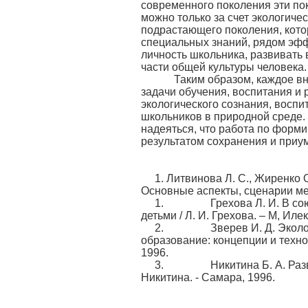
современного поколения эти по
можно только за счет экологиче
подрастающего поколения, кот
специальных знаний, рядом эфф
личность школьника, развивать 
части общей культуры человека.
Таким образом, каждое вне
задачи обучения, воспитания и
экологического сознания, восп
школьников в природной среде. 
надеяться, что работа по форм
результатом сохранения и при
1. Литвинова Л. С., Жиренко
Основные аспекты, сценарии ме
1. Грехова Л. И. В союзе 
детьми / Л. И. Грехова. – М, Иле
2. Зверев И. Д. Экологичес
образование: концепции и техно­ло
1996.
3. Никитина Б. А. Развиваю
Никитина. - Самара, 1996.