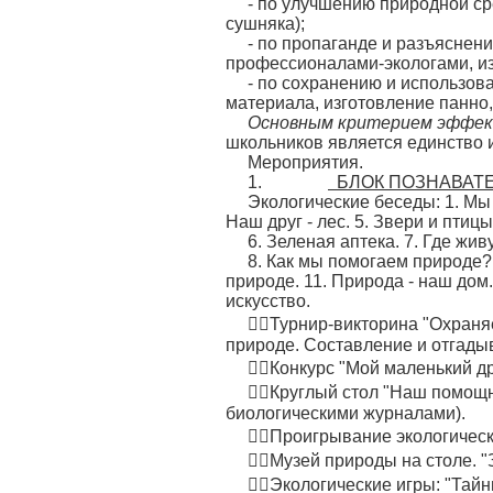
- по улучшению природной ср
сушняка);
- по пропаганде и разъяснен
профессионалами-экологами, изг
- по сохранению и использов
материала, изготовление панно,
Основным критерием эффе
школьников является единство и
Мероприятия.
1.
БЛОК ПОЗНАВАТ
Экологические беседы: 1. Мы 
Наш друг - лес. 5. Звери и птицы
6. Зеленая аптека. 7. Где жи
8. Как мы помогаем природе? 
природе. 11. Природа - наш дом.
искусство.
Турнир-викторина "Охраняе
природе. Составление и отгады
Конкурс "Мой маленький др
Круглый стол "Наш помощник
биологическими журналами).
Проигрывание экологическ
Музей природы на столе. "З
Экологические игры: "Тайн