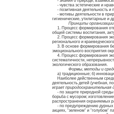
- знания о природе, взаимосв
- чувства эстетические и нра
- позитивная деятельность и 
- мотивы деятельности в прир
гигиенические, утилитарные и др
Принципы организации 
1. Процесс формирования отв
общей системы воспитания, ак
2. Процесс формирования эко
регионального и краеведческог
3. В основе формирования бе
эмоционального восприятия окр
4. Процесс формирования эк
систематичности, непрерывност
экологического образования.
Формы, методы и средств
а) традиционные; б) инновац
Наиболее действенным средс
деятельность детей (учебная, п
играет
природоохранительная 
- по защите природной среды
борьба с мусором; изготовление
распространения охраняемых ра
- по предупреждению дурных 
акциях, "зеленом" и "голубом" па