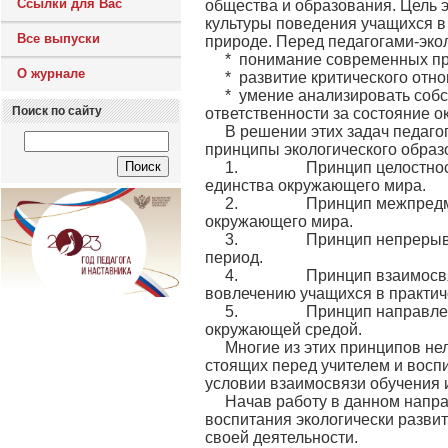
Ссылки для Вас
общества и образования. Цель э
культуры поведения учащихся в
Все выпуски
природе. Перед педагогами-эк
* понимание современных п
О журнале
* развитие критического отн
* умение анализировать соб
Поиск по сайту
ответственности за состояние 
В решении этих задач педаг
принципы экологического образ
1. Принцип целостности 
единства окружающего мира.
2. Принцип межпредметны
окружающего мира.
3. Принцип непрерывности
период.
4. Принцип взаимосвязи р
вовлечению учащихся в практич
5. Принцип направленност
окружающей средой.
Многие из этих принципов не
стоящих перед учителем и восп
условии взаимосвязи обучения 
Начав работу в данном напра
воспитания экологически развит
своей деятельности.