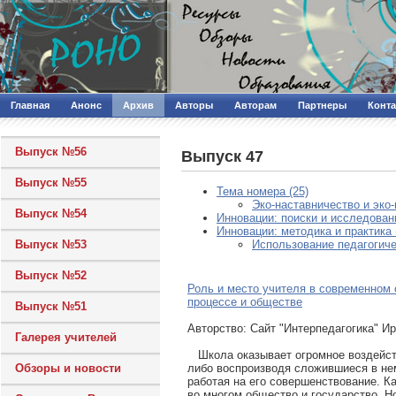
Главная
Анонс
Архив
Авторы
Авторам
Партнеры
Конт
Выпуск №56
Выпуск 47
Выпуск №55
Тема номера (25)
Эко-наставничество и эко-
Выпуск №54
Инновации: поиски и исследовани
Инновации: методика и практика 
Выпуск №53
Использование педагогиче
Выпуск №52
Роль и место учителя в современном
процессе и обществе
Выпуск №51
Авторcтво: Сайт "Интерпедагогика" И
Галерея учителей
Школа оказывает огромное воздейст
либо воспроизводя сложившиеся в не
Обзоры и новости
работая на его совершенствование. К
во многом общество и государство. Н