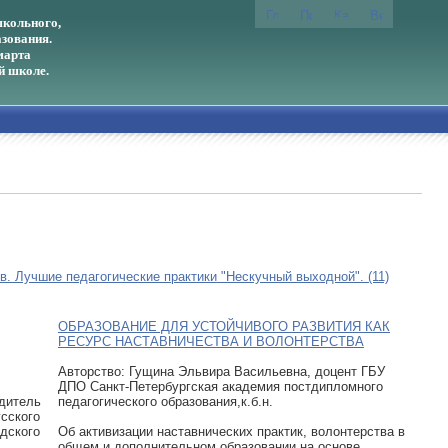
кольного,
зования.
марта
й школе.
. Лучшие педагогические практики "Нескучный выходной". (11)
ОБРАЗОВАНИЕ ДЛЯ УСТОЙЧИВОГО РАЗВИТИЯ КАК
РЕСУРС НАСТАВНИЧЕСТВА И ВОЛОНТЕРСТВА
Авторcтво: Гущина Эльвира Васильевна, доцент ГБУ
ДПО Санкт-Петербургская академия постдипломного
одитель
педагогического образования,к.б.н.
усского
дского
Об активизации наставнических практик, волонтерства в
общем и дополнительном образовании на основе