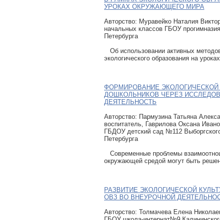
УРОКАХ ОКРУЖАЮЩЕГО МИРА
Авторcтво: Муравейко Наталия Виктор
начальных классов ГБОУ прогимназия
Петербурга
Об использовании активных методов
экологического образования на урока
ФОРМИРОВАНИЕ ЭКОЛОГИЧЕСКОЙ
ДОШКОЛЬНИКОВ ЧЕРЕЗ ИССЛЕДО
ДЕЯТЕЛЬНОСТЬ
Авторcтво: Пармузина Татьяна Алекс
воспитатель, Гаврилова Оксана Ивано
ГБДОУ детский сад №112 Выборгского
Петербурга
Современные проблемы взаимоотнош
окружающей средой могут быть реше
РАЗВИТИЕ ЭКОЛОГИЧЕСКОЙ КУЛЬТ
ОВЗ ВО ВНЕУРОЧНОЙ ДЕЯТЕЛЬНО
Авторcтво: Толмачева Елена Николае
ГБОУ школа-интернат№9 Калининского