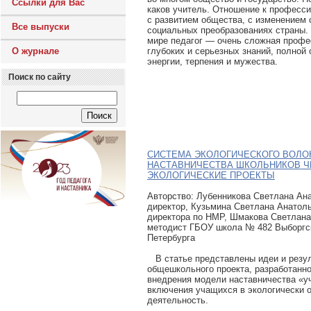
Ссылки для Вас
каков учитель. Отношение к професси
с развитием общества, с изменением 
Все выпуски
социальных преобразованиях страны.
мире педагог — очень сложная профе
глубоких и серьезных знаний, полной 
О журнале
энергии, терпения и мужества.
Поиск по сайту
СИСТЕМА ЭКОЛОГИЧЕСКОГО ВОЛО
НАСТАВНИЧЕСТВА ШКОЛЬНИКОВ 
ЭКОЛОГИЧЕСКИЕ ПРОЕКТЫ
Авторcтво: Лубенникова Светлана Ан
директор, Кузьмина Светлана Анатол
директора по НМР, Шмакова Светлана
методист ГБОУ школа № 482 Выборгск
Петербурга
В статье представлены идеи и резу
общешкольного проекта, разработанно
внедрения модели наставничества «уч
включения учащихся в экологически 
деятельность.