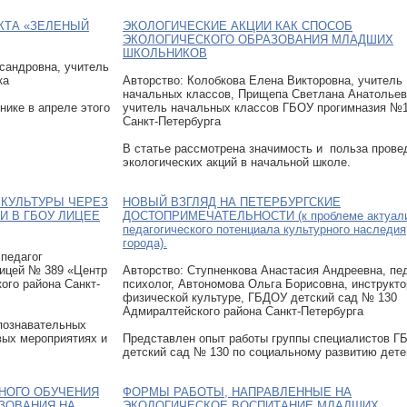
КТА «ЗЕЛЕНЫЙ
ЭКОЛОГИЧЕСКИЕ АКЦИИ КАК СПОСОБ
ЭКОЛОГИЧЕСКОГО ОБРАЗОВАНИЯ МЛАДШИХ
ШКОЛЬНИКОВ
сандровна, учитель
ка
Авторcтво: Колобкова Елена Викторовна, учитель
начальных классов, Прищепа Светлана Анатольев
нике в апреле этого
учитель начальных классов ГБОУ прогимназия №
Санкт-Петербурга
В статье рассмотрена значимость и польза прове
экологических акций в начальной школе.
КУЛЬТУРЫ ЧЕРЕЗ
НОВЫЙ ВЗГЛЯД НА ПЕТЕРБУРГСКИЕ
И В ГБОУ ЛИЦЕЕ
ДОСТОПРИМЕЧАТЕЛЬНОСТИ (к проблеме актуали
педагогического потенциала культурного наследия
города).
 педагог
ицей № 389 «Центр
Авторcтво: Ступненкова Анастасия Андреевна, пед
ого района Санкт-
психолог, Автономова Ольга Борисовна, инструкто
физической культуре, ГБДОУ детский сад № 130
Адмиралтейского района Санкт-Петербурга
ознавательных
вых мероприятиях и
Представлен опыт работы группы специалистов 
детский сад № 130 по социальному развитию дете
НОГО ОБУЧЕНИЯ
ФОРМЫ РАБОТЫ, НАПРАВЛЕННЫЕ НА
ЗОВАНИЯ НА
ЭКОЛОГИЧЕСКОЕ ВОСПИТАНИЕ МЛАДШИХ