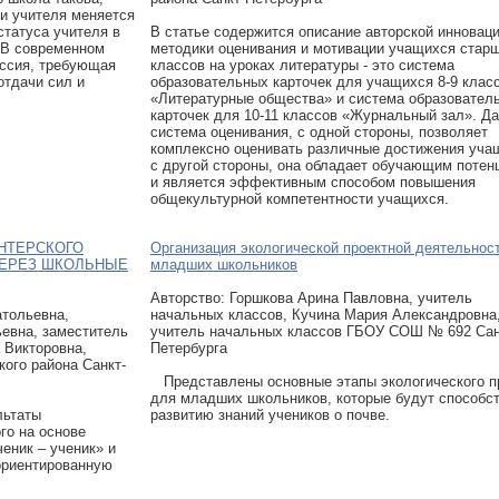
и учителя меняется
статуса учителя в
В статье содержится описание авторской инновац
 В современном
методики оценивания и мотивации учащихся стар
ссия, требующая
классов на уроках литературы - это система
отдачи сил и
образовательных карточек для учащихся 8-9 клас
«Литературные общества» и система образовател
карточек для 10-11 классов «Журнальный зал». Д
система оценивания, с одной стороны, позволяет
комплексно оценивать различные достижения уча
с другой стороны, она обладает обучающим поте
и является эффективным способом повышения
общекультурной компетентности учащихся.
НТЕРСКОГО
Организация экологической проектной деятельнос
ЧЕРЕЗ ШКОЛЬНЫЕ
младших школьников
Авторcтво: Горшкова Арина Павловна, учитель
атольевна,
начальных классов, Кучина Мария Александровна
ьевна, заместитель
учитель начальных классов ГБОУ СОШ № 692 Сан
 Викторовна,
Петербурга
ого района Санкт-
Представлены основные этапы экологического п
для младших школьников, которые будут способс
льтаты
развитию знаний учеников о почве.
го на основе
еник – ученик» и
ориентированную