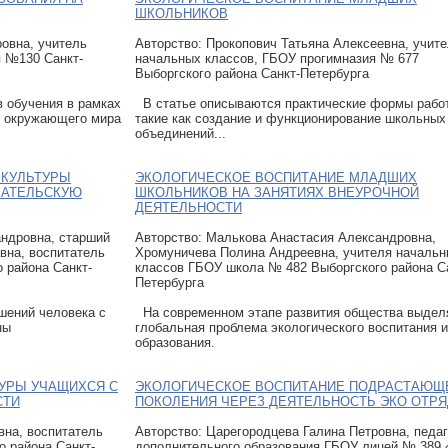
ШКОЛЬНИКОВ
овна, учитель
Авторcтво: Прокопович Татьяна Алексеевна, учит
 №130 Санкт-
начальных классов, ГБОУ прогимназия № 677
Выборгского района Санкт-Петербурга
 обучения в рамках
В статье описываются практические формы рабо
х окружающего мира
такие как создание и функционирование школьных
объединений...
 КУЛЬТУРЫ
ЭКОЛОГИЧЕСКОЕ ВОСПИТАНИЕ МЛАДШИХ
ВАТЕЛЬСКУЮ
ШКОЛЬНИКОВ НА ЗАНЯТИЯХ ВНЕУРОЧНОЙ
ДЕЯТЕЛЬНОСТИ
андровна, старший
Авторcтво: Малькова Анастасия Александровна,
вна, воспитатель
Хромуничева Полина Андреевна, учителя началь
 района Санкт-
классов ГБОУ школа № 482 Выборгского района С
Петербурга
ений человека с
На современном этапе развития общества выдел
ны
глобальная проблема экологического воспитания и
образования.
УРЫ УЧАЩИХСЯ С
ЭКОЛОГИЧЕСКОЕ ВОСПИТАНИЕ ПОДРАСТАЮЩ
СТИ
ПОКОЛЕНИЯ ЧЕРЕЗ ДЕЯТЕЛЬНОСТЬ ЭКО ОТР
вна, воспитатель
Авторcтво: Царегородцева Галина Петровна, педаг
 района Санкт-
дополнительного образования ГБОУ лицей № 389