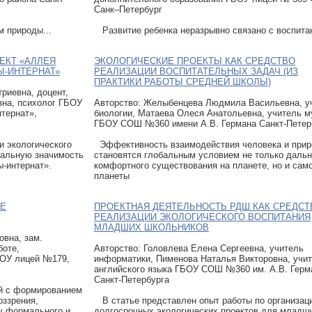
Санк–Петербург
м природы...
Развитие ребенка неразрывно связано с воспитан
ЕКТ «АЛЛЕЯ
ЭКОЛОГИЧЕСКИЕ ПРОЕКТЫ КАК СРЕДСТВО
-ИНТЕРНАТ»
РЕАЛИЗАЦИИ ВОСПИТАТЕЛЬНЫХ ЗАДАЧ (ИЗ
ПРАКТИКИ РАБОТЫ СРЕДНЕЙ ШКОЛЫ)
риевна, доцент,
вна, психолог ГБОУ
Авторcтво: Желыбенцева Людмила Васильевна, у
тернат»,
биологии, Матаева Олеся Анатольевна, учитель м
ГБОУ СОШ №360 имени А.В. Германа Санкт-Петер
и экологического
Эффективность взаимодействия человека и при
иальную значимость
становятся глобальным условием не только даль
-интернат».
комфортного существования на планете, но и сам
планеты
ОЕ
ПРОЕКТНАЯ ДЕЯТЕЛЬНОСТЬ РДШ КАК СРЕДСТ
РЕАЛИЗАЦИИ ЭКОЛОГИЧЕСКОГО ВОСПИТАНИЯ
МЛАДШИХ ШКОЛЬНИКОВ
овна, зам.
боте,
Авторcтво: Головлева Елена Сергеевна, учитель
БОУ лицей №179,
информатики, Пименова Наталья Викторовна, учи
английского языка ГБОУ СОШ №360 им. А.В. Герм
Санкт-Петербурга
й с формированием
оззрения,
В статье представлен опыт работы по организац
у формального и
долгосрочных экологических проектов для младш