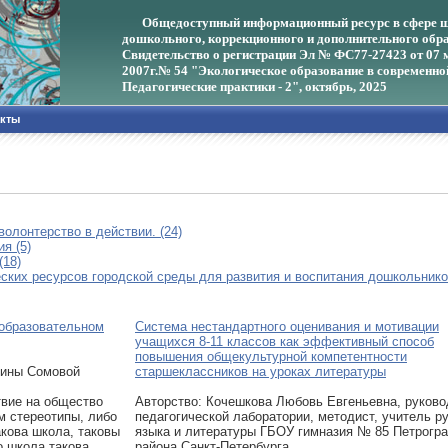
Общедоступный информационный ресурс в сфере ш
дошкольного, коррекционного и дополнительного обра
Свидетельство о регистрации Эл № ФС77-27423 от 07 
2007г.
№ 54 "Экологическое образование в современно
Педагогические практики - 2", октябрь, 2025
акты
волонтерство в действии. (24)
я (5)
(18)
ских ресурсов городской среды для развития и воспитания дошкольников
 образовательном
Система нестандартного оценивания и мотивации
учащихся 8-11 классов как эффективный способ
повышения общекультурной компетентности
рины Сомовой
старшеклассников на уроках литературы
вие на общество
Авторcтво: Кочешкова Любовь Евгеньевна, руков
м стереотипы, либо
педагогической лаборатории, методист, учитель р
акова школа, таковы
языка и литературы ГБОУ гимназия № 85 Петрогра
о школа такова,
района Санкт-Петербурга