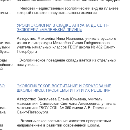
Человек - единственный зоологический вид на планете,
ием...
который пытается нарушить законы экологии.
УРОКИ ЭКОЛОГИИ В СКАЗКЕ АНТУАНА ДЕ СЕНТ-
ЭКЗЮПЕРИ «МАЛЕНЬКИЙ ПРИНЦ»
Авторcтво: Михалёва Инна Ивановна, учитель русского
читель
языка и литературы Михалёва Лилия Габдразаковна
узыки
учитель начальных классов ГБОУ школа № 482 Санкт-
бурга
Петербурга
роды
Экологическое поведение складывается из отдельных
нейшего
поступков...
ой
ВО
ЭКОЛОГИЧЕСКОЕ ВОСПИТАНИЕ И ОБРАЗОВАНИЕ
ШКОЛЬНИКОВ, ПРОБЛЕМЫ И ПУТИ ИХ РЕШЕНИЯ
Авторcтво: Васильева Елена Юрьевна, учитель
математики, Смольская Светлана Алексеевна, учитель
тель
математики ГБОУ СОШ № 360 имени А.В. Германа г.
ана
Санкт-Петербурга
Экологическое воспитание является приоритетным
ии
направлением в развитии современной школы.
их