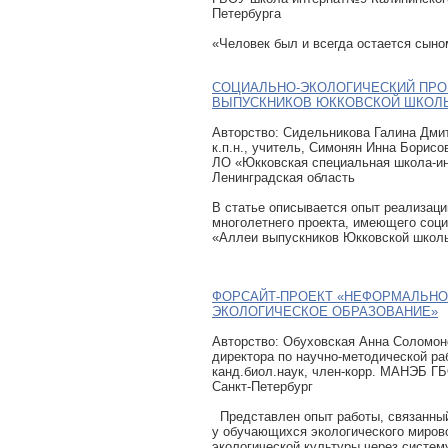
Петербурга
«Человек был и всегда остается сыно
СОЦИАЛЬНО-ЭКОЛОГИЧЕСКИЙ ПРО
ВЫПУСКНИКОВ ЮККОВСКОЙ ШКОЛЫ
Авторcтво: Сидельникова Галина Дмит
к.п.н., учитель, Симонян Инна Борисо
ЛО «Юкковская специальная школа-ин
Ленинградская область
В статье описывается опыт реализаци
многолетнего проекта, имеющего соц
«Аллеи выпускников Юкковской школы
ФОРСАЙТ-ПРОЕКТ «НЕФОРМАЛЬН
ЭКОЛОГИЧЕСКОЕ ОБРАЗОВАНИЕ»
Авторcтво: Обуховская Анна Соломон
директора по научно-методической ра
канд.биол.наук, член-корр. МАНЭБ Г
Санкт-Петербург
Представлен опыт работы, связанны
у обучающихся экологического миров
экологической культуры через систем