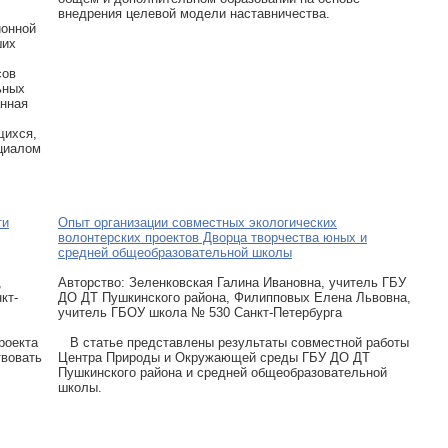
внедрения целевой модели наставничества.
ионной
ших
сов
ьных
анная
щихся,
нциалом
ти
Опыт организации совместных экологических
волонтерских проектов Дворца творчества юных и
средней общеобразовательной школы
,
Авторcтво: Зеленковская Галина Ивановна, учитель ГБУ
кт-
ДО ДТ Пушкинского района, Филипповых Елена Львовна,
учитель ГБОУ школа № 530 Санкт-Петербурга
роекта
В статье представлены результаты совместной работы
твовать
Центра Природы и Окружающей среды ГБУ ДО ДТ
Пушкинского района и средней общеобразовательной
школы.