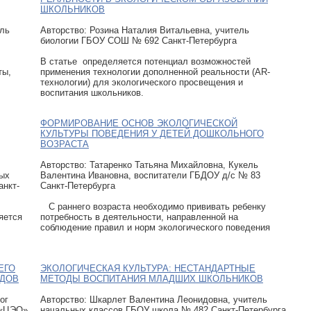
ШКОЛЬНИКОВ
ель
Авторcтво: Розина Наталия Витальевна, учитель
биологии ГБОУ СОШ № 692 Санкт-Петербурга
В статье определяется потенциал возможностей
ты,
применения технологии дополненной реальности (AR-
технологии) для экологического просвещения и
воспитания школьников.
ФОРМИРОВАНИЕ ОСНОВ ЭКОЛОГИЧЕСКОЙ
КУЛЬТУРЫ ПОВЕДЕНИЯ У ДЕТЕЙ ДОШКОЛЬНОГО
ВОЗРАСТА
Авторcтво: Татаренко Татьяна Михайловна, Кукель
ных
Валентина Ивановна, воспитатели ГБДОУ д/с № 83
анкт-
Санкт-Петербурга
С раннего возраста необходимо прививать ребенку
яется
потребность в деятельности, направленной на
соблюдение правил и норм экологического поведения
ЕГО
ЭКОЛОГИЧЕСКАЯ КУЛЬТУРА: НЕСТАНДАРТНЫЕ
ЯДОВ
МЕТОДЫ ВОСПИТАНИЯ МЛАДШИХ ШКОЛЬНИКОВ
ог
Авторcтво: Шкарлет Валентина Леонидовна, учитель
 «ЦЭО»
начальных классов ГБОУ школа № 482 Санкт-Петербурга