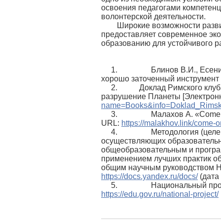
освоения педагогами компетенц
волонтерской деятельности.
Широкие возможности развит
предоставляет современное эко
образованию для устойчивого р
1. Блинов В.И., Есенина Е
хорошо заточенный инструмент //
2. Доклад Римского клуба 2
разрушение Планеты [Электронн
name=Books&info=Doklad_Rims
3. Малахов А. «Come On!» 
URL:
https://malakhov.link/come-o
4. Методология (целевая 
осуществляющих образовательн
общеобразовательным и програм
применением лучших практик об
общим научным руководством Н.
https://docs.yandex.ru/docs/
(дата
5. Национальный проект «
https://edu.gov.ru/national-project/