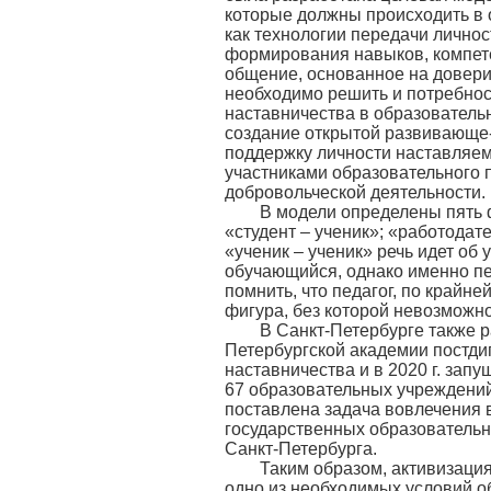
которые должны происходить в 
как технологии передачи личнос
формирования навыков, компет
общение, основанное на довери
необходимо решить и потребнос
наставничества в образовательн
создание открытой развивающе
поддержку личности наставляем
участниками образовательного 
добровольческой деятельности.
В модели определены пять фо
«студент – ученик»; «работодат
«ученик – ученик» речь идет об 
обучающийся, однако именно пе
помнить, что педагог, по крайн
фигура, без которой невозможн
В Санкт-Петербурге также ра
Петербургской академии постди
наставничества и в 2020 г. зап
67 образовательных учреждений
поставлена задача вовлечения 
государственных образовательн
Санкт-Петербурга.
Таким образом, активизация 
одно из необходимых условий о