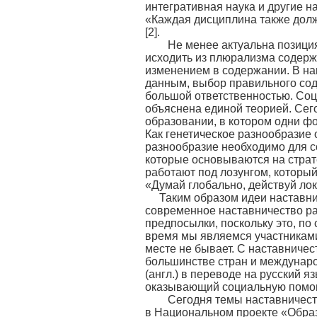
интегративная наука и другие на
«Каждая дисциплина также долж
[2].
Не менее актуальна позиция
исходить из плюрализма содерж
изменением в содержании. В на
данным, выбор правильного сод
большой ответственностью. Соц
объяснена единой теорией. Се
образовании, в котором одни фо
Как генетическое разнообразие 
разнообразие необходимо для с
которые основываются на страт
работают под лозунгом, который
«Думай глобально, действуй ло
Таким образом идеи наставни
современное наставничество ра
предпосылки, поскольку это, по
время мы являемся участниками
месте не бывает. С наставничес
большинстве стран и междунаро
(англ.) в переводе на русский 
оказывающий социальную помо
Сегодня темы наставничеств
в Национальном проекте «Обра