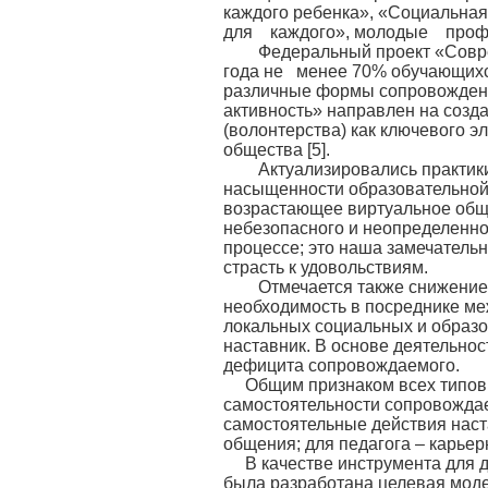
каждого ребенка», «Социальн
для каждого», молодые проф
Федеральный проект «Совре
года не менее 70% обучающихс
различные формы сопровождени
активность» направлен на созд
(волонтерства) как ключевого э
общества [5].
Актуализировались практики 
насыщенности образовательной 
возрастающее виртуальное обще
небезопасного и неопределенн
процессе; это наша замечатель
страсть к удовольствиям.
Отмечается также снижение 
необходимость в посреднике м
локальных социальных и образов
наставник. В основе деятельнос
дефицита сопровождаемого.
Общим признаком всех типов
самостоятельности сопровождаем
самостоятельные действия наст
общения; для педагога – карьерн
В качестве инструмента для
была разработана целевая моде