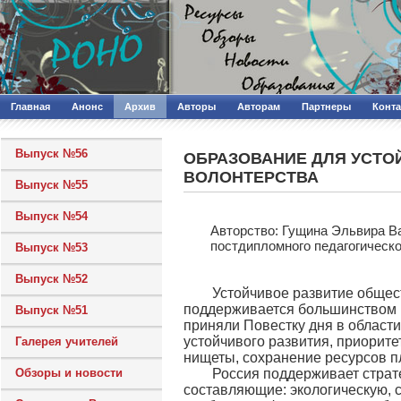
Главная
Анонс
Архив
Авторы
Авторам
Партнеры
Конт
Выпуск №56
ОБРАЗОВАНИЕ ДЛЯ УСТО
ВОЛОНТЕРСТВА
Выпуск №55
Выпуск №54
Авторcтво: Гущина Эльвира В
постдипломного педагогическог
Выпуск №53
Выпуск №52
Устойчивое развитие общест
поддерживается большинством г
Выпуск №51
приняли Повестку дня в области
устойчивого развития, приорит
Галерея учителей
нищеты, сохранение ресурсов п
Обзоры и новости
Россия поддерживает страте
составляющие: экологическую, 