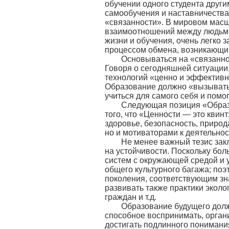
обучении одного студента друг
самообучения и наставничества
«связанности». В мировом масш
взаимоотношений между людьми
жизни и обучения, очень легко 
процессом обмена, возникающи
Основываться на «связанност
Говоря о сегодняшней ситуации
технологий «ценно и эффективн
Образование должно «вызывать 
учиться для самого себя и помог
Следующая позиция «Образов
того, что «Ценности — это квин
здоровье, безопасность, приро
но и мотиваторами к деятельнос
Не менее важный тезис закл
на устойчивости. Поскольку бо
систем с окружающей средой и у
общего культурного багажа; по
поколения, соответствующим з
развивать также практики экол
граждан и т.д.
Образование будущего долж
способное воспринимать, орган
достигать подлинного понимания