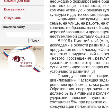
Ссылки для Вас
необходимо формирование обще
составляющих, в частности, экол
Все выпуски
коммуникативную и речевую ку
культуры и других составляющих
О журнале
Формирование культуры как 
семье, на улице, на работе, на
Поиск по сайту
конечно, в образовательной сре
через образование и просвещени
неотъемлемой составляющей стр
В 2018 г. Римский клуб (ме
докладами в области развития 
представил новый доклад «Come
планеты», приуроченный к свое
«нового Просвещения», результ
гуманистическое и открытое раз
сути, и есть идеология совреме
устойчивого развития [3].
Приведу основные позиции и
цивилизации». Настоящая задач
решению проблем, а также разв
Образования, сосредоточенного
должно быть активным и коллек
удержания внимания студентов 
составляет 5%, при практике о
консультации положительно влия