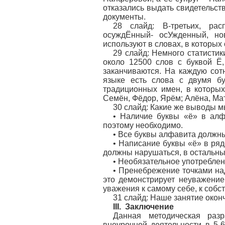
отказались выдать свидетельст
документы.
28 слайд: В-третьих, рас
осуждЁнный- осУжденный, но
используют в словах, в которых 
29 слайд: Немного статистик
около 12500 слов с буквой Ё
заканчиваются. На каждую сот
языке есть слова с двумя бу
традиционных имен, в которых
Семён, Фёдор, Ярём; Алёна, Мат
30 слайд: Какие же выводы 
• Наличие буквы «ё» в алф
поэтому необходимо.
• Все буквы алфавита должны
• Написание буквы «ё» в ря
должны нарушаться, в остальны
• Необязательное употреблен
• Пренебрежение точками на
это демонстрирует неуважение
уважения к самому себе, к собс
31 слайд: Наше занятие окон
III. Заключение
Данная методическая раз
внеурочной деятельности в 5-