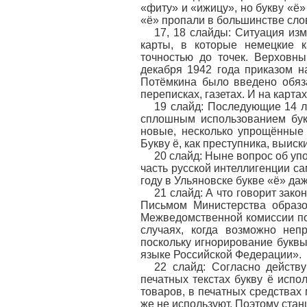
«фиту» и «ижицу», но букву «ё»
«ё» пропали в большинстве сло
17, 18 слайды: Ситуация из
карты, в которые немецкие 
точностью до точек. Верховн
декабря 1942 года приказом 
Потёмкина было введено обяза
переписках, газетах. И на карта
19 слайд: Последующие 14 л
сплошным использованием бук
новые, несколько упрощённые 
Букву ё, как преступника, выис
20 слайд: Ныне вопрос об уп
часть русской интеллигенции с
году в Ульяновске букве «ё» да
21 слайд: А что говорит зак
Письмом Министерства образо
Межведомственной комиссии по 
случаях, когда возможно неп
поскольку игнорирование букв
языке Российской Федерации».
22 слайд: Согласно действ
печатных текстах букву ё испо
товаров, в печатных средствах
же не используют. Поэтому стан