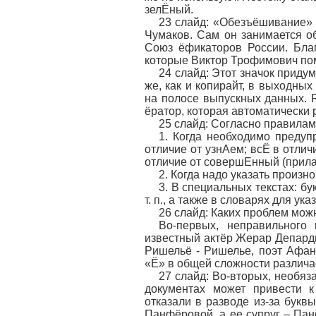
зелЁный.
23 слайд: «Обезъёшивание» -
Чумаков. Сам он занимается о
Союз ёфикаторов России. Благ
которые Виктор Трофимович пом
24 слайд: Этот значок приду
же, как и копирайт, в выходны
на полосе выпускных данных. 
ёратор, которая автоматически р
25 слайд: Согласно правилам
1. Когда необходимо предуп
отличие от узнАем; всЁ в отлич
отличие от совершЕнный (прила
2. Когда надо указать произ
3. В специальных текстах: б
т. п., а также в словарях для у
26 слайд: Каких проблем мож
Во-первых, неправильного
известный актёр Жерар Депардь
Ришельё - Ришелье, поэт Афан
«Ё» в общей сложности различа
27 слайд: Во-вторых, необяз
документах может привести 
отказали в разводе из-за букв
Панфёровой, а ее супруг – Пан