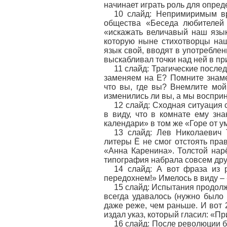
начинает играть роль для опре
10 слайд: Непримиримым вр
общества «Беседа любителей 
«искажать величавый наш язык
которую ныне стихотворцы на
язык свой, вводят в употребле
выскабливал точки над ней в п
11 слайд: Трагические после
заменяем на Е? Помните знаме
что вы, где вы? Внемлите мой
изменились ли вы, а мы восприни
12 слайд: Сходная ситуация 
в виду, что в комнате ему зн
календари» в том же «Горе от ум
13 слайд: Лев Николаевич 
литеры Ё не смог отстоять пр
«Анна Каренина». Толстой нарё
типография набрала совсем дру
14 слайд: А вот фраза из 
передохнем!» Имелось в виду –
15 слайд: Испытания продолж
всегда удавалось (нужно было 
даже реже, чем раньше. И вот
издал указ, который гласил: «П
16 слайд: После революции б