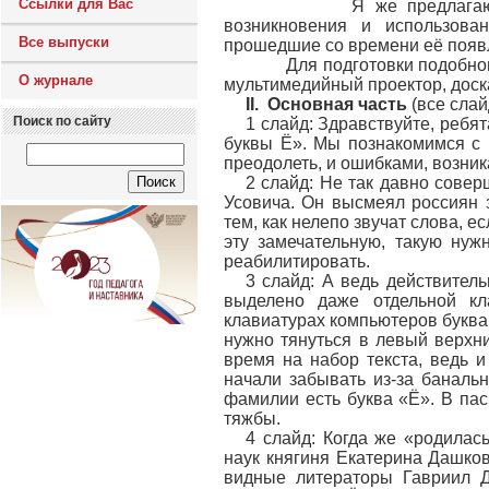
Ссылки для Вас
Я же предлагаю рассмо
возникновения и использова
Все выпуски
прошедшие со времени её появл
Для подготовки подобного з
О журнале
мультимедийный проектор, доск
II. Основная часть
(все сла
Поиск по сайту
1 слайд: Здравствуйте, ребя
буквы Ё». Мы познакомимся с 
преодолеть, и ошибками, возник
2 слайд: Не так давно сове
Усовича. Он высмеял россиян з
тем, как нелепо звучат слова, е
эту замечательную, такую нуж
реабилитировать.
3 слайд: А ведь действител
выделено даже отдельной кл
клавиатурах компьютеров буква 
нужно тянуться в левый верхни
время на набор текста, ведь и
начали забывать из-за баналь
фамилии есть буква «Ё». В пас
тяжбы.
4 слайд: Когда же «родилас
наук княгиня Екатерина Дашков
видные литераторы Гавриил Д