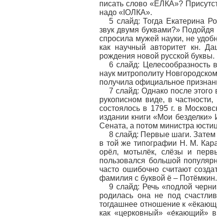
писать слово «ЁЛКА»? Присутст
надо «IОЛКА».
5 слайд: Тогда Екатерина Р
звук двумя буквами?» Подойдя к
спросила мужей науки, не удоб
как научный авторитет кн. Д
рождения новой русской буквы.
6 слайд: Целесообразность 
наук митрополиту Новгородскому
получила официальное признан
7 слайд: Однако после этого
рукописном виде, в частности,
состоялось в 1795 г. в Москов
издании книги «Мои безделки» 
Сената, а потом министра юсти
8 слайд: Первые шаги. Затем 
в той же типографии Н. М. Кар
орёл, мотылёк, слёзы и пер
пользовался большой популярн
часто ошибочно считают созда
фамилия с буквой ё – Потёмкин.
9 слайд: Речь «подлой черн
родилась она не под счастли
тогдашнее отношение к «ёкающе
как «церковный» «е́кающий» в