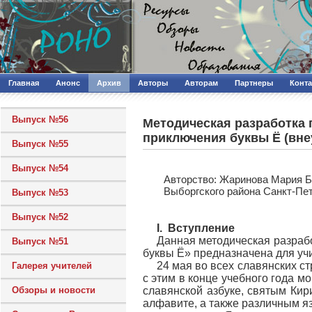
Главная
Анонс
Архив
Авторы
Авторам
Партнеры
Конт
Выпуск №56
Методическая разработка 
приключения буквы Ё (вне
Выпуск №55
Выпуск №54
Авторcтво: Жаринова Мария Б
Выборгского района Санкт-Пе
Выпуск №53
Выпуск №52
I. Вступление
Данная методическая разраб
Выпуск №51
буквы Ё» предназначена для учи
24 мая во всех славянских с
Галерея учителей
с этим в конце учебного года 
Обзоры и новости
славянской азбуке, святым Ки
алфавите, а также различным я