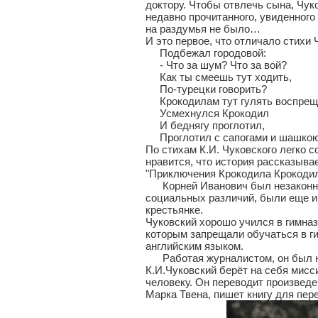
доктору. Чтобы отвлечь сына, Чуко
недавно прочитанного, увиденного
на раздумья не было…
И это первое, что отличало стихи 
Подбежал городовой:
- Что за шум? Что за вой?
Как ты смеешь тут ходить,
По-турецки говорить?
Крокодилам тут гулять воспрещ
Усмехнулся Крокодил
И беднягу проглотил,
Проглотил с сапогами и шашкою
По стихам К.И. Чуковского легко 
нравится, что история рассказывае
"Приключения Крокодила Крокодил
Корней Иванович был незаконнор
социальных различий, были еще и 
крестьянке.
Чуковский хорошо учился в гимнази
которым запрещали обучаться в г
английским языком.
Работая журналистом, он был нап
К.И.Чуковский берёт на себя мис
человеку. Он переводит произведе
Марка Твена, пишет книгу для пер