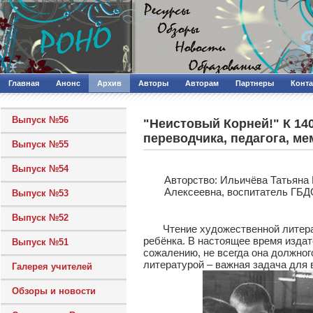
Главная
Анонс
Архив
Авторы
Авторам
Партнеры
Конт
Выпуск №56
"Неистовый Корней!" К 14
переводчика, педагога, м
Выпуск №55
Выпуск №54
Авторcтво: Ильичёва Татьяна
Алексеевна, воспитатель ГБД
Выпуск №53
Выпуск №52
Чтение художественной литерату
ребёнка. В настоящее время изда
Выпуск №51
сожалению, не всегда она должног
литературой – важная задача для 
Галерея учителей
Обзоры и новости