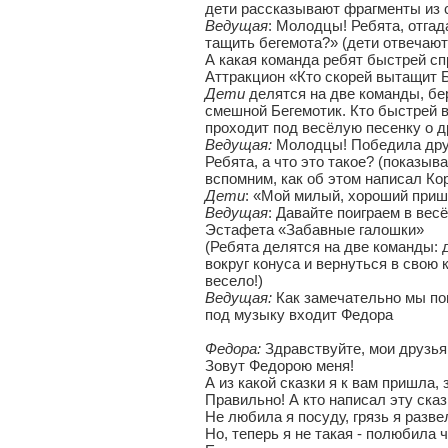
дети рассказывают фрагменты из 
Ведущая
: Молодцы! Ребята, отгада
тащить бегемота?» (дети отвечают
А какая команда ребят быстрей сп
Аттракцион «Кто скорей вытащит 
Дети
делятся на две команды, бер
смешной Бегемотик. Кто быстрей в
проходит под весёлую песенку о 
Ведущая:
Молодцы! Победила дру
Ребята, а что это такое? (показыв
вспомним, как об этом написал Ко
Дети
: «Мой милый, хороший пришл
Ведущая
: Давайте поиграем в вес
Эстафета «Забавные галошки»
(Ребята делятся на две команды: 
вокруг конуса и вернуться в свою 
весело!)
Ведущая:
Как замечательно мы по
под музыку входит Федора
Федора:
Здравствуйте, мои друзья
Зовут Федорою меня!
А из какой сказки я к вам пришла, 
Правильно! А кто написал эту сказ
Не любила я посуду, грязь я разве
Но, теперь я не такая - полюбила ч