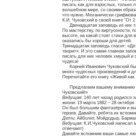
писать как для взрослых, только л
волшебном мире, со своими образа
что нужно. Механически срифмован
К.И. Чуковский в своей книге "От 
Двенадцатая заповедь из них так
По мастерству, по виртуозности, 
высоте, на какой стоят стихи для 
оказались бы хороши для детей.
Тринадцатая заповедь гласит: «Дет
творит». И это самая главная зап
писать для них человек хмурый и 
чудеса!
Корней Иванович Чуковский был 
много чудесных произведений и д
Перечитайте его книгу «Живой как
Предлагаем вашему вниманию сце
Чуковский!»
Ведущая
: 140 лет назад родился 
жизни: 19 марта 1882 – 28 октября 
Он был большим фантазёром и вы
героев. Давайте, ребята их вспомн
Дети
: Айболит, Мойдодыр, Бармал
Ведущая:
К.И.Чуковский написал м
отвечают)
Давайте вспомним ваши самые люб