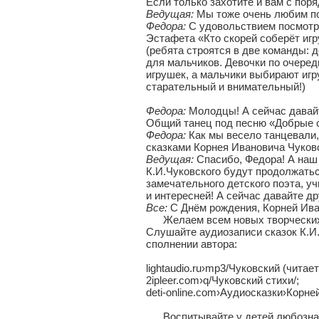
Если только захотите и вам с поря
Ведущая:
Мы тоже очень любим по
Федора:
С удовольствием посмотр
Эстафета «Кто скорей соберёт иг
(ребята строятся в две команды: 
для мальчиков. Девочки по очеред
игрушек, а мальчики выбирают игр
старательный и внимательный!)
Федора:
Молодцы! А сейчас давай
Общий танец под песню «Добрые 
Федора:
Как мы весело танцевали,
сказками Корнея Ивановича Чуковс
Ведущая:
Спасибо, Федора! А наш 
К.И.Чуковского будут продолжатьс
замечательного детского поэта, уч
и интересней! А сейчас давайте д
Все:
С Днём рождения, Корней Ива
Желаем всем новых творческих
Слушайте аудиозаписи сказок К.И.
сполнении автора:
lightaudio.ru›mp3/Чуковский (читает
2ipleer.com›q/Чуковский стихи/;
deti-online.com›Аудиосказки›Корн
Воспитывайте у детей любознате