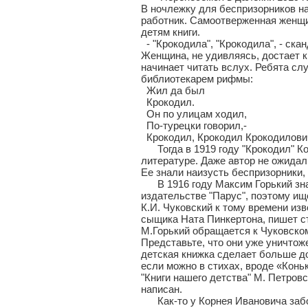
В ночлежку для беспризорников на
работник. Самоотверженная женщин
детям книги.
- "Крокодила", "Крокодила", - ск
Женщина, не удивляясь, достает к
начинает читать вслух. Ребята сл
библиотекарем рифмы:
Жил да был
Крокодил.
Он по улицам ходил,
По-турецки говорил,-
Крокодил, Крокодил Крокодилови
Тогда в 1919 году "Крокодил" Ко
литературе. Даже автор не ожидал
Ее знали наизусть беспризорники,
В 1916 году Максим Горький знак
издательстве "Парус", поэтому ищ
К.И. Чуковский к тому времени изв
сыщика Ната Пинкертона, пишет ст
М.Горький обращается к Чуковском
Представьте, что они уже уничтож
детская книжка сделает больше до
если можно в стихах, вроде «Коньк
"Книги нашего детства" М. Петровс
написан.
Как-то у Корнея Ивановича забол