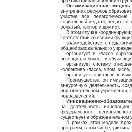
практика финансирования групп
Оптимизационная модель.
внутренних ресурсов образоват
участие все педагогические 
социальный педагог, педагог-пс
вожатый, тьютор и другие).
В этом случае координирующу
соответствии со своими функци
взаимодействует с педагоги
общеобразовательного учрежде
организует в классе образ
потенциала личности обучающих
организует систему отнош
коллектива класса, в том числе
организует социально значим
Преимущества оптимизацио
внеурочную деятельность, соз
образовательном учреждении, с
подразделений.
Инновационно-образовате
на деятельность инновацион
федерального, региональног
существует в образовательном 
В рамках этой модели прох
программ, в том числе, учитыв