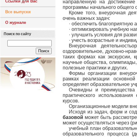
Ссылки для Вас
направленную на достижение 
программы начального общего 
Все выпуски
Кроме того, внеурочная де
очень важных задач:
О журнале
· обеспечить благоприятную 
· оптимизировать учебную на
Поиск по сайту
· улучшить условия для разви
· учесть возрастные и индив
Внеурочная деятельностьо
оздоровительное, духовно-нрав
таких формах как экскурсии, 
научные общества, олимпиады,
полезные практики и других.
Формы организации внеуроч
рамках реализации основной
определяет образовательное уч
Очевидны и преимущества 
практического использования
курсов.
Организационные модели вне
Исходя из задач, форм и со
базовой
может быть рассмотре
может осуществляться через (рис
учебный план образовательн
образовательного процесса (