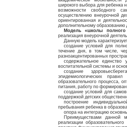
широкого выбора для ребенка н
возможности свободного са
осуществлению внеурочной дея
ориентированная и деятельнос
дополнительному образованию 
Модель «школы полного
реализация внеурочной деятель
Данную модель характеризует
создание условий для полн
течение дня, в том числе, ч
разноакцентированных простра
содержательное единство у
воспитательной системы и осно
создание здоровьесбере
эпидемиологических прави
образовательного процесса, о
питания, работу по формирован
создание условий для самов
поддержкой детских общественн
построение индивидуальн
пребывания ребенка в образов
опора на интеграцию основн
Преимуществами данной м
реализации образовательного