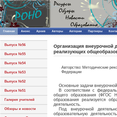
Главная
Анонс
Архив
Авторы
Авторам
Партнеры
Конт
Выпуск №56
Организация внеурочной 
реализующих общеобразов
Выпуск №55
Выпуск №54
Авторcтво: Методические рек
Федерации
Выпуск №53
Выпуск №52
Основные задачи внеурочной
В соответствии с федераль
Выпуск №51
общего образования (ФГОС Н
образования реализуется обр
Галерея учителей
деятельность.
Обзоры и новости
Под внеурочной деятель
образовательную деятельност