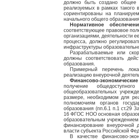
должно быть создано общее 
реализуемых в рамках такого 
сориентированы на планируем
начального общего образования
Нормативное обеспечени
соответствующее правовое пол
организациями, деятельности ее
процесса, должно регулирова
инфраструктуры образовательн
Разрабатываемые или скор
должны соответствовать дей
образования.
Примерный перечень лока
реализацию внеурочной деятель
Финансово-экономические
получение общедоступно
общеобразовательных учрежд
размере, необходимом для ре
полномочиям органов госуд
образования (пп.6.1 п.1 ст.29
16 ФГОС НОО основная образов
образовательным учреждением 
финансирование внеурочной д
власти субъекта Российской Фе
В качестве финансово-эко