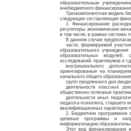
образовательным учреждение
внебюджетного финансировани
Трехкомпонентная модель бю
следующие составляющие финан
1. Финансирование расходо
регуляторы экономических мех
в том числе, в рамках системы 
В данном случае предполага
части, формируемой участни
образовательного учреждения
образовательных модулей, 
исследований, практикумов и т.
внутришкольного дополнит
ориентированые на планируем
начального общего образования
групп продленного дня (моде
деятельности классных руко
общественно полезные практики и
деятельности иных педагогич
педагога-психолога, старшего 
квалификационных характерист
2. Бюджетное программное 
целевые программы и напр
информатизацию образовательно
Этот вид финансирования и