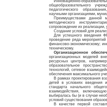
Инновационно-образова
общеобразовательного учре
педагогического образован
научными организациями, муни
Преимуществами данной м
методического инструментар
сопровождение их реализации, 
Создание условий для реали
Для успешного введения Ф
проведение ряда мероприятий
финансово-экономическому; ин
техническому.
Организационное обеспеч
организационных моделей вне
ресурсных центров, например
образовательное пространст
технологий, сетевое взаимоде
обеспечения максимального уче
В рамках проектирования вз
детей в условиях введения и
стандарта начального общег
взаимодействия, включающу
выбиралась бы (и в случае нео
условий существования образо
В качестве первой состав