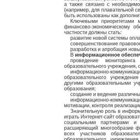
а также связано с необходимо
(например, для плавательной сек
быть использованы как дополни
Ключевыми приоритетами 
финансово-экономическому о
частности должны стать:
развитие новой системы опл
совершенствование правовог
разработка и апробация новы
В
информационное обеспе
проведение мониторинга
образовательного учреждения, 
информационно-коммуник
образовательного учреждени
другими образовательными у
образования;
создание и ведение различны
информационно-коммуникац
мотивации, контроля реализаци
Значительную роль в информ
играть Интернет-сайт образова
социальными партнерами и о
расширяющий многообразие ф
всех участников образоват
образовательного учреждени