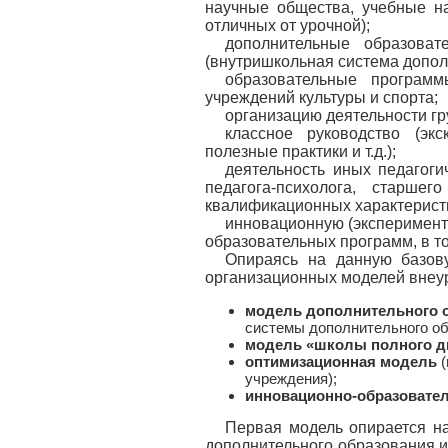
научные общества, учебные на
отличных от урочной);
дополнительные образоват
(внутришкольная система допол
образовательные программ
учреждений культуры и спорта;
организацию деятельности гр
классное руководство (экс
полезные практики и т.д.);
деятельность иных педагогич
педагога-психолога, старше
квалификационных характерист
инновационную (эксперимент
образовательных программ, в т
Опираясь на данную базов
организационных моделей внеур
модель
дополнительного 
системы дополнительного об
модель «школы полного д
оптимизационная модель
(
учреждения);
инновационно-образовате
Первая модель опирается н
дополнительного образования и