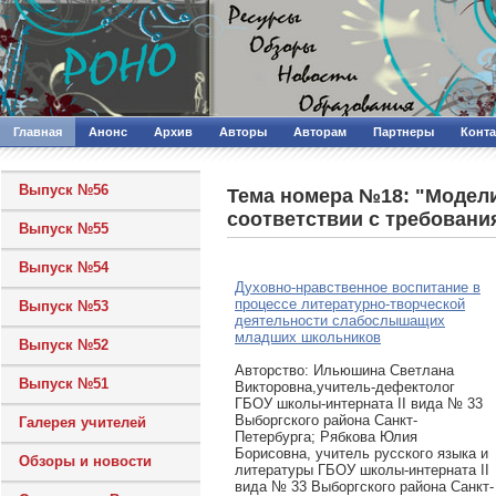
Главная
Анонс
Архив
Авторы
Авторам
Партнеры
Конт
Выпуск №56
Тема номера №18: "Модели
соответствии с требован
Выпуск №55
Выпуск №54
Духовно-нравственное воспитание в
процессе литературно-творческой
Выпуск №53
деятельности слабослышащих
младших школьников
Выпуск №52
Авторcтво: Ильюшина Светлана
Выпуск №51
Викторовна,учитель-дефектолог
ГБОУ школы-интерната II вида № 33
Выборгского района Санкт-
Галерея учителей
Петербурга; Рябкова Юлия
Борисовна, учитель русского языка и
Обзоры и новости
литературы ГБОУ школы-интерната II
вида № 33 Выборгского района Санкт-