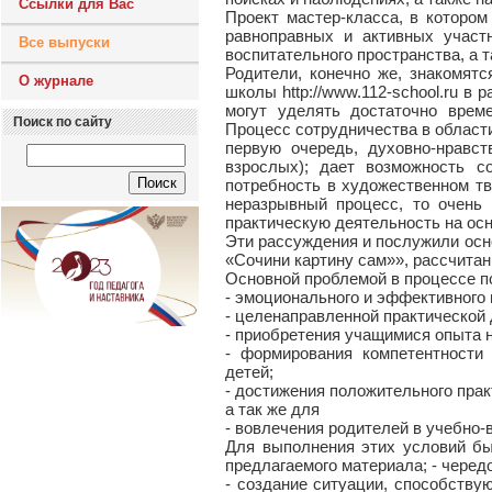
Ссылки для Вас
Проект мастер-класса, в котором
равноправных и активных участ
Все выпуски
воспитательного пространства, а
Родители, конечно же, знакомят
О журнале
школы http://www.112-school.ru в 
могут уделять достаточно врем
Поиск по сайту
Процесс сотрудничества в области
первую очередь, духовно-нравс
взрослых); дает возможность со
потребность в художественном тв
неразрывный процесс, то очень
практическую деятельность на осн
Эти рассуждения и послужили осн
«Сочини картину сам»», рассчитан
Основной проблемой в процессе по
- эмоционального и эффективного 
- целенаправленной практической 
- приобретения учащимися опыта 
- формирования компетентности 
детей;
- достижения положительного практ
а так же для
- вовлечения родителей в учебно-
Для выполнения этих условий бы
предлагаемого материала; - черед
- создание ситуации, способству