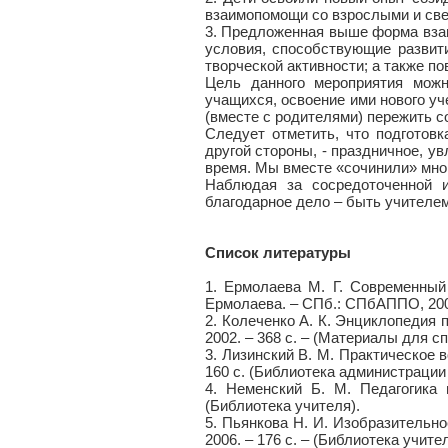
взаимопомощи со взрослыми и све
3. Предложенная выше форма взаи
условия, способствующие развит
творческой активности; а также 
Цель данного мероприятия можн
учащихся, освоение ими нового уч
(вместе с родителями) пережить с
Следует отметить, что подготовк
другой стороны, - праздничное, ув
время. Мы вместе «сочинили» мног
Наблюдая за сосредоточенной и
благодарное дело – быть учителем
Список литературы
1. Ермолаева М. Г. Современный 
Ермолаева. – СПб.: СПбАППО, 2007
2. Колеченко А. К. Энциклопедия 
2002. – 368 с. – (Материалы для 
3. Лизинский В. М. Практическое в
160 с. (Библиотека администрации
4. Неменский Б. М. Педагогика 
(Библиотека учителя).
5. Пьянкова Н. И. Изобразительно
2006. – 176 с. – (Библиотека учит