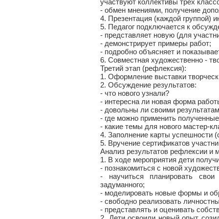
участвуют коллективы трех классо
- обмен мнениями, получение доп
4. Презентация (каждой группой) 
5. Педагог подключается к обсуж
- представляет новую (для участн
- демонстрирует примеры работ;
- подробно объясняет и показыва
6. Совместная художественно - тв
Третий этап (рефлексия):
1. Оформление выставки творческ
2. Обсуждение результатов:
- что нового узнали?
- интересна ли новая форма работ
- довольны ли своими результата
- где можно применить полученные
- какие темы для нового мастер-к
4. Заполнение карты успешности (
5. Вручение сертификатов участни
Анализ результатов рефлексии и 
1. В ходе мероприятия дети получ
- познакомиться с новой художеств
- научиться планировать свои
задуманного;
- моделировать новые формы и об
- свободно реализовать личностны
- представлять и оценивать собст
2. Дети освоили новый опыт сози