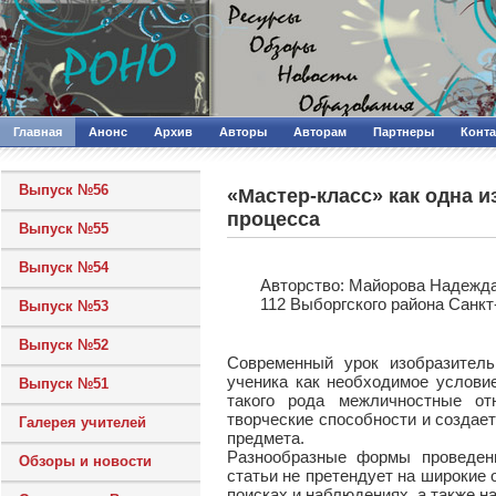
Главная
Анонс
Архив
Авторы
Авторам
Партнеры
Конт
Выпуск №56
«Мастер-класс» как одна 
процесса
Выпуск №55
Выпуск №54
Авторcтво: Майорова Надежда
112 Выборгского района Санкт
Выпуск №53
Выпуск №52
Современный урок изобразитель
ученика как необходимое услови
Выпуск №51
такого рода межличностные от
творческие способности и созда
Галерея учителей
предмета.
Разнообразные формы проведени
Обзоры и новости
статьи не претендует на широкие 
поисках и наблюдениях, а также н