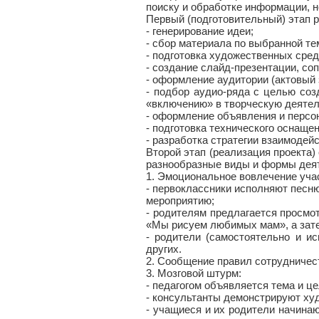
поиску и обработке информации, 
Первый (подготовительный) этап 
- генерирование идеи;
- сбор материала по выбранной те
- подготовка художественных сре
- создание слайд-презентации, с
- оформление аудитории (актовый 
- подбор аудио-ряда с целью со
«включению» в творческую деятел
- оформление объявления и персо
- подготовка технического оснащен
- разработка стратегии взаимодейс
Второй этап (реализация проекта
разнообразные виды и формы дея
1. Эмоциональное вовлечение уча
- первоклассники исполняют песню
мероприятию;
- родителям предлагается просмо
«Мы рисуем любимых мам», а зат
- родители (самостоятельно и ис
других.
2. Сообщение правил сотрудничес
3. Мозговой штурм:
- педагогом объявляется тема и це
- консультанты демонстрируют ху
- учащиеся и их родители начинаю