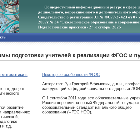
Общедоступный информационный ресурс в сфере ш
дошкольного, коррекционного и дополнительного обра
Свидетельство о регистрации Эл № ФС77-27423 от 07 
2007г.
№ 54 "Экологическое образование в современно
Педагогические практики - 2", октябрь, 2025
акты
мы подготовки учителей к реализации ФГОС и п
 математики в
Некоторые особенности ФГОС
Авторcтво: Гун Григорий Ефимович, д.п.н., профес
.п.н, доцент,
заведующий кафедрой социального здоровья ЛО
тического
С 1 сентября 2011 года все образовательные учр
России перешли на новый Федеральный государс
тся развитие
образовательный стандарт начального общего
х направлениях:
образования (ФГОС НОО).
стической,
едагогике
 и т.д.