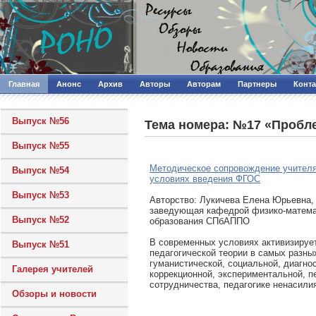
Главная
Анонс
Архив
Авторы
Авторам
Партнеры
Конт
Выпуск №56
Тема номера: №17 «Пробле
Выпуск №55
Методическое сопровождение учителя
Выпуск №54
условиях введения ФГОС
Выпуск №53
Авторcтво: Лукичева Елена Юрьевна, к
заведующая кафедрой физико-матема
Выпуск №52
образования СПбАППО
В современных условиях активизируе
Выпуск №51
педагогической теории в самых разны
гуманистической, социальной, диагно
Галерея учителей
коррекционной, экспериментальной, п
сотрудничества, педагогике ненасилия
Обзоры и новости