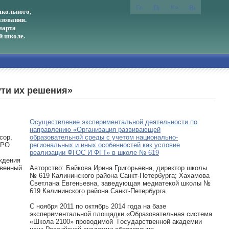
кольного,
зования.
марта
й школе.
ути их решения»
Осуществление экспериментальной деятельности по
направлению «Организация развивающей
сор,
образовательной среды с учетом национально-
ИРО
региональных и иных особенностей как условие
реализации ФГОС И ФГТ» в школе № 619
еждения
твенный
Авторcтво: Байкова Ирина Григорьевна, директор школы
№ 619 Калининского района Санкт-Петербурга; Хахамова
Светлана Евгеньевна, заведующая медиатекой школы №
619 Калининского района Санкт-Петербурга
С ноября 2011 по октябрь 2014 года на базе
экспериментальной площадки «Образовательная система
«Школа 2100» проводимой Государственной академии