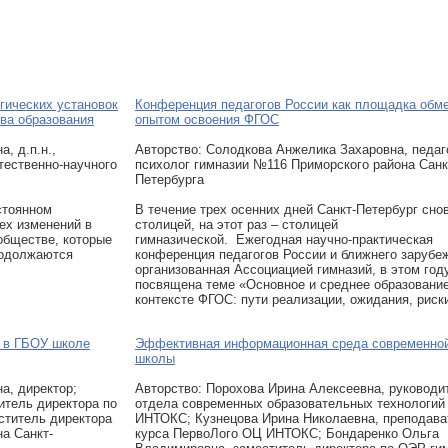
гических установок
Конференция педагогов России как площадка обм
ва образования
опытом освоения ФГОС
, д.п.н.,
Авторcтво: Солодкова Анжелика Захаровна, педаг
ественно-научного
психолог гимназии №116 Приморского района Санк
Петербурга
стоянном
В течение трех осенних дней Санкт-Петербург сно
ех изменений в
столицей, на этот раз – столицей
обществе, которые
гимназической. Ежегодная научно-практическая
родолжаются
конференция педагогов России и ближнего зарубе
организованная Ассоциацией гимназий, в этом год
посвящена теме «Основное и среднее образование
контексте ФГОС: пути реализации, ожидания, риск
я в ГБОУ школе
Эффективная информационная среда современно
школы
а, директор;
Авторcтво: Порохова Ирина Алексеевна, руководи
итель директора по
отдела современных образовательных технологи
ститель директора
ИНТОКС; Кузнецова Ирина Николаевна, преподава
а Санкт-
курса ПервоЛого ОЦ ИНТОКС; Бондаренко Ольга