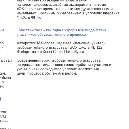
наук Российской академии образования
начался широкомасштабный эксперимент по теме
«Обеспечение преемственности между дошкольным и
начальным школьным образованием в условиях введения
ФГОС и ФГТ».
ена
«Мастер-класс» как одна из форм взаимодействия
участников образовательного процесса
ог-
Авторcтво: Майорова Надежда Ивановна, учитель
т-
изобразительного искусства ГБОУ школы № 112
Выборгского района Санкт-Петербурга
ва стал
Современный урок изобразительного искусства
предполагает диалоговое взаимодействие учителя и
ученика как необходимое условие достижения
жья,
цели процесса обучения в целом.
у была
 в
и».
й
тель
й ОЦ
тель