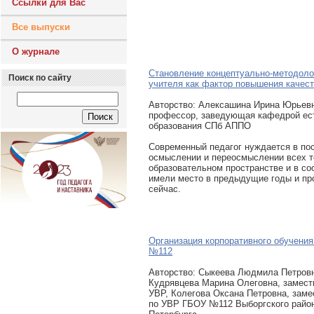
Ссылки для Вас
Все выпуски
О журнале
Становление концептуально-методоло
Поиск по сайту
учителя как фактор повышения качест
Авторcтво: Алексашина Ирина Юрьевна
профессор, заведующая кафедрой ест
образования СПб АППО
Современный педагог нуждается в по
осмыслении и переосмыслении всех т
образовательном пространстве и в со
имели место в предыдущие годы и п
сейчас.
Организация корпоративного обучени
№112
Авторcтво: Сыкеева Людмила Петровн
Кудрявцева Марина Олеговна, замест
УВР, Колегова Оксана Петровна, заме
по УВР ГБОУ №112 Выборгского район