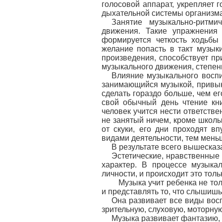
голосовой аппарат, укрепляет 
дыхательной системы организма
Занятие музыкально-ритм
движения. Такие упражнения
формируется четкость ходьбы
желание попасть в такт музык
произведения, способствует п
музыкального движения, степен
Влияние музыкального воспи
занимающийся музыкой, привыка
сделать гораздо больше, чем ег
свой обычный день чтение кни
человек учится нести ответств
не занятый ничем, кроме школы
от скуки, его дни проходят вп
видами деятельности, тем меньш
В результате всего вышеска
Эстетические, нравственные
характер. В процессе музыка
личности, и происходит это толь
Музыка учит ребенка не толь
и представлять то, что слышишь
Она развивает все виды восп
зрительную, слуховую, моторну
Музыка развивает фантазию, 