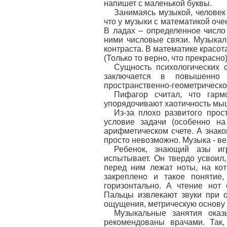
напишет с маленькой буквы.
Занимаясь музыкой, человек
что у музыки с математикой оче
В ладах – определенное число
ними числовые связи. Музыкал
контраста. В математике красота
(Только то верно, что прекрасно)
Сущность психологических 
заключается в повышенно 
пространственно-геометрическо
Пифагор считал, что гарм
упорядочивают хаотичность мыш
Из-за плохо развитого прос
условие задачи (особенно на
арифметическом счете. А знак
просто невозможно. Музыка - в
Ребенок, знающий азы иг
испытывает. Он твердо усвоил,
перед ним лежат ноты, на ко
закреплено и такое понятие,
горизонтально. А чтение нот
Пальцы извлекают звуки при о
ощущения, метрическую основу 
Музыкальные занятия оказ
рекомендованы врачами. Так,