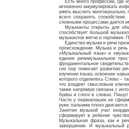
Есть много профессий, где 
мгновенно аккумулировать инфо
уметь мыслить многоканально, 
всего сохранять спокойствие.
сложными процессами дается им
Музыканты открыты для обще
способствует большой музыкал
музыкантов мягче и терпимее. П
Единство музыки и речи при
происхождение. Музыка и речь 
«Музыкальный язык» и «музык
единое речемузыкальное прос
фундаментальное свидетельств
сих пор помогает развитию ре
изучении языка, освоении навык
которого отделилось Слово – та
что владеет смысловым ключо
также напрямую связана с инто
буквы и слоги в словах. Пишут
Часто у первоклашек не сфор
руки: пальчики плохо двигаются
Занятия музыкой учат коорди
сформирует в ребенке чувств
Музыкальная фраза, как и реч
завершение. И музыкальный р