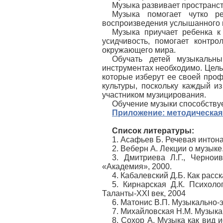
Музыка развивает пространс
Музыка помогает чутко ре
воспроизведения услышанного п
Музыка приучает ребенка к
усидчивость, помогает контр
окружающего мира.
Обучать детей музыкальн
инструментах необходимо. Цель 
которые изберут ее своей проф
культуры, поскольку каждый 
участником музицирования.
Обучение музыки способствуе
Приложение:
методическая
Список литературы:
1. Асафьев Б. Речевая интонац
2. Веберн А. Лекции о музыке.
3. Дмитриева Л.Г., Чернои
«Академия», 2000.
4. Кабалевский Д.Б. Как расс
5. Кирнарская Д.К. Психоло
Таланты-ХХI век, 2004
6. Матонис В.П. Музыкально-э
7. Михайловская Н.М. Музыка
8. Сохор А. Музыка как вид и