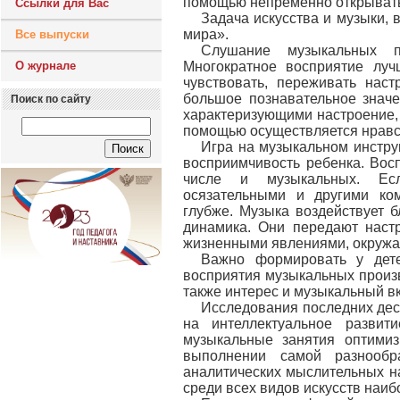
помощью непременно открывать 
Ссылки для Вас
Задача искусства и музыки, 
мира».
Все выпуски
Слушание музыкальных п
О журнале
Многократное восприятие луч
чувствовать, переживать нас
большое познавательное значе
Поиск по сайту
характеризующими настроение, 
помощью осуществляется нравст
Игра на музыкальном инстру
восприимчивость ребенка. Вос
числе и музыкальных. Есл
осязательными и другими ко
глубже. Музыка воздействует б
динамика. Они передают наст
жизненными явлениями, окруж
Важно формировать у дете
восприятия музыкальных произв
также интерес и музыкальный вк
Исследования последних дес
на интеллектуальное развит
музыкальные занятия оптимиз
выполнении самой разнообр
аналитических мыслительных на
среди всех видов искусств наиб