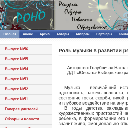
Главная
Анонс
Архив
Авторы
Авторам
Партнеры
Конт
Выпуск №56
Роль музыки в развитии р
Выпуск №55
Авторcтво: Голубничая Натал
Выпуск №54
ДДТ «Юность» Выборгского ра
Выпуск №53
Музыка – величайший исто
Выпуск №52
вдохновить, зажечь человека,
состояние тоски, скорби, тихой
Выпуск №51
и глубокое воздействие на внут
В годы детства закладыв
Галерея учителей
художественных пристрастий че
ребенка, в формировании его 
Обзоры и новости
значит живо, эмоционально отк