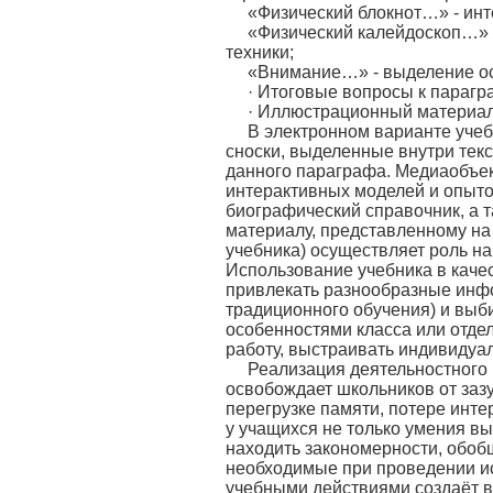
«Физический блокнот…» - ин
«Физический калейдоскоп…» 
техники;
«Внимание…» - выделение ос
· Итоговые вопросы к парагр
· Иллюстрационный материал 
В электронном варианте учеб
сноски, выделенные внутри текс
данного параграфа. Медиаобъек
интерактивных моделей и опыто
биографический справочник, а 
материалу, представленному на 
учебника) осуществляет роль н
Использование учебника в каче
привлекать разнообразные инф
традиционного обучения) и выби
особенностями класса или отде
работу, выстраивать индивидуа
Реализация деятельностного 
освобождает школьников от заз
перегрузке памяти, потере инт
у учащихся не только умения в
находить закономерности, обоб
необходимые при проведении и
учебными действиями создаёт в