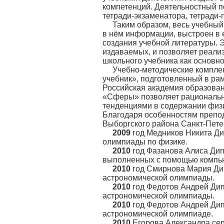
компетенций. Деятельностный п
тетради-экзаменатора, тетради-
Таким образом, весь учебный
в нём информации, выстроен в
создания учебной литературы. Э
издаваемых, и позволяет реали
школьного учебника как основн
Учебно-методические компле
учебник», подготовленный в ра
Российская академия образован
«Сферы» позволяет рациональн
тенденциями в содержании физи
Благодаря особенностям препо
Выборгского района Санкт-Пете
2009
год Медников Никита Ди
олимпиады по физике.
2010
год Фазанова Алиса Дипл
выполненных с помощью компь
2010
год Смирнова Мария Дип
астрономической олимпиады.
2010
год Федотов Андрей Дип
астрономической олимпиады.
2010
год Федотов Андрей Дипл
астрономической олимпиаде.
2010
Егорова Александра сер