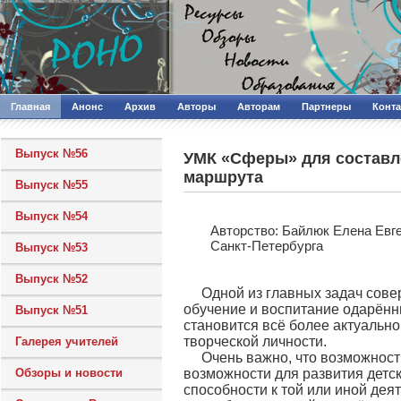
Главная
Анонс
Архив
Авторы
Авторам
Партнеры
Конт
Выпуск №56
УМК «Сферы» для составл
маршрута
Выпуск №55
Выпуск №54
Авторcтво: Байлюк Елена Евг
Санкт-Петербурга
Выпуск №53
Выпуск №52
Одной из главных задач сов
обучение и воспитание одарённ
Выпуск №51
становится всё более актуальн
творческой личности.
Галерея учителей
Очень важно, что возможнос
Обзоры и новости
возможности для развития детс
способности к той или иной дея