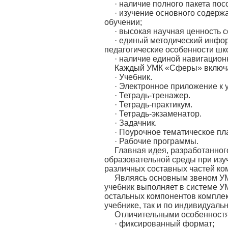
· наличие полного пакета пос
· изучение основного содер
обучении;
· высокая научная ценность 
· единый методический инфо
педагогические особенности шк
· наличие единой навигацион
Каждый УМК «Сферы» включа
· Учебник.
· Электронное приложение к у
· Тетрадь-тренажер.
· Тетрадь-практикум.
· Тетрадь-экзаменатор.
· Задачник.
· Поурочное тематическое пл
· Рабочие программы.
Главная идея, разработанно
образовательной среды при изу
различных составных частей ко
Являясь основным звеном УМ
учебник выполняет в системе У
остальных компонентов комплект
учебнике, так и по индивидуаль
Отличительными особенностя
· фиксированный формат;