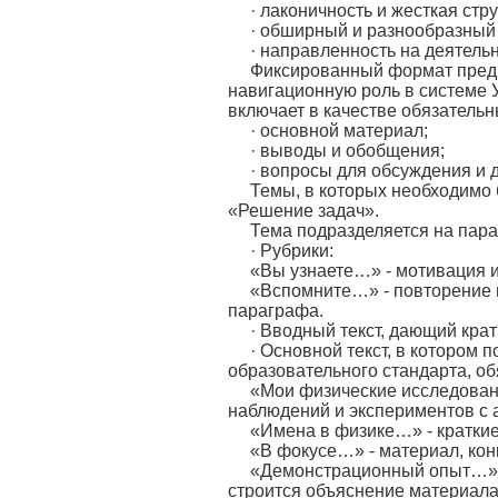
· лаконичность и жесткая стр
· обширный и разнообразный
· направленность на деятель
Фиксированный формат предп
навигационную роль в системе У
включает в качестве обязательн
· основной материал;
· выводы и обобщения;
· вопросы для обсуждения и 
Темы, в которых необходимо 
«Решение задач».
Тема подразделяется на пар
· Рубрики:
«Вы узнаете…» - мотивация 
«Вспомните…» - повторение 
параграфа.
· Вводный текст, дающий кра
· Основной текст, в котором
образовательного стандарта, об
«Мои физические исследова
наблюдений и экспериментов с 
«Имена в физике…» - краткие
«В фокусе…» - материал, кон
«Демонстрационный опыт…» -
строится объяснение материала