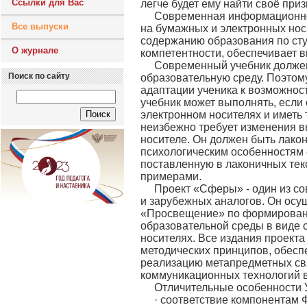
Ссылки для Вас
легче будет ему найти своё приз
Современная информационно-
Все выпуски
на бумажных и электронных нос
содержанию образования по ст
О журнале
компетентности, обеспечивает в
Современный учебник долже
Поиск по сайту
образовательную среду. Поэтом
адаптации ученика к возможнос
учебник может выполнять, если 
электронном носителях и иметь
неизбежно требует изменения в
носителе. Он должен быть лако
психологическим особенностям
поставленную в лаконичных тек
примерами.
Проект «Сферы» - один из с
и зарубежных аналогов. Он осу
«Просвещение» по формирован
образовательной среды в виде 
носителях. Все издания проект
методических принципов, обес
реализацию метапредметных св
коммуникационных технологий в
Отличительные особенности
· соответствие компонентам 