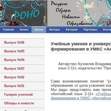
Главная
Анонс
Архив
Авторы
Авторам
Партнеры
Конт
Выпуск №56
Учебные умения и универс
формирования в УМКC «Анг
Выпуск №55
Выпуск №54
Авторcтво: Кузовлев Владимир
язык 2-11», издательство "Про
Выпуск №53
Выпуск №52
Само возникновение понятия "у
образования: от цели усвоения зна
Выпуск №51
Мы рады представить вам презе
«Английский язык 2-11»
«Учебны
Галерея учителей
формирования в УМКC «Английски
Обзоры и новости