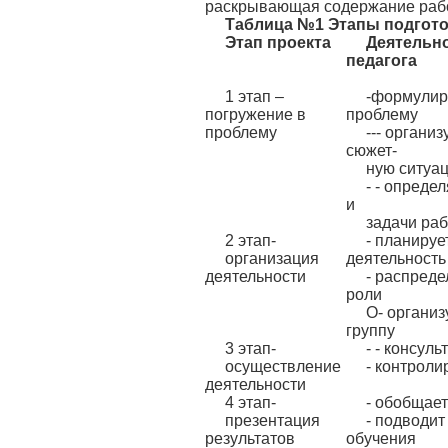
раскрывающая содержание работ
Таблица №1 Этапы подготов
Этап проекта
Деятельн
педагога
1 этап –
-формулир
погружение в
проблему
проблему
--- организ
сюжет-
ную ситуа
- - опреде
и
задачи ра
2 этап-
- планируе
организация
деятельность
деятельности
- распреде
роли
О- организ
группу
3 этап-
- - консуль
осуществление
- контроли
деятельности
4 этап-
- обобщает
презентация
- подводит
результатов
обучения