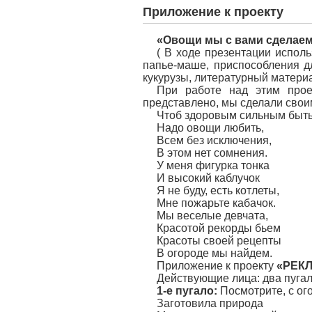
Приложение к проекту
«Овощи мы с вами сделаем
( В ходе презентации исполь
папье-маше, приспособления д
кукурузы, литературный материа
При работе над этим проек
представлено, мы сделали своим
Чтоб здоровым сильным быт
Надо овощи любить,
Всем без исключения,
В этом нет сомнения.
У меня фигурка тонка
И высокий каблучок
Я не буду, есть котлеты,
Мне пожарьте кабачок.
Мы веселые девчата,
Красотой рекорды бьем
Красоты своей рецепты
В огороде мы найдем.
Приложение к проекту
«
РЕК
Действующие лица: два пугала
1-е пугало:
Посмотрите, с ог
Заготовила природа