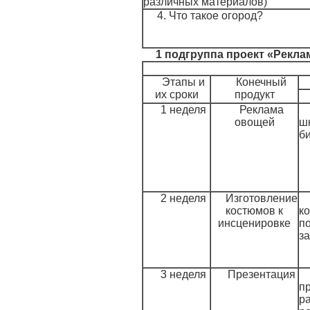
различных материалов)
4. Что такое огород?
1 подгруппа проект «Рекл
Этапы и
Конечный
их сроки
продукт
1 неделя
Реклама
овощей
ш
б
2 неделя
Изготовление
костюмов к
к
инсценировке
п
за
3 неделя
Презентация
п
р