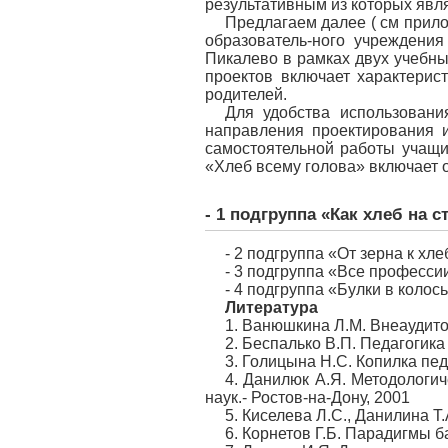
результативным из которых явл
Предлагаем далее ( см прил
образователь-ного учреждени
Пикалево в рамках двух учебны
проектов включает характерис
родителей.
Для удобства использовани
направления проектирования и
самостоятельной работы учащих
«Хлеб всему голова» включает о
- 1 подгруппа «Как хлеб на 
- 2 подгруппа «От зерна к хле
- 3 подгруппа «Все професс
- 4 подгруппа «Булки в колось
Литература
1. Ванюшкина Л.М. Внеаудито
2. Беспалько В.П. Педагогика
3. Голицына Н.С. Копилка пед
4. Данилюк А.Я. Методологич
наук.- Ростов-на-Дону, 2001
5. Киселева Л.С., Данилина Т
6. Корнетов Г.Б. Парадигмы б