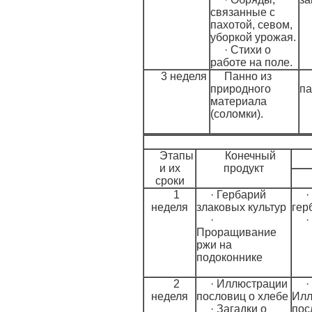
связанные с
пахотой, севом,
уборкой урожая.
· Стихи о
работе на поле.
3 неделя
Панно из
природного
па
материала
(соломки).
Этапы
Конечный
и их
продукт
сроки
1
· Гербарий
·
неделя
злаковых культур
гер
·
·
Проращивание
ржи на
подоконнике
2
· Иллюстрации
·
неделя
пословиц о хлебе
Илл
· Загадки о
пос