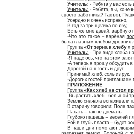
Учитель:
- Ребята у вас есть
Учитель:
- Ребята, вы, конеч
своего работника? Так вот, Пушк
Усердно и очень исправно,
В год за три щелчка по лбу,
Есть же мне давай, варёную 
-Что это такое – варёная
по
была главным хлебом древних 
Группа
«От зерна к хлебу »
р
Учитель:
- При виде хлеба на
-Я надеюсь, что на этом заня
-А теперь я прошу обсудить в
Дорогой наш гость и друг
Принимай хлеб, соль из рук.
-Дорогих гостей приглашаем 
ПРИЛОЖЕНИЕ
Группа
«Как хлеб на стол п
-Вырастить хлеб - большой т
Землю сначала вспахивали пл
В старину говорили: Поле пах
Пахать – так не дремать.
Глубоко пашешь – веселей п
Рой в глубь пласта – будет ро
В наши дни помогают людям 
разрезает землю. Бороной с з