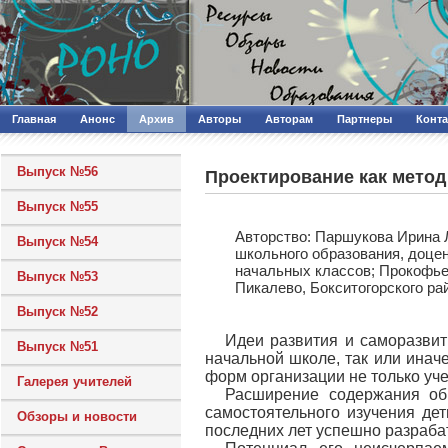
Главная
Анонс
Архив
Авторы
Авторам
Партнеры
Конт
Выпуск №56
Проектирование как мето
Выпуск №55
Авторcтво: Паршукова Ирина 
Выпуск №54
школьного образования, доцен
начальных классов; Прокофье
Выпуск №53
Пикалево, Бокситогорского ра
Выпуск №52
Идеи развития и саморазвит
Выпуск №51
начальной школе, так или ина
форм организации не только уче
Галерея учителей
Расширение содержания обр
самостоятельного изучения де
Обзоры и новости
последних лет успешно разраба