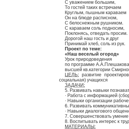
С уважением большим,
То гостей таких встречаем
Круглым, пышным караваем
Он на блюде расписном,
С белоснежным рушником.
С караваем соль подносим,
Поклонясь, отведать просим.
Дорогой наш гость и друг
Принимай хлеб, соль из рук.
Проект по теме:
«Наш веселый огород»
Урок природоведения
по программе А.А.Плешакова 
высшей кв.категории Смирно
ЦЕЛЬ:
развитие проектиров
социальная) учащихся
ЗАДАЧИ:
5. Развивать навыки познава
· Работа с информацией (сбо
· Навыки организации рабоче
6. Развивать коммуникативн
· Навыки диалогового общен
7. Совершенствовать умение 
8. Воспитывать интерес к тру
МАТЕРИАЛЫ: