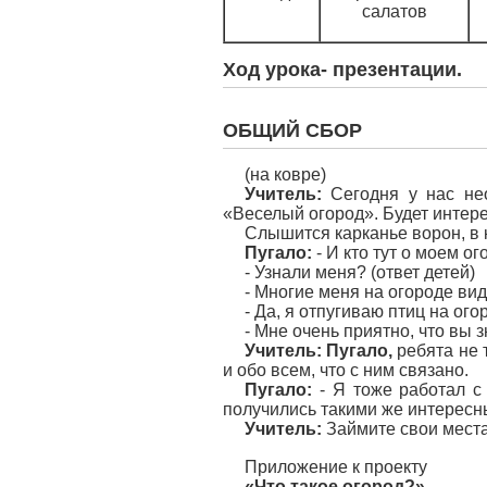
салатов
Ход урока- презентации.
ОБЩИЙ СБОР
(на ковре)
Учитель:
Сегодня у нас нео
«Веселый огород». Будет интер
Слышится карканье ворон, в 
Пугало:
- И кто тут о моем о
- Узнали меня? (ответ детей)
- Многие меня на огороде виде
- Да, я отпугиваю птиц на ог
- Мне очень приятно, что вы з
Учитель: Пугало,
ребята не 
и обо всем, что с ним связано.
Пугало:
- Я тоже работал с
получились такими же интересн
Учитель:
Займите свои места
Приложение к проекту
«
Что такое огород?»