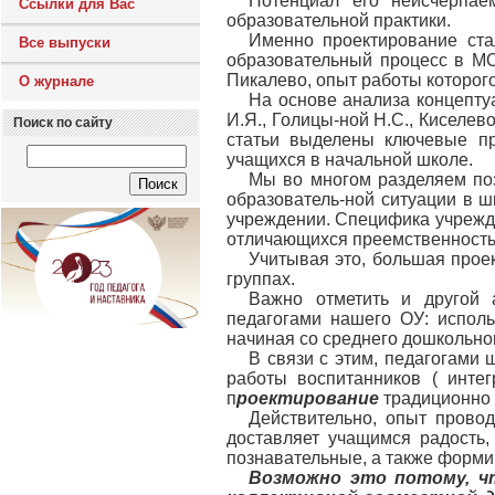
Потенциал его неисчерпае
Ссылки для Вас
образовательной практики.
Именно проектирование ста
Все выпуски
образовательный процесс в МО
Пикалево, опыт работы которого
О журнале
На основе анализа концепту
И.Я., Голицы-ной Н.С., Киселев
Поиск по сайту
статьи выделены ключевые пр
учащихся в начальной школе.
Мы во многом разделяем поз
образователь-ной ситуации в ш
учреждении. Специфика учрежде
отличающихся преемственностью
Учитывая это, большая проек
группах.
Важно отметить и другой 
педагогами нашего ОУ: испол
начиная со среднего дошкольног
В связи с этим, педагогами
работы воспитанников ( интег
п
роектирование
традиционно 
Действительно, опыт прово
доставляет учащимся радость,
познавательные, а также форми
Возможно это потому, ч