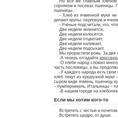
Но всё же главным хлебом 
сорняком в посевах пшеницы. Пш
пшеницы.
- Хлеб из ячменной муки не
делают крупы: перловую и ячне
- Учёные подсчитали, что, чт
Две недели зеленится,
Две недели колосится,
Две недели отцветает,
Две недели наливает,
Две недели подсыхает.
Мы прорастили рожь. За две 
-А теперь отгадайте
кроссвор
-О хлебе народ сложил много
часть пословицы, а вы продолжа
-У каждого народа есть свои
хлеб пекут из кукурузной муки
сыром виде ячмень, пшеницу, ку
– пумперникель, Итальянцы – па
-В нашем городе на хлебопек
Если мы хотим кого-то
Встретить с честью и почетом
Встретить щедро, от души,