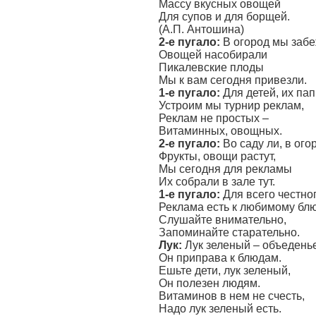
Массу вкусных овощей
Для супов и для борщей.
(А.П. Антошина)
2-е пугало:
В огород мы забе
Овощей насобирали
Пикалевские плоды
Мы к вам сегодня привезли.
1-е пугало:
Для детей, их па
Устроим мы турнир реклам,
Реклам не простых –
Витаминных, овощных.
2-е пугало:
Во саду ли, в ого
Фрукты, овощи растут,
Мы сегодня для рекламы
Их собрали в зале тут.
1-е пугало:
Для всего честно
Реклама есть к любимому блю
Слушайте внимательно,
Запоминайте старательно.
Лук:
Лук зеленый – объеденье
Он приправа к блюдам.
Ешьте дети, лук зеленый,
Он полезен людям.
Витаминов в нем не счесть,
Надо лук зеленый есть.