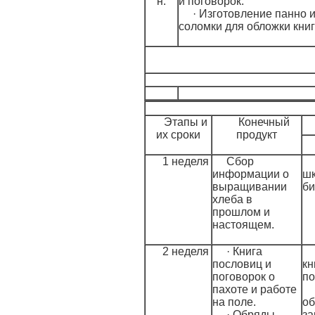
н.
и поговорок.
· Изготовление панно 
соломки для обложки книг
Этапы и
Конечный
их сроки
продукт
1 неделя
Сбор
информации о
ш
выращивании
би
хлеба в
прошлом и
настоящем.
2 неделя
· Книга
пословиц и
кн
поговорок о
по
пахоте и работе
на поле.
об
· Обряды,
за