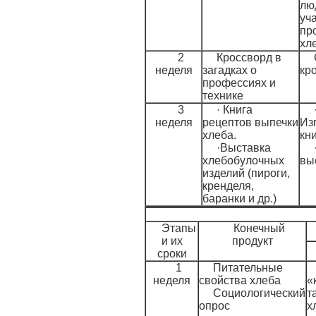
лю
уч
пр
хл
2
Кроссворд в
неделя
загадках о
кр
профессиях и
технике
3
· Книга
неделя
рецептов выпечки
Из
хлеба.
кн
·Выставка
хлебобулочных
вы
изделий (пироги,
кренделя,
баранки и др.)
Этапы
Конечный
и их
продукт
сроки
1
Питательные
неделя
свойства хлеба
«
Социологический
т
опрос
х