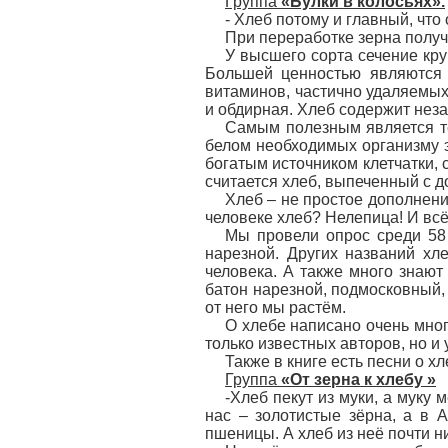
Группа
«Булки в колосьях».
- Хлеб потому и главный, что 
При переработке зерна получ
У высшего сорта сечение кру
Большей ценностью являются 
витаминов, частично удаляемых
и обдирная. Хлеб содержит нез
Самым полезным является тё
белом необходимых организму 
богатым источником клетчатки
считается хлеб, выпеченный с д
Хлеб – не простое дополнение
человеке хлеб? Нелепица! И всё-
Мы провели опрос среди 58 
нарезной. Других названий хл
человека. А также много знают 
батон нарезной, подмосковный, 
от него мы растём.
О хлебе написано очень мног
только известных авторов, но и
Также в книге есть песни о х
Группа
«От зерна к хлебу »
-Хлеб пекут из муки, а муку 
нас – золотистые зёрна, а в 
пшеницы. А хлеб из неё почти н