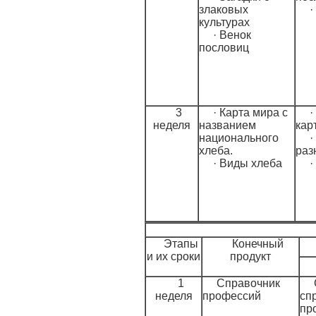
злаковых
·
культурах
· Венок
пословиц
3
· Карта мира с
·
неделя
названием
кар
национального
·
хлеба.
раз
· Виды хлеба
·
Этапы
Конечный
и их сроки
продукт
1
Справочник
неделя
профессий
сп
пр