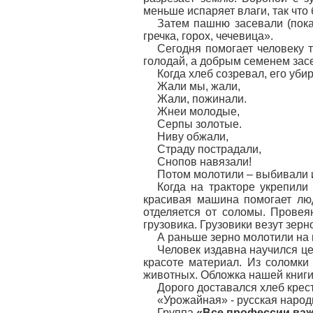
меньше испаряет влаги, так что
Затем пашню засевали (показ
гречка, горох, чечевица».
Сегодня помогает человеку т
голодай, а добрым семенем зас
Когда хлеб созревал, его уби
Жали мы, жали,
Жали, пожинали.
Жнеи молодые,
Серпы золотые.
Ниву обжали,
Страду пострадали,
Снопов навязали!
Потом молотили – выбивали и
Когда на тракторе укрепили
красивая машина помогает люд
отделяется от соломы. Провея
грузовика. Грузовики везут зерн
А раньше зерно молотили на 
Человек издавна научился це
красоте материал. Из соломки
животных. Обложка нашей книги
Дорого доставался хлеб крест
«Урожайная» - русская народ
Группа
«Все профессии ва