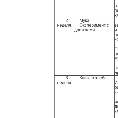
в
п
х
2
Мука
неделя
Эксперимент с
з
дрожжами
и
п
к
П
п
м
э
д
3
Книга о хлебе
неделя
И
о
к
и
д
х