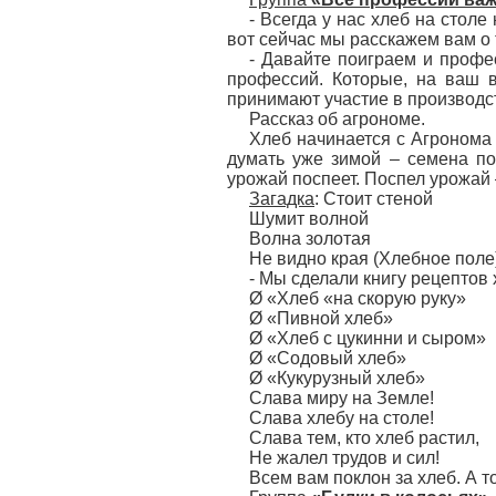
- Всегда у нас хлеб на стол
вот сейчас мы расскажем вам о т
- Давайте поиграем и профес
профессий. Которые, на ваш в
принимают участие в производс
Рассказ об агрономе.
Хлеб начинается с Агронома 
думать уже зимой – семена под
урожай поспеет. Поспел урожай
Загадка
: Стоит стеной
Шумит волной
Волна золотая
Не видно края (Хлебное поле
- Мы сделали книгу рецептов 
Ø «Хлеб «на скорую руку»
Ø «Пивной хлеб»
Ø «Хлеб с цукинни и сыром»
Ø «Содовый хлеб»
Ø «Кукурузный хлеб»
Слава миру на Земле!
Слава хлебу на столе!
Слава тем, кто хлеб растил,
Не жалел трудов и сил!
Всем вам поклон за хлеб. А 