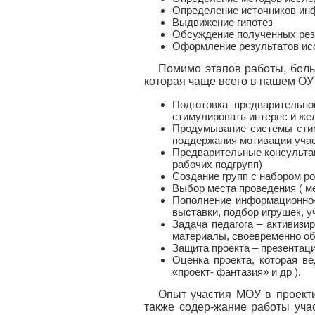
Определение источников ин
Выдвижение гипотез
Обсуждение полученных рез
Оформление результатов ис
Помимо этапов работы, бол
которая чаще всего в нашем ОУ
Подготовка предварительно
стимулировать интерес и жел
Продумывание системы стим
поддержания мотивации учас
Предварительные консультац
рабочих подгрупп)
Создание групп с набором рол
Выбор места проведения ( м
Пополнение информационно-
выставки, подбор игрушек, у
Задача педагога – активизи
материалы, своевременно о
Защита проекта – презентаци
Оценка проекта, которая в
«проект- фантазия» и др ).
Опыт участия МОУ в проекти
также содер-жание работы учас