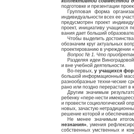
коллективной совместной 
подготовке и презентации проек
Групповая форма организац
индивидуальности всех ее участ
предусмотрен проект индивиду
проект, инициативу учащихся п
вания дает больший образовате
Чтобы выделить достоинства
обозначим круг актуальных воп
проектированию в учреждении «
Вопрос № 1. Что приобрета
Разделяя идеи Виноградовой 
и вне учебной деятельности.
Во-первых,
у учащихся фор
большой информационный массив
разнообразные техни-ческие ср
рано или поздно перерастает в
Другим значимым результат
ребенку «пере-нести имеющееся 
и провести социологический оп
новых, зачастую нетрадиционны
решение которой и обеспечивае
Не менее значимым итогом
незнания»
, умения рефлексиро
собственных умственных и ком