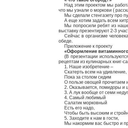
Над этим проектом мы работа
что мы узнали о моркови ( расс
Мы сделали стенгазету про пу
А еще хотим задать всем хит
Мы попросили ребят из наше
выставку презентируют 2-3 учас
Сейчас в организме человека
обеде.
Приложение к проекту
«Оформление витаминного
(В презентации используются
рецептам из кулинарных книг-с
1. Наше изобретение –
Скатерть всем на удивление,
Пока за столом сидим
О пользе овощей прочитаем 
2. Оказывается, помидоры и ц
3. А лук вообще от семи недуг
4. Самый любимый
Салатик морковный
Есть его надо,
Чтобы быть высоким и строй
5. Заходите к нам в гости,
Мы накормим вас быстро и пр