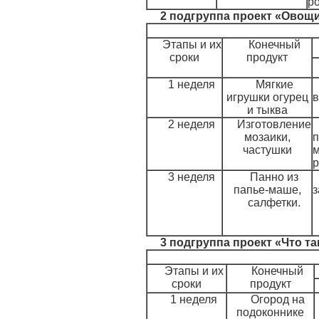
р
2 подгруппа проект «Овощ
Этапы и их
Конечный
сроки
продукт
1 неделя
Мягкие
игрушки огурец
в
и тыква
2 неделя
Изготовление
мозаики,
п
частушки
м
р
3 неделя
Панно из
папье-маше,
з
салфетки.
3 подгруппа проект «Что т
Этапы и их
Конечный
сроки
продукт
1 неделя
Огород на
подоконнике