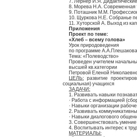
7. Лернер И.Я. Дидактические
8. Морева Н.А. Современная т
9. Поташник М.М. Профессион
10. Щуркова Н.Е. Собранье п
11. Хуторской А. Выход из ка
Приложения
Проект по теме:
«Хлеб – всему голова»
Урок природоведения
по программе А.А.Плешакова 
Тема: «Полеводство»
Проведен учителем начальны
высшей кв.категории
Петровой Еленой Николаевн
ЦЕЛЬ:
развитие проектиров
социальная) учащихся
ЗАДАЧИ:
1. Развивать навыки познава
· Работа с информацией (сбо
· Навыки организации рабоче
2. Развивать коммуникативн
· Навыки диалогового общен
3. Совершенствовать умение 
4. Воспитывать интерес к тру
МАТЕРИАЛЫ: