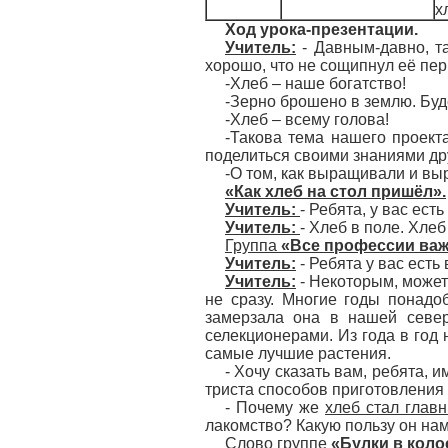
х
Ход урока-презентации.
Учитель:
- Давным-давно, та
хорошо, что не сощипнул её пе
-Хлеб – наше богатство!
-Зерно брошено в землю. Буд
-Хлеб – всему голова!
-Такова тема нашего проект
поделиться своими знаниями дру
-О том, как выращивали и в
«Как хлеб на стол пришёл».
Учитель:
- Ребята, у вас ест
Учитель:
- Хлеб в поле. Хлеб
Группа
«Все профессии ва
Учитель:
- Ребята у вас есть
Учитель:
- Некоторым, может 
не сразу. Многие годы понадо
замерзала она в нашей север
селекционерами. Из года в год
самые лучшие растения.
- Хочу сказать вам, ребята, 
триста способов приготовления 
- Почему же
хлеб стал глав
лакомство? Какую пользу он на
Слово группе
«Булки в коло