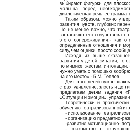
выбирают фигурки для плоскос
малыша перед необходимост
диалогическая речь, ее граммат
Таким образом, можно утвер
развития чувств, глубоких пере
Но не менее важно, что теат
заставляют его сочувствовать
этого сопереживания,- как о
определенные отношения и мо
силу, чем оценки, просто сооб
Исходя из выше сказанног
развития у детей эмпатии, то 
по мимике, жестам, интонации.
нужно уметь с помощью воображ
на его место» - Б.М. Теплов
Для этого детей нужно знако
страх, удивление, злость и др.
предлагаем детям задания «Р
«Ситуации и эмоции», упражнения
Теоретически и практически
обучению театрализованной игре
- использование театрализов
- организацию предметно-ра
-развитие мотивационно- пот
- знакомство с окружаю