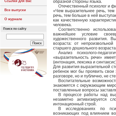
Ссылки для Вас
образной стороны языка.
Отечественный психолог и фи
Все выпуски
«Чем выразительнее речь, тем 
речь, тем больше в ней выступа
О журнале
как качественную характеристи
человека.
Поиск по сайту
Соответственно использов
важнейшее условие своевр
художественного развития. В
возраста: от непроизвольно
старшего дошкольного возраста
Анализ психолого-педагог
«выразительность речи» имее
(интонация, лексика и синтаксис
Для развития выразительной ст
ребенок мог бы проявить свои 
разговоре, но и публично, не с
Воспитательные возможности
знакомятся с окружающим миром
поставленные вопросы заставля
В процессе работы над выр
незаметно активизируется сл
интонационный строй.
В исследованиях по псих
возникающих под влиянием вос