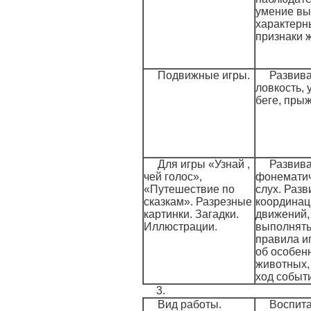
умение вы
характерн
признаки 
Подвижные игры.
Развива
ловкость, 
беге, прыж
Для игры «Узнай ,
Развива
чей голос»,
фонемати
«Путешествие по
слух. Разв
сказкам». Разрезные
координа
картинки. Загадки.
движений,
Иллюстрации.
выполнять
правила и
об особен
животных,
ход событи
3.
Вид работы.
Воспита