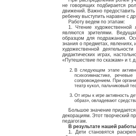
не говорящих подбирается ро
движений. Важно предоставить 
ребенку выступить наравне с др
Работу ведем по этапам:
1. Чтение художественной 
являются зрителями. Ведуща
образцом для подражания. Осо
знания о предметах, явлениях, 
художественной деятельности 
дидактических играх, настольн
«Путешествие по сказкам» и т. д.
В следующем этапе активн
психогимнастике, речевые
сопровождением. При органи
театр кукол, пальчиковый те
От игры к игре активность д
образ», овладевают средств
Большое значение придается
декорациям. Этот творческий пр
педагогам.
В результате нашей работ
1. Дети становятся раскре