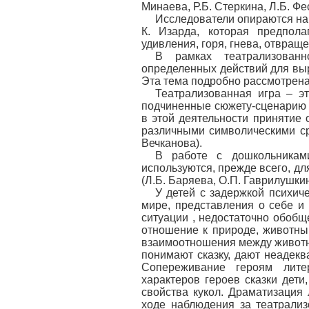
Минаева, Р.Б. Стеркина, Л.Б. Фе
Исследователи опираются на
К. Изарда, которая предпола
удивления, горя, гнева, отвраще
В рамках театрализован
определенных действий для выр
Эта тема подробно рассмотрена 
Театрализованная игра – э
подчиненные сюжету-сценарию 
в этой деятельности принятие
различными символическими сре
Вечканова).
В работе с дошкольникам
используются, прежде всего, д
(Л.Б. Баряева, О.П. Гаврилушки
У детей с задержкой психич
мире, представления о себе и
ситуации , недостаточно обоб
отношение к природе, животны
взаимоотношения между животн
понимают сказку, дают неадекв
Сопереживание героям лите
характеров героев сказки дет
свойства кукол. Драматизация
ходе наблюдения за театрализ