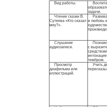
Вид работы.
Воспита
образоват
задачи.
Чтение сказки В.
Развива
Сутеева «Кто сказал
и любовь к
мяу?».
художест
произведе
Слушание
Познако
аудиозаписи.
с выразит
средствам
интонацие
тембром.
Просмотр
Учить д
диафильма или
пересказыв
иллюстраций.