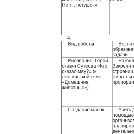
Петя , петушок».
4.
Вид работы.
Воспит
образова
задачи.
Рисование. Герой
Развив
сказки Сутеева «Кто
Закрепит
сказал мяу?» (к
строении
лексической теме
животных,
«Домашние
пропорци
животные»)
Создание масок.
Учить 
помощью 
организо
планиров
деятельно