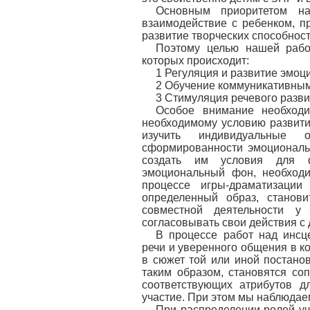
Основным приоритетом на
взаимодействие с ребенком, пр
развитие творческих способност
Поэтому целью нашей рабо
которых происходит:
1 Регуляция и развитие эмоц
2 Обучение коммуникативным
3 Стимуляция речевого разви
Особое внимание необходи
необходимому условию развити
изучить индивидуальные о
сформированности эмоциональн
создать им условия для ф
эмоциональный фон, необходи
процессе игры-драматизации
определенный образ, станови
совместной деятельности у
согласовывать свои действия с 
В процессе работ над инсц
речи и уверенного общения в к
в сюжет той или иной постано
таким образом, становятся со
соответствующих атрибутов д
участие. При этом мы наблюдае
При распределении ролей уч