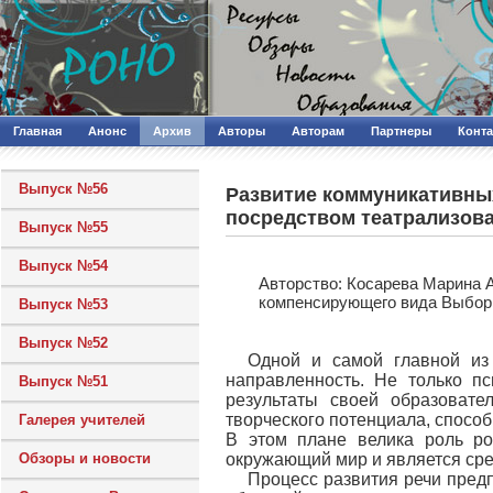
Главная
Анонс
Архив
Авторы
Авторам
Партнеры
Конт
Выпуск №56
Развитие коммуникативны
посредством театрализова
Выпуск №55
Выпуск №54
Авторcтво: Косарева Марина 
компенсирующего вида Выборг
Выпуск №53
Выпуск №52
Одной и самой главной из
направленность. Не только пс
Выпуск №51
результаты своей образовате
творческого потенциала, способ
Галерея учителей
В этом плане велика роль ро
Обзоры и новости
окружающий мир и является ср
Процесс развития речи предп