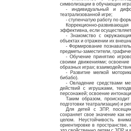
символизации в обучающих игра
- индивидуальный и диф
театрализованной игре;
- ступенчатую работу по фо
Коррекционно-развивающая
эффективна, если осуществляет
- Знакомство с окружающи
объектах и отражении их внешни
- Формирование познаватель
предметы-заместители, графич
- Обучение принятию игрово
своими движениями; освоение 
образных играх; взаимодействие
- Развитие мелкой моторик
бибабо).
- Овладение средствами ме
действий с игрушками, телод
персонажей; освоение интонаци
Таким образом, происходит
подготовки театрализации) и ре
Для детей с ЗПР, посещяю
сохраняет свое значение как н
целом. Неустойчивость вним
ориентировке в пространстве,
это свойственно детям с ЗПР и 