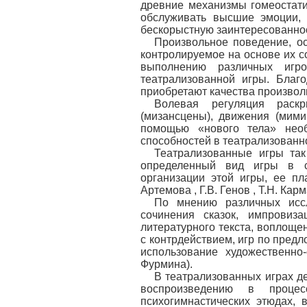
древние механизмы гомеостати
обслуживать высшие эмоции,
бескорыстную заинтересованност
Произвольное поведение, о
контролируемое на основе их с
выполнению различных игр
театрализованной игры. Благ
приобретают качества произвол
Волевая регуляция раск
(мизансцены), движения (мими
помощью «нового тела» необ
способностей в театрализованно
Театрализованные игры так
определенный вид игры в с
организации этой игры, ее пл
Артемова , Г.В. Генов , Т.Н. Кар
По мнению различных иссл
сочинения сказок, импровиза
литературного текста, воплощен
с контрдействием, игр по предл
использование художественно-
Фурмина).
В театрализованных играх д
воспроизведению в проце
психогимнастических этюдах, в