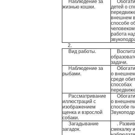
Наблюдение за
Обогати
жизнью кошки.
детей о сп
передвиже
внешнем в
способе о
человеком,
работа на
звукоподр
2.
Вид работы.
Воспита
образоват
задачи.
Наблюдение за
Обогати
рыбами.
о внешнем
среде оби
способах
передвиже
Рассматривание
Обогати
иллюстраций с
о внешнем
изображением
способе п
щенка и взрослой
Звукопод
собаки.
Загадывание
. Разви
загадок.
смекалку 
наблюдате