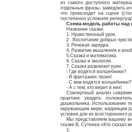
из самого доступного материа
отдельные фразы, замедлить или
что происходит на сцене (сто
постепенно усложняя репертуар
Схема-модель работы над с
Название сказки.
1. Нравственный урок.
2 . Воспитание добрых чувств
3. Речевая зарядка.
4. Развитие мышления и воо
5.Сказка и математика.
6. Сказка и экология.
7. Сказка развивает руки.
- Где водятся волшебники?
- В фантазиях твоих!
- С кем водятся волшебники?
- А с тем, кто верит в них!
Совокупный анализ современ
практике увидеть положите
дошкольника. Использование т
окружающем мире, коррекции ра
условия для их всестороннего р
Мы представляем вашему вн
сказке В. Сутеева «Кто сказал м
1.