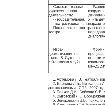
Самостоятельная
Развив
художественная
координи
деятельность:
движений 
-изобразительная,
Учить дет
-театрализованная.
выразите
Показ плоскостного
рассказыв
театра.
передава
диалогич
Игра-
Форми
драматизация по
процессе
сказке В. Сутеева
положит
«Кто сказал мяу?»
взаимоо
между де
1. Артемова Л.В. Театрализов
2. Баряева Л.Б., Вечканова 
дошкольниками.- СПб., 2007 год
3. Бойков Д.И., Бойкова С.В. 
4. Выготский Л.С. Воображени
5. Зеньковский В.В. Психологи
6. Карманенко Т.Н. Кукольный 