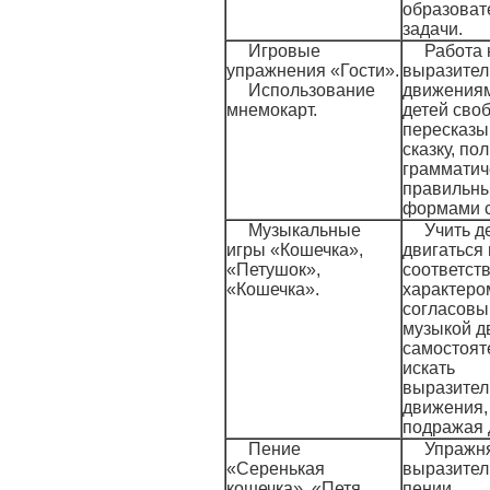
образоват
задачи.
Игровые
Работа 
упражнения «Гости».
выразите
Использование
движениям
мнемокарт.
детей сво
пересказы
сказку, по
грамматич
правильн
формами с
Музыкальные
Учить д
игры «Кошечка»,
двигаться 
«Петушок»,
соответств
«Кошечка».
характеро
согласовы
музыкой д
самостоят
искать
выразите
движения,
подражая д
Пение
Упражня
«Серенькая
выразите
кошечка», «Петя ,
пении.