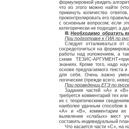
формулировкой увидеть алгоритм
что из этого можно найти (чт
прикинуть количество ответов
проконтролировать его правильн
с основным вопросом; если эт
категорически не подходят, а д
III.
Необходимо
обратить в
При подготовке к ГИА по ру
Следует отталкиваться от 
сосредоточиться на формирова
работы над изложением, а та
схеме ТЕЗИС-АРГУМЕНТ+при
знаниях. Кроме того, надо нау
основе предлагаемого текста и
для себя. Очень важно умен
логические (прежде всего, неве
При проведении ЕГЭ по русс
Задания частей «А» и «В»
требуется комментарий тех или
их с теоретическими сведениям
наиболее удачным способом в 
«А» и «В», комментарии их 
выявление «слабых» мест уч
составить индивидуальный план
Что касается части «С», на н