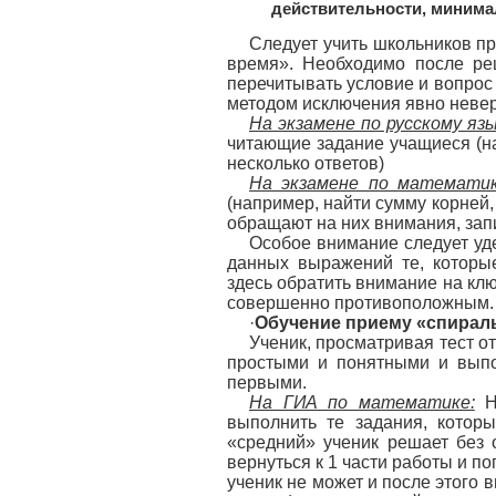
действительности, минима
Следует учить школьников пр
время». Необходимо после ре
перечитывать условие и вопрос 
методом исключения явно невер
На экзамене по русскому язы
читающие задание учащиеся (
несколько ответов)
На экзамене по математик
(например, найти сумму корней,
обращают на них внимания, зап
Особое внимание следует уд
данных выражений те, которые
здесь обратить внимание на кл
совершенно противоположным.
·
Обучение приему «спираль
Ученик, просматривая тест от
простыми и понятными и выпо
первыми.
На ГИА по математике:
Не
выполнить те задания, которы
«средний» ученик решает без 
вернуться к 1 части работы и п
ученик не может и после этого в