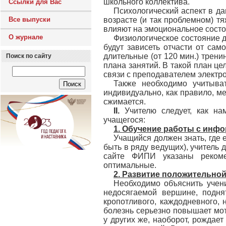
школьного коллектива.
Ссылки для Вас
Психологический аспект в да
Все выпуски
возрасте (и так проблемном) т
влияют на эмоциональное состоя
О журнале
Физиологическое состояние 
будут зависеть отчасти от са
длительные (от 120 мин.) трени
Поиск по сайту
плана занятий. В такой план ц
связи с преподавателем электро
Также необходимо учитыват
индивидуально, как правило, м
сжимается.
II.
Учителю следует, как нам
учащегося:
1. Обучение работы с инф
Учащийся должен знать, где
быть в ряду ведущих), учитель 
сайте ФИПИ указаны рекоме
оптимальные.
2. Развитие положительно
Необходимо объяснить учени
недосягаемой вершине, подня
кропотливого, каждодневного, 
болезнь серьезно повышает мот
у других же, наоборот, рождае