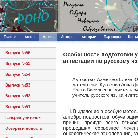
Главная
Анонс
Архив
Авторы
Авторам
Партнеры
Конт
Выпуск №56
Особенности подготовки 
аттестации по русскому я
Выпуск №55
Выпуск №54
Авторcтво: Ахметова Елена Ю
математики; Кулакова Анна Д
Выпуск №53
Елена Васильевна, учитель ру
учитель русского языка и ли
Выпуск №52
Выпуск №51
I.
Выделение в особую методич
алгебре подростков, обучающих
Галерея учителей
причин, прежде всего психоф
прошедших серьезное лечен
Обзоры и новости
онкологические заболевания, з