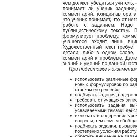
чем должен убедиться учитель, 
понимает ли ученик задание,
комментарий, позиция автора, ар
что ученик понимает, что от не
работе с заданием. Надо 
публицистическому текстам. 
формулирует проблему, комме
учащегося входит лишь вни
Художественный текст требует 
детали, либо в одном слове,
комментарий к проблеме. Дале
знаний и умений по данной част
При подготовке к экзамена
использовать различные фор
новых формулировок по зад
строкам его решения
подбирать задания, содержа
требовать от учащихся запи
использовать задания вы
усваиваемыми темами: дейст
включать в содержание урок
вопросы, тем самым обобщая
подбирать задания, вызываю
постепенно усложняя работу
обратить внимание на задан