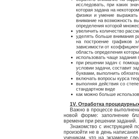
исследовать, при каких зна
которая задана на некоторо
физики и умение выражать
внимание на возможность вы
определения которой множе
увеличить количество рассм
уделять больше внимания ра
на построение графиков 
зависимости от коэффициент
область определения которы
использовать чаще задания 
при решении задач с помощь
условии задачи, составит за
буквами, выполнить обязате
включать вопросы курса теор
выполняя действия со степе
стандартном виде
как можно больше использов
1V
.
Отработка процедурных
Важно в процессе выполнени
новой форме: заполнение бл
времени при решении заданий.
Знакомство с инструкцией 
произойти не в день написания
ученикам, что на экзамене сл